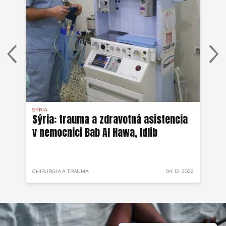
SÝRIA
OPE
Sýria: trauma a zdravotná asistencia
Ha
v nemocnici Bab Al Hawa, Idlib
ur
 2022
CHIRURGIA A TRAUMA
04. 12. 2022
CHI