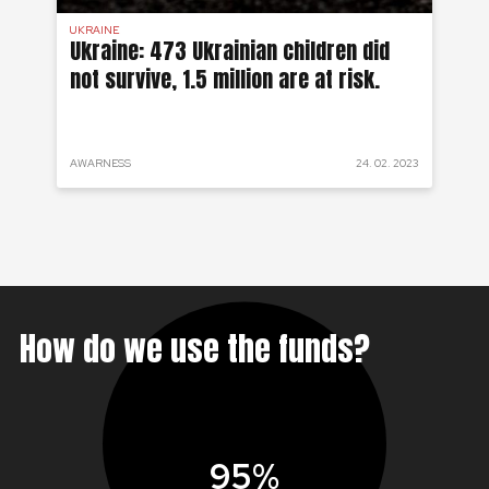
UKRAINE
SYR
 a
Ukraine: 473 Ukrainian children did
Sy
not survive, 1.5 million are at risk.
to
 2022
AWARNESS
24. 02. 2023
PRO
How do we use the funds?
95%