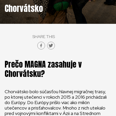
Chorvátsko
SHARE THIS
Prečo MAGNA zasahuje v
Chorvátsku?
Chorvátsko bolo súčasťou hlavnej migračnej trasy,
po ktorej utečenci v rokoch 2015 a 2016 prichádzali
do Európy. Do Európy prišlo viac ako milión
utečencov a prisťahovalcov. Mnoho z nich utekalo
pred vojnovými konfliktami v Ázii a na Strednom