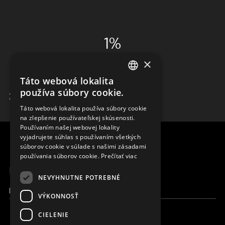
1%
×
ADMINISTRÁCIA
Táto webová lokalita
ENGLISH
používa súbory cookie.
ZISTIŤ VIAC
SLOVAK
Táto webová lokalita používa súbory cookie
na zlepšenie používateľskej skúsenosti.
CZECH
Používaním našej webovej lokality
FRENCH
vyjadrujete súhlas s používaním všetkých
súborov cookie v súlade s našimi zásadami
používania súborov cookie.
Prečítať viac
MENU
NEVYHNUTNE POTREBNÉ
Moja Magna
VÝKONNOSŤ
CIELENIE