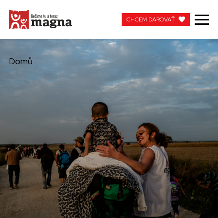
CHCEM DAROVAŤ
CHCEM DAROVAŤ
Domů
MOJA MAGNA
PRACUJTE S NAMI