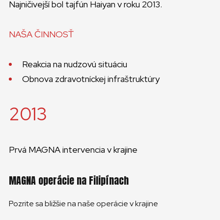
Najničivejší bol tajfún Haiyan v roku 2013.
NAŠA ČINNOSŤ
Reakcia na nudzovú situáciu
Obnova zdravotníckej infraštruktúry
2013
Prvá MAGNA intervencia v krajine
MAGNA operácie na Filipínach
Pozrite sa bližšie na naše operácie v krajine