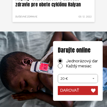
zdravie pre obete cyklónu Haiyan
po
 2022
DUŠEVNÉ ZDRAVIE
03. 12. 2022
ZDR
Darujte online
Jednorázový dar
Každý mesiac
20 €
DAROVAŤ