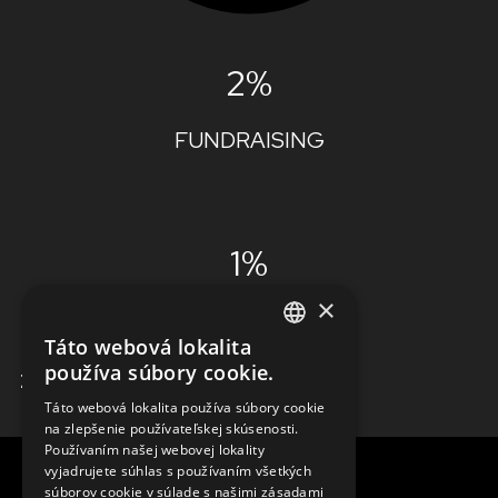
2%
FUNDRAISING
1%
×
ADMINISTRÁCIA
Táto webová lokalita
ENGLISH
používa súbory cookie.
ZISTIŤ VIAC
SLOVAK
Táto webová lokalita používa súbory cookie
na zlepšenie používateľskej skúsenosti.
CZECH
Používaním našej webovej lokality
FRENCH
vyjadrujete súhlas s používaním všetkých
súborov cookie v súlade s našimi zásadami