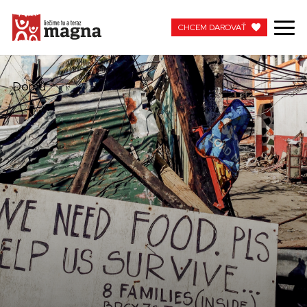
CHCEM DAROVAŤ
CHCEM DAROVAŤ
Domů
MOJA MAGNA
PRACUJTE S NAMI