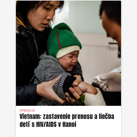
OPERÁCIE
Vietnam: zastavenie prenosu a liečba
detí s HIV/AIDS v Hanoi