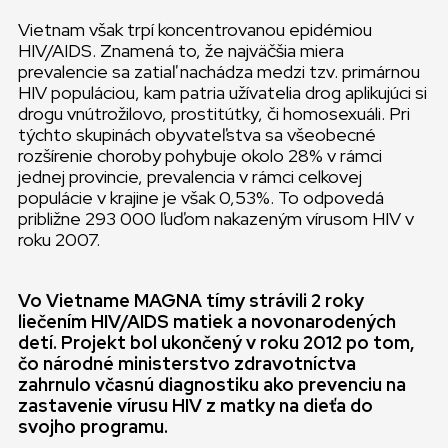
Vietnam však trpí koncentrovanou epidémiou
HIV/AIDS. Znamená to, že najväčšia miera
prevalencie sa zatiaľ nachádza medzi tzv. primárnou
HIV populáciou, kam patria užívatelia drog aplikujúci si
drogu vnútrožilovo, prostitútky, či homosexuáli. Pri
týchto skupinách obyvateľstva sa všeobecné
rozšírenie choroby pohybuje okolo 28% v rámci
jednej provincie, prevalencia v rámci celkovej
populácie v krajine je však 0,53%. To odpovedá
približne 293 000 ľuďom nakazeným vírusom HIV v
roku 2007.
Vo Vietname MAGNA tímy strávili 2 roky
liečením HIV/AIDS matiek a novonarodených
detí. Projekt bol ukončený v roku 2012 po tom,
čo národné ministerstvo zdravotníctva
zahrnulo včasnú diagnostiku ako prevenciu na
zastavenie vírusu HIV z matky na dieťa do
svojho programu.