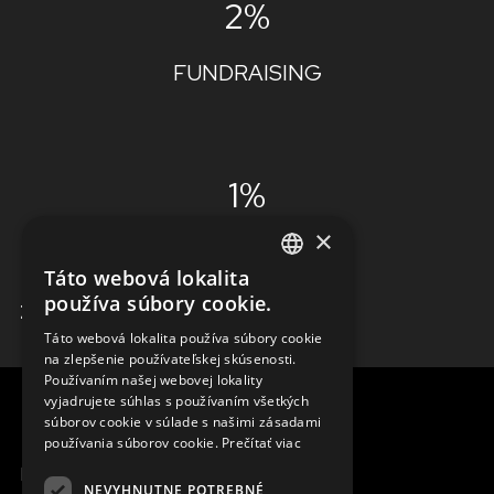
2%
FUNDRAISING
1%
×
ADMINISTRÁCIA
Táto webová lokalita
ENGLISH
používa súbory cookie.
ZISTIŤ VIAC
SLOVAK
Táto webová lokalita používa súbory cookie
na zlepšenie používateľskej skúsenosti.
CZECH
Používaním našej webovej lokality
FRENCH
vyjadrujete súhlas s používaním všetkých
súborov cookie v súlade s našimi zásadami
používania súborov cookie.
Prečítať viac
MENU
NEVYHNUTNE POTREBNÉ