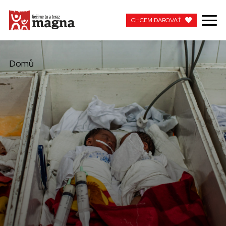
CHCEM DAROVAŤ
CHCEM DAROVAŤ
Domů
MOJA MAGNA
PRACUJTE S NAMI