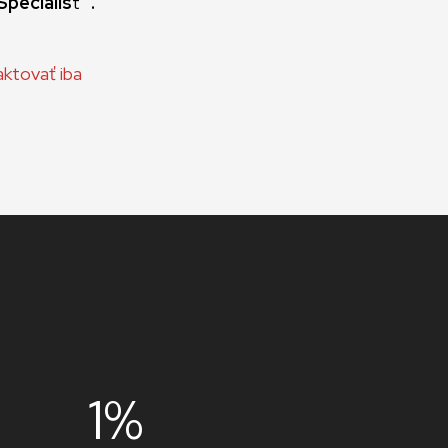
pecialis
t
”.
ktovať iba
1%