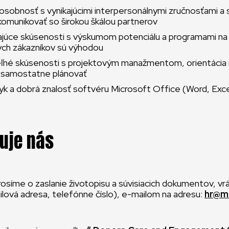
 osobnosť s vynikajúcimi interpersonálnymi zručnosťami 
komunikovať so širokou škálou partnerov
júce skúsenosti s výskumom potenciálu a programami na
ych zákazníkov sú výhodou
ľné skúsenosti s projektovým manažmentom, orientácia n
 samostatne plánovať
azyk a dobrá znalosť softvéru Microsoft Office (Word, Exc
uje nás
síme o zaslanie životopisu a súvisiacich dokumentov, vr
lová adresa, telefónne číslo), e-mailom na adresu:
hr@m