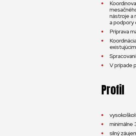
Koordinova
mesačného 
nástroje a
a podpory 
Príprava ma
Koordinácia
existujúci
Spracovanie
V prípade 
Profil
vysokoškol
minimálne 3
silný záuj