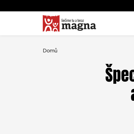
Domů
Špec