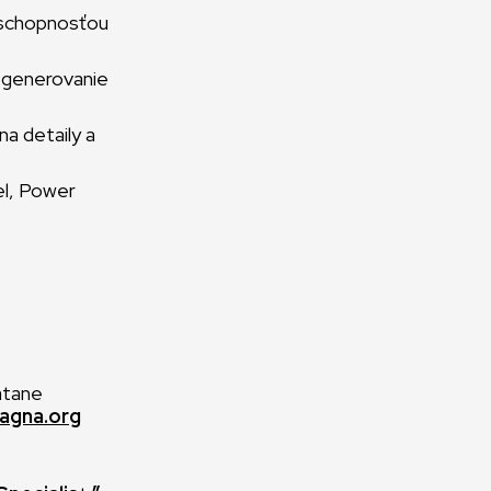
a schopnosťou
 generovanie
a detaily a
el, Power
átane
agna.org