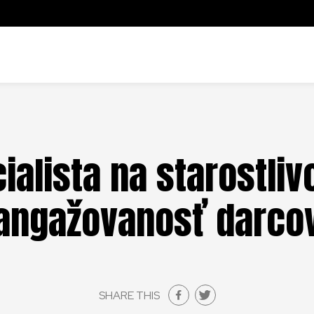
ialista na starostliv
angažovanosť darco
SHARE THIS