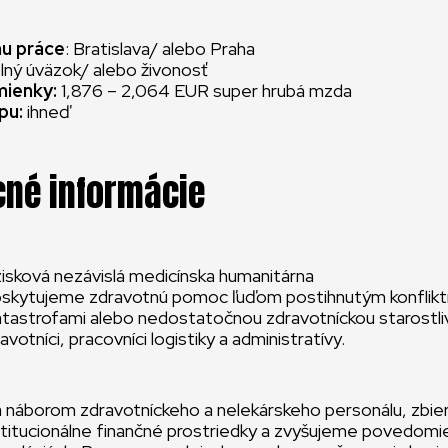
u práce
: Bratislava/ alebo Praha
plný úväzok/ alebo živonosť
ienky:
1,876 – 2,064 EUR super hrubá mzda
pu:
ihneď
né informácie
sková nezávislá medicínska humanitárna
Poskytujeme zdravotnú pomoc ľuďom postihnutým konflikt
atastrofami alebo nedostatočnou zdravotníckou starostl
avotníci, pracovníci logistiky a administratívy.
náborom zdravotníckeho a nelekárskeho personálu, zbi
titucionálne finančné prostriedky a zvyšujeme povedomie