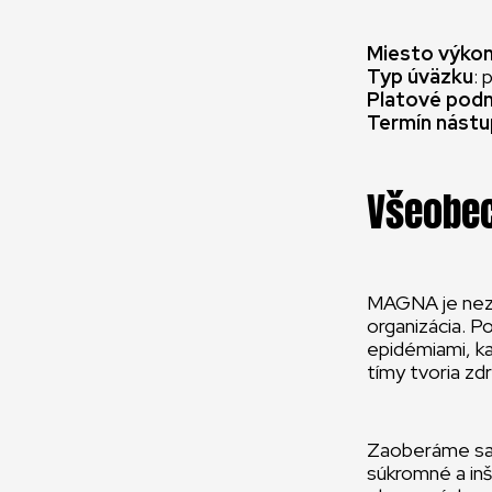
Miesto výkon
Typ úväzku
: 
Platové podm
Termín nástu
Všeobec
MAGNA je nezi
organizácia. 
epidémiami, k
tímy tvoria zdr
Zaoberáme sa 
súkromné a inš