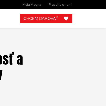
Moja Magna
Pracujte s nami
CHCEM DAROVAŤ
osť a
v