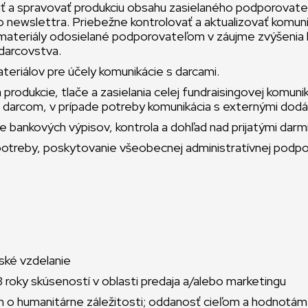
ť a spravovať produkciu obsahu zasielaného podporovate
newslettra. Priebežne kontrolovať a aktualizovať komun
 materiály odosielané podporovateľom v záujme zvýšenia lo
darcovstva.
teriálov pre účely komunikácie s darcami.
 produkcie, tlače a zasielania celej fundraisingovej komuni
m darcom, v prípade potreby komunikácia s externými dodá
 bankových výpisov, kontrola a dohľad nad prijatými darmi
potreby, poskytovanie všeobecnej administratívnej podpo
ské vzdelanie
 roky skúseností v oblasti predaja a/alebo marketingu
em o humanitárne záležitosti; oddanosť cieľom a hodno