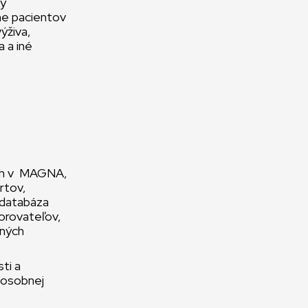
ny
me pacientov
ýživa,
a a iné
ých v MAGNA,
rtov,
 databáza
porovateľov,
čných
ti a
h osobnej