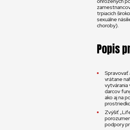
ohrozených po
zamestnancov 
trpiacich širo
sexuálne násili
choroby).
Popis p
Spravovať 
vrátane na
vytvárania
darcov fung
ako aj na p
prostriedk
Zvýšiť „Li
porozumeni
podpory p