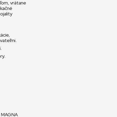
ľom, vrátane
ikačné
jality
kácie,
vateľmi.
.
ry.
tám MAGNA