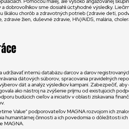
puláciách. Pomocou malej, ale vysoko angažovanej skupi
a dobrovoľníkov sme dosiahli úctyhodné výsledky. Lieči
kou škálou chorôb a zdravotných potrieb (zdravie detí, podv
e, zdravie žien, duševné zdravie, HIV/AIDS, malária, choler
ráce
a udržiavať internú databázu darcov a darov registrovan
hrávania dátových súborov, spracovania pravidelných repo
 výberov dát a analýz výsledkov kampaní. Zabezpečiť, aby
ovala ako nástroj na zvýšenie príjmu od existujúcich pod
odporu budúcich cieľov a iniciatív v oblasti získavania finan
ov.
fetime Value“ podporovateľov MAGNA rozvojom ich znalos
a humanitárnej činnosti a ich povedomia o dôležitosti ic
re MAGNA.