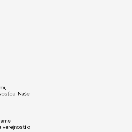
mi,
ivosťou. Naše
erame
 verejnosti o