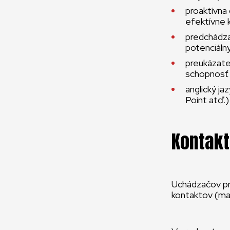
proaktívna
efektívne 
predchádza
potenciáln
preukázate
schopnosť
anglický j
Point atď.)
Kontakt
Uchádzačov pro
kontaktov (mai