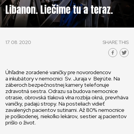
Libanon. Liečime tu a teraz.
17. 08. 2020
SHARE THIS
Úhľadne zoradené vaničky pre novorodencov
a inkubátory v nemocnici Sv. Juraja v Bejrúte. Na
záberoch bezpečnostnej kamery telefonuje
zdravotná sestra. Odrazu sa budova nemocnice
otrasie, obrovská tlaková vlna rozbíja okná, prevrháva
vaničky, padajú stropy. Na posteliach vidieť
zavalených pacientov sutinami. Až 80% nemocnice
je poškodenej, niekoľko lekárov, sestier aj pacientov
prišlo o život.