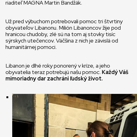
riaditeľ MAGNA Martin Bandžák.
Už pred výbuchom potrebovali pomoc tri štvrtiny
obyvateľov Libanonu. Milión Libanoncov žije pod
hranicou chudoby, zlé sú na tom aj stovky tisíc
sýrskych utečencov. Väčšina z nich je závislá od
humanitárnej pomoci.
Libanon je dlhé roky ponorený v kríze, a jeho
obyvatelia teraz potrebujú našu pomoc.
Každý Váš
mimoriadny dar zachráni ľudský život.