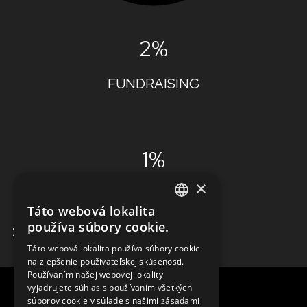
2%
FUNDRAISING
1%
×
ADMINISTRÁCIA
Táto webová lokalita
ENGLISH
používa súbory cookie.
ZISTIŤ VIAC
SLOVAK
Táto webová lokalita používa súbory cookie
na zlepšenie používateľskej skúsenosti.
CZECH
Používaním našej webovej lokality
FRENCH
vyjadrujete súhlas s používaním všetkých
súborov cookie v súlade s našimi zásadami