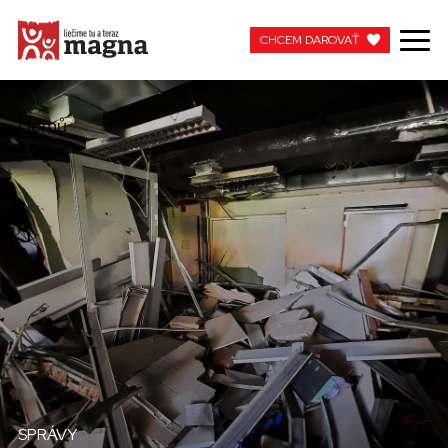
CHCEM DAROVAŤ
CHCEM DAROVAŤ
Domů
MOJA MAGNA
PRACUJTE S NAMI
SPRÁVY