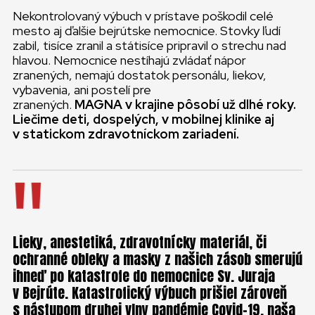
Nekontrolovaný výbuch v prístave poškodil celé
mesto aj ďalšie bejrútske nemocnice. Stovky ľudí
zabil, tisíce zranil a státisíce pripravil o strechu nad
hlavou. Nemocnice nestíhajú zvládať nápor
zranených, nemajú dostatok personálu, liekov,
vybavenia, ani postelí pre
zranených.
MAGNA v krajine pôsobí už dlhé roky.
Liečime deti, dospelých, v mobilnej klinike aj
v statickom zdravotníckom zariadení.
Lieky, anestetiká, zdravotnícky materiál, či
ochranné obleky a masky z našich zásob smerujú
ihneď po katastrofe do nemocnice Sv. Juraja
v Bejrúte. Katastrofický výbuch prišiel zároveň
s nástupom druhej vlny pandémie Covid-19, naša