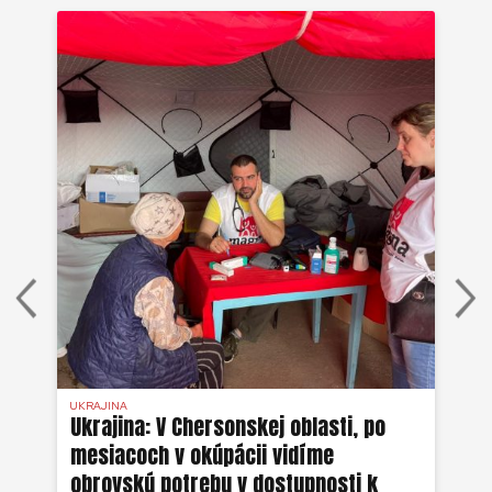
UKRAJINA
UKR
ko
Ukrajina: V Chersonskej oblasti, po
Uk
mesiacoch v okúpácii vidíme
ne
obrovskú potrebu v dostupnosti k