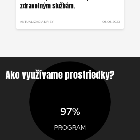
zdravotným službám.
 2022
AKTUALIZÁCIA KRÍZY
06. 06. 2023
AKT
Ako využívame prostriedky?
97%
PROGRAM