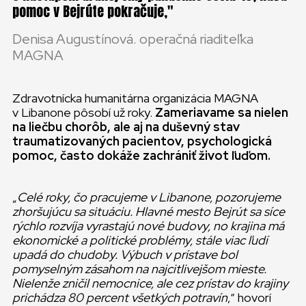
pomoc v Bejrúte pokračuje,
Denisa Augustínová. operačná riaditeľka
MAGNA
Zdravotnícka humanitárna organizácia MAGNA
v Libanone pôsobí už roky.
Zameriavame sa nielen
na liečbu chorôb, ale aj na duševný stav
traumatizovaných pacientov
, psychologická
pomoc, často dokáže zachrániť život ľuďom.
„
Celé roky, čo pracujeme v Libanone, pozorujeme
zhoršujúcu sa situáciu. Hlavné mesto Bejrút sa síce
rýchlo rozvíja vyrastajú nové budovy, no krajina má
ekonomické a politické problémy, stále viac ľudí
upadá do chudoby. Výbuch v prístave bol
pomyselným zásahom na najcitlivejšom mieste.
Nielenže zničil nemocnice, ale cez prístav do krajiny
prichádza 80 percent všetkých potravín
,“ hovorí