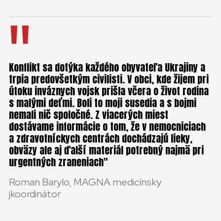
Konflikt sa dotýka každého obyvateľa Ukrajiny a
trpia predovšetkým civilisti. V obci, kde žijem pri
útoku inváznych vojsk prišla včera o život rodina
s malými deťmi. Boli to moji susedia a s bojmi
nemali nič spoločné. Z viacerých miest
dostávame informácie o tom, že v nemocniciach
a zdravotníckych centrách dochádzajú lieky,
obväzy ale aj ďalší materiál potrebný najmä pri
urgentných zraneniach
Roman Barylo, MAGNA medicínsky
jkoordinátor