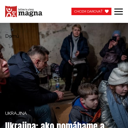
CHCEM DAROVAŤ
CHCEM DAROVAŤ
Domů
MOJA MAGNA
PRACUJTE S NAMI
UKRAJINA
Ukrajina: ako pomáhame a