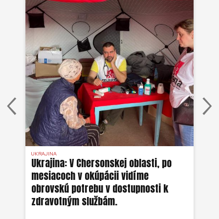
UKRAJINA
UKR
ko
Ukrajina: V Chersonskej oblasti, po
Uk
mesiacoch v okúpácii vidíme
ne
obrovskú potrebu v dostupnosti k
zdravotným službám.