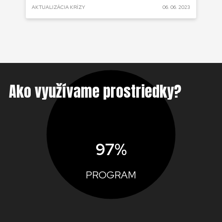
 2022
AKTUALIZÁCIA KRÍZY
06. 06. 2023
AKT
Ako využívame prostriedky?
97%
PROGRAM