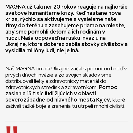
MAGNA už takmer 20 rokov reaguje na najhoršie
svetové humanitárne krízy. Keď nastane nová
kríza, rýchlo sa aktivujeme a vysielame naše
tímy do terénu a zasahujeme priamo na mieste,
aby sme pomohli deťom a ich rodinám v
núdzi. Naša odpoveď na ruskú inváziu na
Ukrajine, ktorá doteraz zabila stovky civilistov a
vysídlila milióny ľudí, nie je iná.
Náš MAGNA tím na Ukrajine začal s pomocou hneď v
prvých dňoch invázie a zo svojich skladov sme
distribuovali lieky a zdravotnícky materiál do
zdravotníckych stredísk a zdravotníkom.
Pomoc
zasiahla 15 tisíc ľudí žijúcich v oblasti
severozápadne od hlavného mesta Kyjev
, ktoré
zažívali ťažké boje a zranenia tu utrpeli mnohí civilisti.