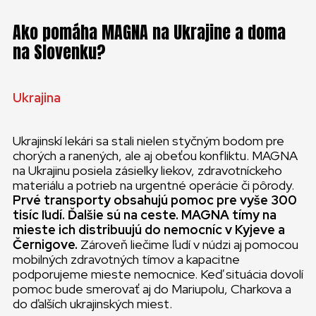
Ako pomáha MAGNA na Ukrajine a doma
na Slovenku?
Ukrajina
Ukrajinskí lekári sa stali nielen styčným bodom pre
chorých a ranených, ale aj obeťou konfliktu. MAGNA
na Ukrajinu posiela zásielky liekov, zdravotníckeho
materiálu a potrieb na urgentné operácie či pôrody.
Prvé transporty obsahujú pomoc pre vyše 300
tisíc ľudí. Ďalšie sú na ceste. MAGNA tímy na
mieste ich distribuujú do nemocníc v Kyjeve a
Černigove.
Zároveň liečime ľudí v núdzi aj pomocou
mobilných zdravotných tímov a kapacitne
podporujeme mieste nemocnice. Keď situácia dovolí
pomoc bude smerovať aj do Mariupolu, Charkova a
do ďalších ukrajinských miest.