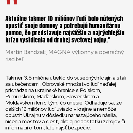
Aktuálne takmer 10 miliónov ľudí bolo nútených
opustiť svoje domovy a potrebujú humanitárnu
pomoc, čo predstavuje najväčšiu a najrýchlejšiu
krízu vysídlenia od druhej svetovej vojny.
Martin Bandzak, MAGNA výkonný a opersčný
riaditeľ
Takmer 3,5 milióna utieklo do susedných krajín a stali
sa utečencami. Obrovské množstvo ľudí naďalej
prichádza na ukrajinské hranice s Poľskom,
Rumunskom, Maďarskom, Slovenskom a
Moldavskom len s tým, čo unesie. Odhaduje sa, že
ďalších 12 miliónov ľudí uviazlo v krajine a nemôže
opustiť Ukrajinu v dôsledku narastajúceho násilia,
ničenia mostov a ciest, ako aj nedostatku zdrojov či
informácií o tom, kde nájsť bezpečie.