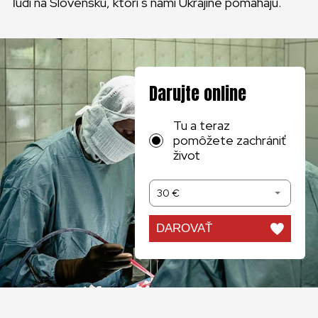
ľudí na Slovensku, ktorí s nami Ukrajine pomáhajú.
Darujte online
Tu a teraz
pomôžete zachrániť
život
30 €
DAROVAŤ