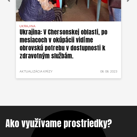
UKRAJINA
UKR
ko
Ukrajina: V Chersonskej oblasti, po
Uk
mesiacoch v okúpácii vidíme
ne
obrovskú potrebu v dostupnosti k
zdravotným službám.
 2022
AKTUALIZÁCIA KRÍZY
06. 06. 2023
AKT
Ako využívame prostriedky?