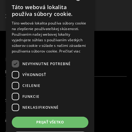
ADMINISTRÁCIA
Táto webová lokalita
ENGLISH
používa súbory cookie.
ZISTIŤ VIAC
SLOVAK
Táto webová lokalita používa súbory cookie
na zlepšenie používateľskej skúsenosti.
CZECH
Používaním našej webovej lokality
FRENCH
vyjadrujete súhlas s používaním všetkých
súborov cookie v súlade s našimi zásadami
používania súborov cookie.
Prečítať viac
MENU
NEVYHNUTNE POTREBNÉ
Moja Magna
VÝKONNOSŤ
CIELENIE
FUNKCIE
SME ONLINE
NEKLASIFIKOVANÉ
+421 917 827 827
info@magna.org
PRIJAŤ VŠETKO