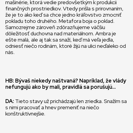
mašinérie, ktorá vedie predovšetkým k produkcii
finančných prostriedkov. Vtedy prišla s prirovnaním,
že je to ako keď sa chce jedno kráľovstvo zmocniť
pokladu toho druhého. Metafora boja o poklad.
Samozrejme zároveň zdôrazňujeme väčšiu
dôležitosť duchovna nad materiálnom. Ambra je
ešte malá, ale aj tak sa snaží, keď má veľa jedla,
odniesť niečo rodinám, ktoré žijú na ulici neďaleko od
nás.
HB: Bývaš niekedy naštvaná? Napríklad, že vlády
nefungujú ako by mali, pravidlá sa porušujú…
DA:
Tieto stavy už prichádzajú len zriedka. Snažím sa
s nimi pracovať a hnev premeniť na niečo
konštruktívnejšie.