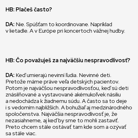
HB: Plačeš často?
DA:
Nie. Spúšťam to koordinovane. Napríklad
v lietadle. A v Európe pri koncertoch vážnej hudby.
HB: Čo považuješ za najväčšiu nespravodlivosť?
DA:
Keď umierajú nevinní ľudia. Nevinné deti.
Pretože máme práve veľa detských pacientov.
Potom je najväčšou nespravodlivosťou, keď sú deti
znásilňované a vystavované akémukoľvek násiliu
a nedochádza k žiadnemu súdu. A často sa to deje
i s vedomím najbližších. A bohužiaľ aj medzinárodného
spoločenstva. Najväčšia nespravodlivosť je, že
nezasiahneme, aj keď by sme to mohli zastaviť.
Preto chcem stále ostávať tam kde som a ozývať
sa stále viac.