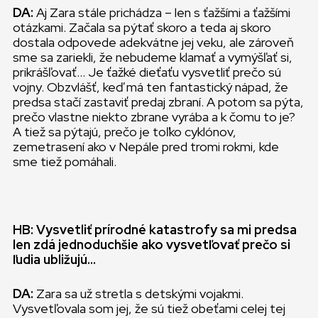
DA:
Aj Zara stále prichádza – len s ťažšími a ťažšími
otázkami. Začala sa pýtať skoro a teda aj skoro
dostala odpovede adekvátne jej veku, ale zároveň
sme sa zariekli, že nebudeme klamať a vymýšľať si,
prikrášľovať… Je ťažké dieťaťu vysvetliť prečo sú
vojny. Obzvlášť, keď má ten fantastický nápad, že
predsa stačí zastaviť predaj zbraní. A potom sa pýta,
prečo vlastne niekto zbrane vyrába a k čomu to je?
A tiež sa pýtajú, prečo je toľko cyklónov,
zemetrasení ako v Nepále pred tromi rokmi, kde
sme tiež pomáhali.
HB: Vysvetliť prírodné katastrofy sa mi predsa
len zdá jednoduchšie ako vysvetľovať prečo si
ľudia ubližujú…
DA:
Zara sa už stretla s detskými vojakmi.
Vysvetľovala som jej, že sú tiež obeťami celej tej