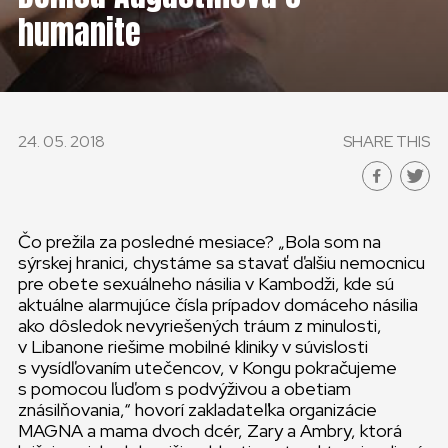
humanite
24. 05. 2018
SHARE THIS
Čo prežila za posledné mesiace? „Bola som na
sýrskej hranici, chystáme sa stavať ďalšiu nemocnicu
pre obete sexuálneho násilia v Kambodži, kde sú
aktuálne alarmujúce čísla prípadov domáceho násilia
ako dôsledok nevyriešených tráum z minulosti,
v Libanone riešime mobilné kliniky v súvislosti
s vysídľovaním utečencov, v Kongu pokračujeme
s pomocou ľuďom s podvýživou a obetiam
znásilňovania,“ hovorí zakladateľka organizácie
MAGNA a mama dvoch dcér, Zary a Ambry, ktorá