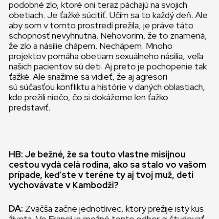
podobné zlo, ktoré oni teraz páchajú na svojich
obetiach. Je ťažké súcitiť. Učím sa to každý deň. Ale
aby som v tomto prostredí prežila, je práve táto
schopnosť nevyhnutná. Nehovorím, že to znamená,
že zlo a násilie chápem. Nechápem. Mnoho
projektov pomáha obetiam sexuálneho násilia, veľa
našich pacientov sú deti. Aj preto je pochopenie tak
ťažké. Ale snažíme sa vidieť, že aj agresori
sú súčasťou konfliktu a histórie v daných oblastiach,
kde prežili niečo, čo si dokážeme len ťažko
predstaviť.
HB: Je bežné, že sa touto vlastne misijnou
cestou vydá celá rodina, ako sa stalo vo vašom
prípade, keď ste v teréne ty aj tvoj muž, deti
vychovávate v Kambodži?
DA:
Zväčša začne jednotlivec, ktorý prežije istý kus
života. Vo Francii je možné tento odbor aj študovať,