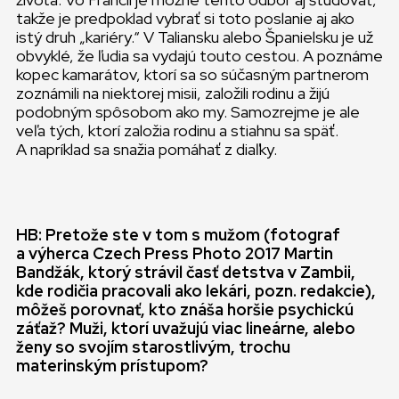
takže je predpoklad vybrať si toto poslanie aj ako
istý druh „kariéry.“ V Taliansku alebo Španielsku je už
obvyklé, že ľudia sa vydajú touto cestou. A poznáme
kopec kamarátov, ktorí sa so súčasným partnerom
zoznámili na niektorej misii, založili rodinu a žijú
podobným spôsobom ako my. Samozrejme je ale
veľa tých, ktorí založia rodinu a stiahnu sa späť.
A napríklad sa snažia pomáhať z diaľky.
HB: Pretože ste v tom s mužom (fotograf
a výherca Czech Press Photo 2017 Martin
Bandžák, ktorý strávil časť detstva v Zambii,
kde rodičia pracovali ako lekári, pozn. redakcie),
môžeš porovnať, kto znáša horšie psychickú
záťaž? Muži, ktorí uvažujú viac lineárne, alebo
ženy so svojím starostlivým, trochu
materinským prístupom?