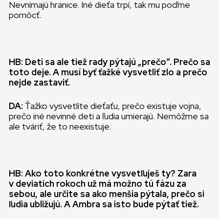
Nevnímajú hranice. Iné dieťa trpí, tak mu poďme
pomôcť.
HB: Deti sa ale tiež rady pýtajú „prečo“. Prečo sa
toto deje. A musí byť ťažké vysvetliť zlo a prečo
nejde zastaviť.
DA:
Ťažko vysvetlíte dieťaťu, prečo existuje vojna,
prečo iné nevinné deti a ľudia umierajú. Nemôžme sa
ale tváriť, že to neexistuje.
HB: Ako toto konkrétne vysvetľuješ ty? Zara
v deviatich rokoch už má možno tú fázu za
sebou, ale určite sa ako menšia pýtala, prečo si
ľudia ubližujú. A Ambra sa isto bude pýtať tiež.