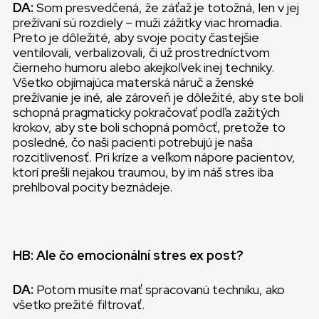
DA:
Som presvedčená, že záťaž je totožná, len v jej
prežívaní sú rozdiely – muži zážitky viac hromadia.
Preto je dôležité, aby svoje pocity častejšie
ventilovali, verbalizovali, či už prostredníctvom
čierneho humoru alebo akejkoľvek inej techniky.
Všetko objímajúca materská náruč a ženské
prežívanie je iné, ale zároveň je dôležité, aby ste boli
schopná pragmaticky pokračovať podľa zažitých
krokov, aby ste boli schopná pomôcť, pretože to
posledné, čo naši pacienti potrebujú je naša
rozcitlivenosť. Pri kríze a veľkom nápore pacientov,
ktorí prešli nejakou traumou, by im náš stres iba
prehlboval pocity beznádeje.
HB: Ale čo emocionální stres ex post?
DA:
Potom musíte mať spracovanú techniku, ako
všetko prežité filtrovať.