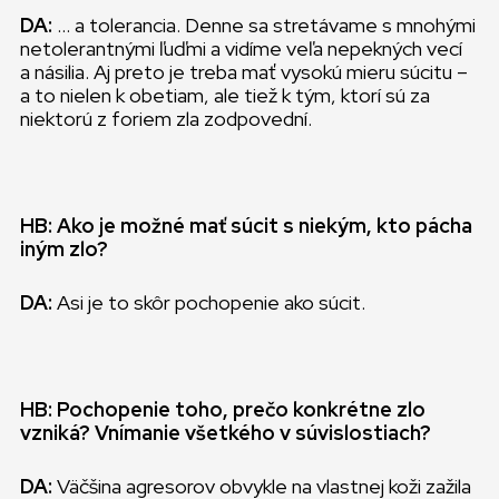
DA:
… a tolerancia. Denne sa stretávame s mnohými
netolerantnými ľuďmi a vidíme veľa nepekných vecí
a násilia. Aj preto je treba mať vysokú mieru súcitu –
a to nielen k obetiam, ale tiež k tým, ktorí sú za
niektorú z foriem zla zodpovední.
HB: Ako je možné mať súcit s niekým, kto pácha
iným zlo?
DA:
Asi je to skôr pochopenie ako súcit.
HB: Pochopenie toho, prečo konkrétne zlo
vzniká? Vnímanie všetkého v súvislostiach?
DA:
Väčšina agresorov obvykle na vlastnej koži zažila