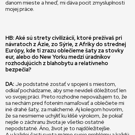
danom mieste a hneď, mi dáva pocit zmysluplnosti
mojej práce.
HB: Aké sú strety civilizácií, ktoré prežívaš pri
návratoch z Ázie, zo Sýrie, z Afriky do strednej
Európy, kde ti zrazu oblečieme šaty za stovky
eur, alebo do New Yorku medzi úradníkov
rozhodujúcich z blahobytu a relatívneho
bezpečia?
DA:
Je podstatné zostať v spojení s miestom,
odkiaľ pochádzame, aby sme nevideli dôležitosť len
vo svojej práci. Preto rozhodne nepovažujem to, že
sa nechám pred fotením namaľovať a oblečiete mi
iné drahé šaty, za malicherné. Aj kolegom hovorím,
že sa nesmieme uchýliť ku klišé výrokom, že pokiaľ
nejde o záchranu života je všetko ostatné
nepodstatné. Áno, život je to najdôležitejšie.
A v každej časti sveta máme svoje problémy a každý