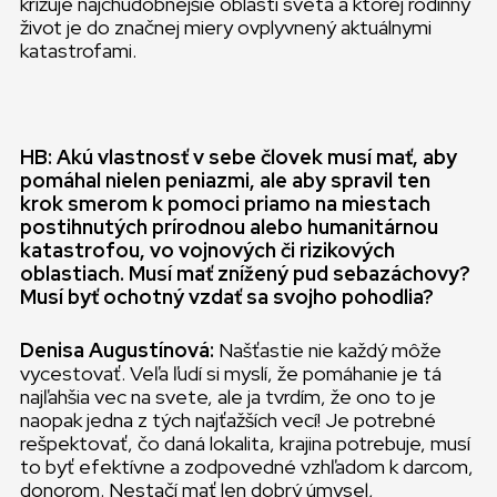
križuje najchudobnejšie oblasti sveta a ktorej rodinný
život je do značnej miery ovplyvnený aktuálnymi
katastrofami.
HB: Akú vlastnosť v sebe človek musí mať, aby
pomáhal nielen peniazmi, ale aby spravil ten
krok smerom k pomoci priamo na miestach
postihnutých prírodnou alebo humanitárnou
katastrofou, vo vojnových či rizikových
oblastiach. Musí mať znížený pud sebazáchovy?
Musí byť ochotný vzdať sa svojho pohodlia?
Denisa Augustínová:
Našťastie nie každý môže
vycestovať. Veľa ľudí si myslí, že pomáhanie je tá
najľahšia vec na svete, ale ja tvrdím, že ono to je
naopak jedna z tých najťažších vecí! Je potrebné
rešpektovať, čo daná lokalita, krajina potrebuje, musí
to byť efektívne a zodpovedné vzhľadom k darcom,
donorom. Nestačí mať len dobrý úmysel,