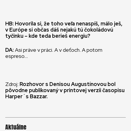
HB: Hovorila si, že toho veľa nenaspíš, málo ješ,
v Európe si občas dáš nejakú tú čokoládovú
tyčinku – kde teda berieš energiu?
DA:
Asi práve v práci. A v deťoch. A potom
espreso…
Zdroj:
Rozhovor s Denisou Augustínovou bol
pôvodne publikovaný v printovej verzii časopisu
Harper´s Bazzar.
Aktuálne