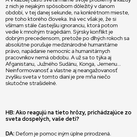
z nich je nejakým spôsobom dôležitý v danom
období, v tej danej sekunde, na konkrétnom mieste,
pre toho ktorého človeka. Iná vec však je, že si
všímam stále častejšiu ignoranciu, ktorá potom
vedie k mnohým tragédiám. Sýrsky konflikt je
dobrým precedensom, pretože po dlhých rokoch sa
absolútne porušuje medzinárodné humanitárne
právo, napádanie nemocníc a humanitárnych
pracovníkov nemá obdobu. A už sa to týka aj
Afganistanu, Južného Sudánu, Konga, Jemenu…
Neinformovanosť a vlastne aj neangažovanosť
zvyšku sveta v tomto dianí je pre mňa niečo
skutočne strašidelné.
HB: Ako reagujú na tieto hrôzy, prichádzajúce zo
sveta dospelých, vaše deti?
DA:
Deťom je pomoc iným úplne prirodzená.