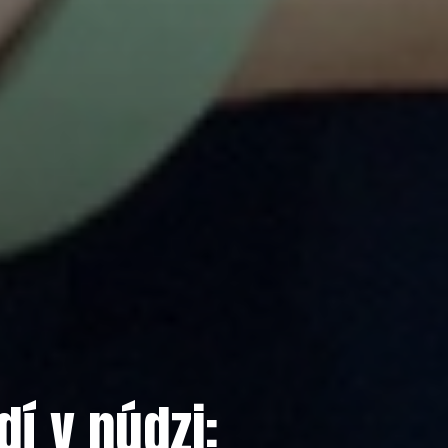
í v núdzi: