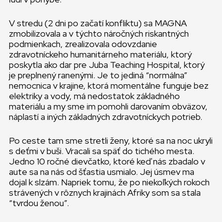
V stredu (2 dni po začatí konfliktu) sa MAGNA
zmobilizovala a v týchto náročných riskantných
podmienkach, zrealizovala odovzdanie
zdravotníckeho humanitárneho materiálu, ktorý
poskytla ako dar pre Juba Teaching Hospital, ktorý
je preplnený ranenými. Je to jediná “normálna”
nemocnica v krajine, ktorá momentálne funguje bez
elektriky a vody, má nedostatok základného
materiálu a my sme im pomohli darovaním obväzov,
náplastí a iných základných zdravotníckych potrieb.
Po ceste tam sme stretli ženy, ktoré sa na noc ukryli
s deťmi v buši. Vracali sa späť do tichého mesta.
Jedno 10 ročné dievčatko, ktoré keď nás zbadalo v
aute sa na nás od šťastia usmialo. Jej úsmev ma
dojal k slzám. Napriek tomu, že po niekoľkých rokoch
strávených v rôznych krajinách Afriky som sa stala
“tvrdou ženou”.