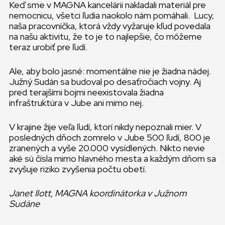
Keď sme v MAGNA kancelárii nakladali materiál pre
nemocnicu, všetci ľudia naokolo nám pomáhali. Lucy,
naša pracovníčka, ktorá vždy vyžaruje kľud povedala
na našu aktivitu, že to je to najlepšie, čo môžeme
teraz urobiť pre ľudí.
Ale, aby bolo jasné: momentálne nie je žiadna nádej.
Južný Sudán sa budoval po desaťročiach vojny. Aj
pred terajšími bojmi neexistovala žiadna
infraštruktúra v Jube ani mimo nej.
V krajine žije veľa ľudí, ktorí nikdy nepoznali mier. V
posledných dňoch zomrelo v Jube 500 ľudí, 800 je
zranených a vyše 20.000 vysídlených. Nikto nevie
aké sú čísla mimo hlavného mesta a každým dňom sa
zvyšuje riziko zvyšenia počtu obetí.
Janet Ilott, MAGNA koordinátorka v Južnom
Sudáne