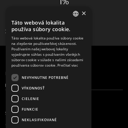
1%
×
ADMINISTRÁCIA
Táto webová lokalita
ENGLISH
používa súbory cookie.
ZISTIŤ VIAC
SLOVAK
Táto webová lokalita používa súbory cookie
na zlepšenie používateľskej skúsenosti.
CZECH
Používaním našej webovej lokality
FRENCH
vyjadrujete súhlas s používaním všetkých
súborov cookie v súlade s našimi zásadami
používania súborov cookie.
Prečítať viac
MENU
NEVYHNUTNE POTREBNÉ
Moja Magna
VÝKONNOSŤ
CIELENIE
FUNKCIE
SME ONLINE
NEKLASIFIKOVANÉ
+421 917 827 827