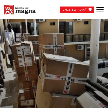
CHCEM DAROVAŤ
CHCEM DAROVAŤ
Domů
MOJA MAGNA
PRACUJTE S NAMI