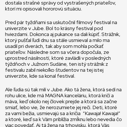
dostala strašné správy od vystrašených priateľov,
ktorí mi opisovali hororovú situáciu.
Pred pár tyždňami sa uskutočnil filmový festival na
univerzite v Jube. Bol to krásny festival pod
hviezdami. Dokonca aj pukance sa dali kúpiť. Strážnik,
ktorý pušťal ľudí dnu sa stále usmieval a milo ma
usadil pri dverách, tak aby som mohla počkať
priateľov. Následne som sa včera dopočula, ze
uprostred násilností, ktoré zavládli v posledných
týždňoch v Južnom Sudáne, ten istý strážnik z
festivalu zabil niekoľko študentov na tej istej
univerzite, kde sa konal festival.
Ale ľudia sú tak milí v Jube. Ako tá žena, ktorá sedí na
rohu ulice, kde má MAGNA kanceláriu, ktorá kričí a
máva, keď okolo nej človek prejde a ktorá sa začne
smiať, lebo vie, že nerozumiete jej reči. Deti, ktoré
za vami bežia, usmievajú sa a kričia “Kawaja! Kawaja!”
a ktoré, keď sa k Vám priblížia zmĺknu lebo nevedia čo
viac povedať. Aj tá žena na trhovisku, ktorá Vás