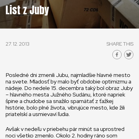
List z Juby
27. 12. 2013
SHARE THIS
Posledné dni zmenili Jubu, najmladšie hlavné mesto
na svete. Mladosť by malo byť obdobie optimizmu a
nádeje. Do nedele 15. decembra taký bol obraz Juby
– hlavného mesta Južného Sudánu, ktoré napriek
špine a chudobe sa snažilo spamätať z ťažkej
histórie, bolo plné života, vibrujúce mesto, kde žili
priatelskí a usmievaví ľudia.
Avšak v nedeľu v priebehu pár minút sa uprostred
noci všetko zmenilo. Okolo 2. hodiny ráno som