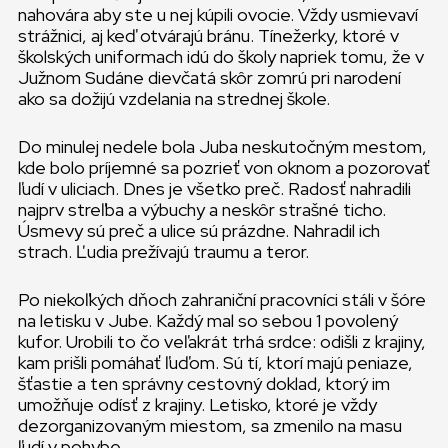
nahovára aby ste u nej kúpili ovocie. Vždy usmievaví
strážnici, aj keď otvárajú bránu. Tínežerky, ktoré v
školských uniformach idú do školy napriek tomu, že v
Južnom Sudáne dievčatá skôr zomrú pri narodení
ako sa dožijú vzdelania na strednej škole.
Do minulej nedele bola Juba neskutočným mestom,
kde bolo príjemné sa pozrieť von oknom a pozorovať
ľudí v uliciach. Dnes je všetko preč. Radosť nahradili
najprv streľba a výbuchy a neskôr strašné ticho.
Úsmevy sú preč a ulice sú prázdne. Nahradil ich
strach. Ľudia prežívajú traumu a teror.
Po niekoľkých dňoch zahraniční pracovníci stáli v šóre
na letisku v Jube. Každý mal so sebou 1 povolený
kufor. Urobili to čo veľakrát trhá srdce: odišli z krajiny,
kam prišli pomáhať ľuďom. Sú tí, ktorí majú peniaze,
šťastie a ten správny cestovný doklad, ktorý im
umožňuje odísť z krajiny. Letisko, ktoré je vždy
dezorganizovaným miestom, sa zmenilo na masu
ľudí v pohybe.