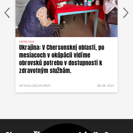
UKRAJINA
UKR
ko
Ukrajina: V Chersonskej oblasti, po
Uk
mesiacoch v okúpácii vidíme
ne
obrovskú potrebu v dostupnosti k
zdravotným službám.
 2022
AKTUALIZÁCIA KRÍZY
06. 06. 2023
AKT