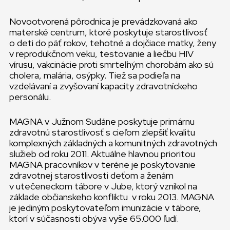
Novootvorená pôrodnica je prevádzkovaná ako
materské centrum, ktoré poskytuje starostlivosť
o deti do päť rokov, tehotné a dojčiace matky, ženy
v reprodukčnom veku, testovanie a liečbu HIV
vírusu, vakcinácie proti smrteľným chorobám ako sú
cholera, malária, osýpky. Tiež sa podieľa na
vzdelávaní a zvyšovaní kapacity zdravotníckeho
personálu.
MAGNA v Južnom Sudáne poskytuje primárnu
zdravotnú starostlivosť s cieľom zlepšiť kvalitu
komplexných základných a komunitných zdravotných
služieb od roku 2011. Aktuálne hlavnou prioritou
MAGNA pracovníkov v teréne je poskytovanie
zdravotnej starostlivosti deťom a ženám
v utečeneckom tábore v Jube, ktorý vznikol na
základe občianskeho konfliktu v roku 2013. MAGNA
je jediným poskytovateľom imunizácie v tábore,
ktorí v súčasnosti obýva vyše 65.000 ľudí.