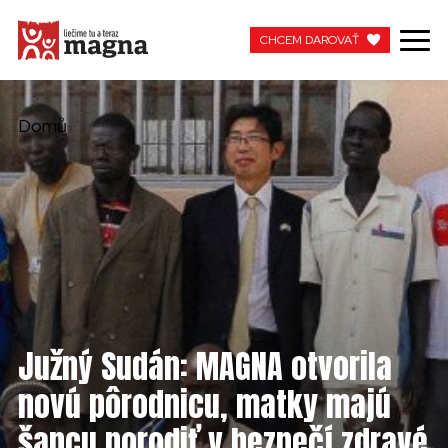
CHCEM DAROVAŤ
CHCEM DAROVAŤ
Domů
MOJA MAGNA
PRACUJTE S NAMI
Južný Sudán: MAGNA otvorila
novú pôrodnicu, matky majú
šancu porodiť v bezpečí zdravé