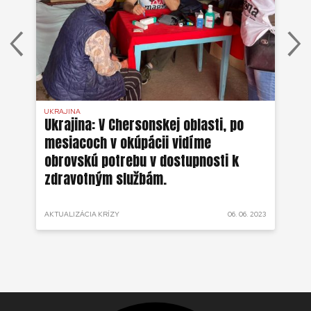
UKRAJINA
UKR
ko
Ukrajina: V Chersonskej oblasti, po
Uk
mesiacoch v okúpácii vidíme
ne
obrovskú potrebu v dostupnosti k
zdravotným službám.
 2022
AKTUALIZÁCIA KRÍZY
06. 06. 2023
AKT