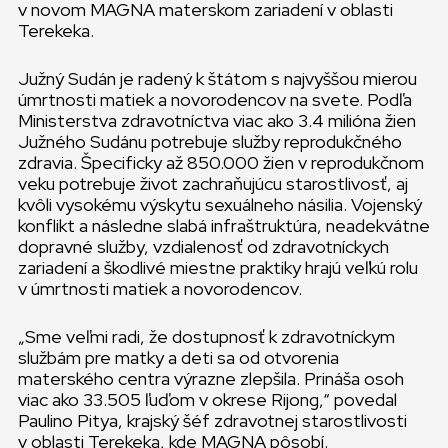
v novom MAGNA materskom zariadení v oblasti
Terekeka.
Južný Sudán je radený k štátom s najvyššou mierou
úmrtnosti matiek a novorodencov na svete. Podľa
Ministerstva zdravotníctva viac ako 3.4 milióna žien
Južného Sudánu potrebuje služby reprodukčného
zdravia. Špecificky až 850.000 žien v reprodukčnom
veku potrebuje život zachraňujúcu starostlivosť, aj
kvôli vysokému výskytu sexuálneho násilia. Vojenský
konflikt a následne slabá infraštruktúra, neadekvátne
dopravné služby, vzdialenosť od zdravotníckych
zariadení a škodlivé miestne praktiky hrajú veľkú rolu
v úmrtnosti matiek a novorodencov.
„Sme veľmi radi, že dostupnosť k zdravotníckym
službám pre matky a deti sa od otvorenia
materského centra výrazne zlepšila. Prináša osoh
viac ako 33.505 ľuďom v okrese Rijong,“ povedal
Paulino Pitya, krajský šéf zdravotnej starostlivosti
v oblasti Terekeka, kde MAGNA pôsobí.