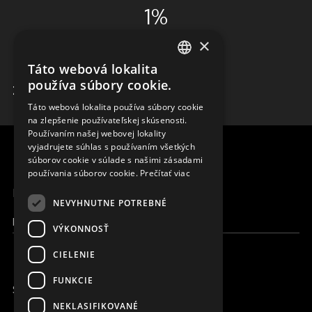
1%
×
ADMINISTRÁCIA
Táto webová lokalita
ENGLISH
používa súbory cookie.
ZISTIŤ VIAC
SLOVAK
Táto webová lokalita používa súbory cookie
na zlepšenie používateľskej skúsenosti.
CZECH
Používaním našej webovej lokality
FRENCH
vyjadrujete súhlas s používaním všetkých
súborov cookie v súlade s našimi zásadami
používania súborov cookie.
Prečítať viac
MENU
NEVYHNUTNE POTREBNÉ
Moja Magna
VÝKONNOSŤ
CIELENIE
FUNKCIE
SME ONLINE
NEKLASIFIKOVANÉ