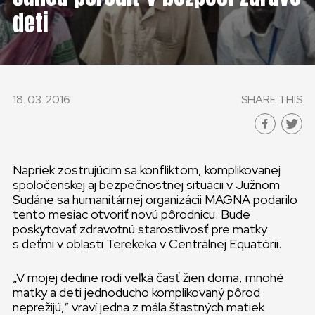
deti
18. 03. 2016
SHARE THIS
Napriek zostrujúcim sa konfliktom, komplikovanej
spoločenskej aj bezpečnostnej situácii v Južnom
Sudáne sa humanitárnej organizácii MAGNA podarilo
tento mesiac otvoriť novú pôrodnicu. Bude
poskytovať zdravotnú starostlivosť pre matky
s deťmi v oblasti Terekeka v Centrálnej Equatórii.
„V mojej dedine rodí veľká časť žien doma, mnohé
matky a deti jednoducho komplikovaný pôrod
neprežijú,“ vraví jedna z mála šťastných matiek