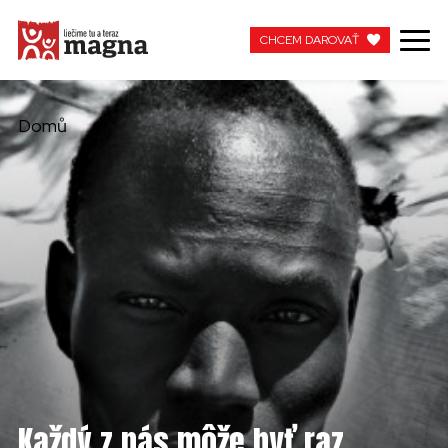
CHCEM DAROVAŤ
CHCEM DAROVAŤ
Domů
MOJA MAGNA
PRACUJTE S NAMI
Každý z nás môže byť raz