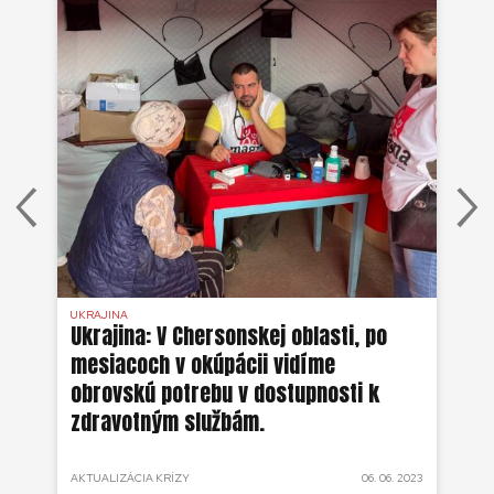
UKRAJINA
UKR
ko
Ukrajina: V Chersonskej oblasti, po
Uk
mesiacoch v okúpácii vidíme
ne
obrovskú potrebu v dostupnosti k
zdravotným službám.
 2022
AKTUALIZÁCIA KRÍZY
06. 06. 2023
AKT