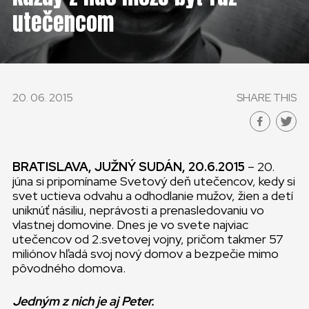
utečencom
20. 06. 2015
SHARE THIS
BRATISLAVA, JUŽNÝ SUDÁN, 20.6.2015
– 20.
júna si pripomíname Svetový deň utečencov, kedy si
svet uctieva odvahu a odhodlanie mužov, žien a detí
uniknúť násiliu, neprávosti a prenasledovaniu vo
vlastnej domovine. Dnes je vo svete najviac
utečencov od 2.svetovej vojny, pričom takmer 57
miliónov hľadá svoj nový domov a bezpečie mimo
pôvodného domova.
Jedným z nich je aj Peter.