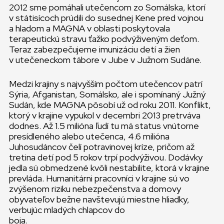
2012 sme pomáhali utečencom zo Somálska, ktorí
v státisícoch prúdili do susednej Kene pred vojnou
a hladom a MAGNA v oblasti poskytovala
terapeutickú stravu ťažko podvýživeným deťom.
Teraz zabezpečujeme imunizáciu detí a žien
v utečeneckom tábore v Jube v Južnom Sudáne.
Medzi krajiny s najvyšším počtom utečencov patrí
Sýria, Afganistan, Somálsko, ale i spomínaný Južný
Sudán, kde MAGNA pôsobí už od roku 2011. Konflikt,
ktorý v krajine vypukol v decembri 2013 pretrváva
dodnes. Až 1.5 milióna ľudí tu má status vnútorne
presídleného alebo utečenca, 4.6 milióna
Juhosudáncov čelí potravinovej kríze, pričom až
tretina detí pod 5 rokov trpí podvýživou. Dodávky
jedla sú obmedzené kvôli nestabilite, ktorá v krajine
prevláda. Humanitárni pracovníci v krajine sú vo
zvýšenom riziku nebezpečenstva a domovy
obyvateľov bežne navštevujú miestne hliadky,
verbujúc mladých chlapcov do
boja.