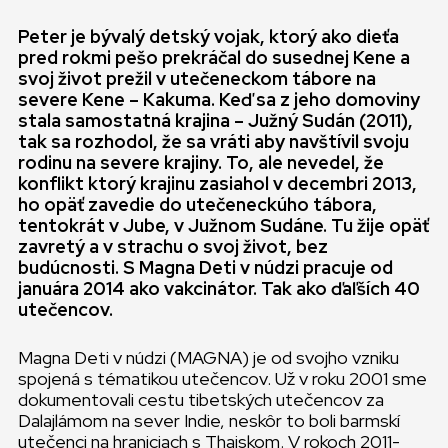
Peter je bývalý detský vojak, ktorý ako dieťa
pred rokmi pešo prekráčal do susednej Kene a
svoj život prežil v utečeneckom tábore na
severe Kene – Kakuma. Keď sa z jeho domoviny
stala samostatná krajina – Južný Sudán (2011),
tak sa rozhodol, že sa vráti aby navštívil svoju
rodinu na severe krajiny. To, ale nevedel, že
konflikt ktorý krajinu zasiahol v decembri 2013,
ho opäť zavedie do utečeneckúho tábora,
tentokrát v Jube, v Južnom Sudáne. Tu žije opäť
zavretý a v strachu o svoj život, bez
budúcnosti. S Magna Deti v núdzi pracuje od
januára 2014 ako vakcinátor. Tak ako ďaľších 40
utečencov.
Magna Deti v núdzi (MAGNA) je od svojho vzniku
spojená s tématikou utečencov. Už v roku 2001 sme
dokumentovali cestu tibetských utečencov za
Dalajlámom na sever Indie, neskôr to boli barmskí
utečenci na hraniciach s Thajskom. V rokoch 2011-