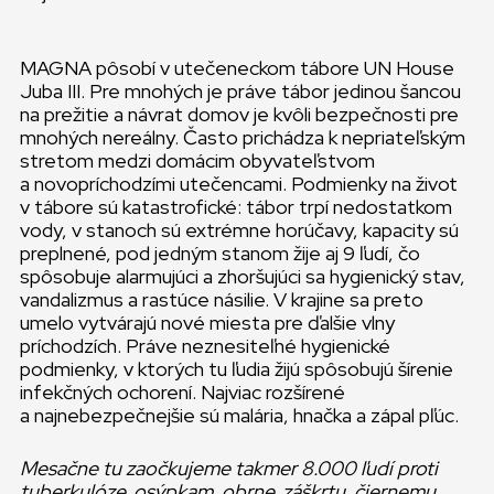
MAGNA pôsobí v utečeneckom tábore UN House
Juba III. Pre mnohých je práve tábor jedinou šancou
na prežitie a návrat domov je kvôli bezpečnosti pre
mnohých nereálny. Často prichádza k nepriateľským
stretom medzi domácim obyvateľstvom
a novopríchodzími utečencami. Podmienky na život
v tábore sú katastrofické: tábor trpí nedostatkom
vody, v stanoch sú extrémne horúčavy, kapacity sú
preplnené, pod jedným stanom žije aj 9 ľudí, čo
spôsobuje alarmujúci a zhoršujúci sa hygienický stav,
vandalizmus a rastúce násilie. V krajine sa preto
umelo vytvárajú nové miesta pre ďalšie vlny
príchodzích. Práve neznesiteľné hygienické
podmienky, v ktorých tu ľudia žijú spôsobujú šírenie
infekčných ochorení. Najviac rozšírené
a najnebezpečnejšie sú malária, hnačka a zápal pľúc.
Mesačne tu zaočkujeme takmer 8.000 ľudí proti
tuberkulóze, osýpkam, obrne, záškrtu, čiernemu