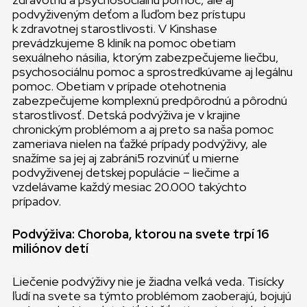
podvyživeným deťom a ľuďom bez prístupu
k zdravotnej starostlivosti. V Kinshase
prevádzkujeme 8 kliník na pomoc obetiam
sexuálneho násilia, ktorým zabezpečujeme liečbu,
psychosociálnu pomoc a sprostredkúvame aj legálnu
pomoc. Obetiam v prípade otehotnenia
zabezpečujeme komplexnú predpôrodnú a pôrodnú
starostlivosť. Detská podvýživa je v krajine
chronickým problémom a aj preto sa naša pomoc
zameriava nielen na ťažké prípady podvýživy, ale
snažíme sa jej aj zabráni5 rozvinúť u mierne
podvyživenej detskej populácie – liečime a
vzdelávame každý mesiac 20.000 takýchto
prípadov.
Podvýživa: Choroba, ktorou na svete trpí 16
miliónov detí
Liečenie podvýživy nie je žiadna veľká veda. Tisícky
ľudí na svete sa týmto problémom zaoberajú, bojujú