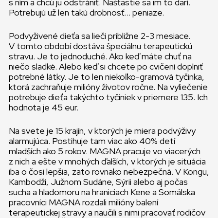
s ním a chcú ju odstrániť. Našťastie sa im to darí.
Potrebujú už len takú drobnosť… peniaze.
Podvyživené dieťa sa lieči približne 2-3 mesiace.
V tomto období dostáva špeciálnu terapeutickú
stravu. Je to jednoduché. Ako keď máte chuť na
niečo sladké. Alebo keď si chcete po cvičení doplniť
potrebné látky. Je to len niekoľko-gramová tyčinka,
ktorá zachraňuje milióny životov ročne. Na vyliečenie
potrebuje dieťa takýchto tyčiniek v priemere 135. Ich
hodnota je 45 eur.
Na svete je 15 krajín, v ktorých je miera podvýživy
alarmujúca. Postihuje tam viac ako 40% detí
mladších ako 5 rokov. MAGNA pracuje vo viacerých
z nich a ešte v mnohých ďalších, v ktorých je situácia
iba o čosi lepšia, zato rovnako nebezpečná. V Kongu,
Kambodži, Južnom Sudáne, Sýrii alebo aj počas
sucha a hladomoru na hraniciach Kene a Somálska
pracovníci MAGNA rozdali milióny balení
terapeutickej stravy a naučili s nimi pracovať rodičov