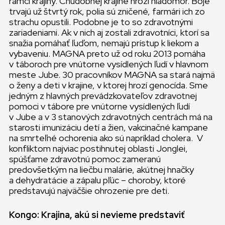
rámci krajiny. Chudobnej krajine hrozí hladomor. Boje
trvajú už štvrtý rok, polia sú zničené, farmári ich zo
strachu opustili. Podobne je to so zdravotnými
zariadeniami. Ak v nich aj zostali zdravotníci, ktorí sa
snažia pomáhať ľuďom, nemajú prístup k liekom a
vybaveniu. MAGNA preto už od roku 2013 pomáha
v táboroch pre vnútorne vysídlených ľudí v hlavnom
meste Jube. 30 pracovníkov MAGNA sa stará najmä
o ženy a deti v krajine, v ktorej hrozí genocída. Sme
jedným z hlavných prevádzkovateľov zdravotnej
pomoci v tábore pre vnútorne vysídlených ľudí
v Jube a v 3 stanových zdravotných centrách má na
starosti imunizáciu detí a žien, vakcinačné kampane
na smrteľné ochorenia ako sú napríklad cholera. V
konfliktom najviac postihnutej oblasti Jonglei,
spúšťame zdravotnú pomoc zameranú
predovšetkým na liečbu malárie, akútnej hnačky
a dehydratácie a zápalu pľúc – choroby, ktoré
predstavujú najväčšie ohrozenie pre deti.
Kongo: Krajina, akú si nevieme predstaviť