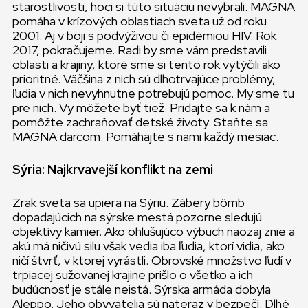
starostlivosti, hoci si túto situáciu nevybrali. MAGNA
pomáha v krízových oblastiach sveta už od roku
2001. Aj v boji s podvýživou či epidémiou HIV. Rok
2017, pokračujeme. Radi by sme vám predstavili
oblasti a krajiny, ktoré sme si tento rok vytýčili ako
prioritné. Väčšina z nich sú dlhotrvajúce problémy,
ľudia v nich nevyhnutne potrebujú pomoc. My sme tu
pre nich. Vy môžete byť tiež. Pridajte sa k nám a
pomôžte zachraňovať detské životy. Staňte sa
MAGNA darcom. Pomáhajte s nami každý mesiac.
Sýria: Najkrvavejší konflikt na zemi
Zrak sveta sa upiera na Sýriu. Zábery bômb
dopadajúcich na sýrske mestá pozorne sledujú
objektívy kamier. Ako ohlušujúco výbuch naozaj znie a
akú má ničivú silu však vedia iba ľudia, ktorí vidia, ako
ničí štvrť, v ktorej vyrástli. Obrovské množstvo ľudí v
trpiacej sužovanej krajine prišlo o všetko a ich
budúcnosť je stále neistá. Sýrska armáda dobyla
Aleppo. Jeho obyvatelia sú nateraz v bezpečí. Dlhé