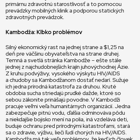
primárnu zdravotnú starostlivosť a to pomocou
prevádzky mobilných kliník a podporou statických
zdravotných prevádzok.
Kambodža: Klbko problémov
Silný ekonomický rast na jednej strane a $1,25 na
deň pre väčšinu obyvateľstva na strane druhej.
Temná a svetlá stránka Kambodže – ešte stále
jednej z najchudobnejších krajín juhovýchodnej Ázie.
Z kruhu podvýživy, vysokého výskytu HIV/AIDS
a chudoby sa Kambodžanom dostať nedarí. Sužuje
ich jedna prírodná katastrofa za druhou. Kruté
obdobia sucha striedajú prudké dažde, ktoré so
sebou zákonite prinášajú povodne. V Kambodži
pracuje veľmi veľa humanitárnych organizácií. Jedna
zabezpečuje pitnú vodu, ďalšia odmínováva pôdu
a niekdajšie bojisko mení na polia, iná vzdeláva deti,
buduje ochranu pred prírodnými katastrofami, stará
sa o zdravie, výživu, lieči ľudí chorých na HIV/AIDS.
Kambodža má tak veľa problémov, že keď ich človek