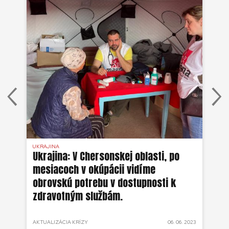
UKRAJINA
UKR
ko
Ukrajina: V Chersonskej oblasti, po
Uk
mesiacoch v okúpácii vidíme
ne
obrovskú potrebu v dostupnosti k
zdravotným službám.
 2022
AKTUALIZÁCIA KRÍZY
06. 06. 2023
AKT