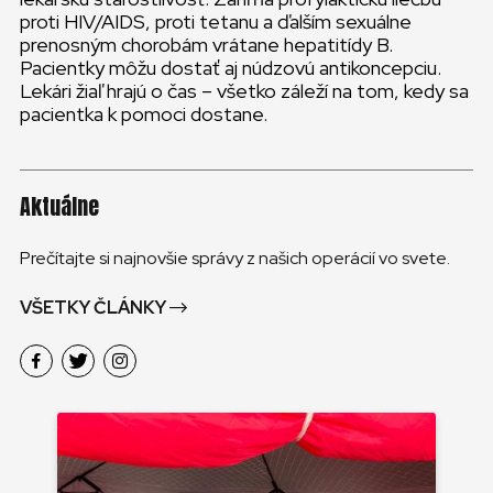
proti HIV/AIDS, proti tetanu a ďalším sexuálne
prenosným chorobám vrátane hepatitídy B.
Pacientky môžu dostať aj núdzovú antikoncepciu.
Lekári žiaľ hrajú o čas – všetko záleží na tom, kedy sa
pacientka k pomoci dostane.
Aktuálne
Prečítajte si najnovšie správy z našich operácií vo svete.
VŠETKY ČLÁNKY