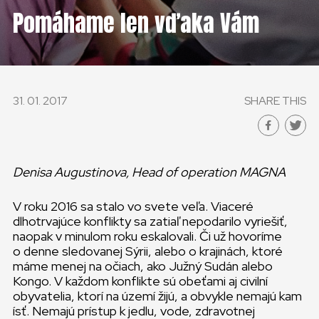
Pomáhame len vďaka Vám
31. 01. 2017
SHARE THIS
Denisa Augustinova, Head of operation MAGNA
V roku 2016 sa stalo vo svete veľa. Viaceré
dlhotrvajúce konflikty sa zatiaľ nepodarilo vyriešiť,
naopak v minulom roku eskalovali. Či už hovoríme
o denne sledovanej Sýrii, alebo o krajinách, ktoré
máme menej na očiach, ako Južný Sudán alebo
Kongo. V každom konflikte sú obeťami aj civilní
obyvatelia, ktorí na území žijú, a obvykle nemajú kam
ísť. Nemajú prístup k jedlu, vode, zdravotnej