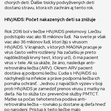
chorých detí. Ďalšie tisícky podvyživených detí
dostanú stravu, ktorá ich zachráni aj tento rok.
HIV/AIDS: Počet nakazených detí sa znižuje
Rok 2016 bol v liečbe HIV/AIDS prelomový. Liečbu
podstúpilo viac ako 18 miliónov ľudí. Na svete je však
viac ako 36 miliónov ľudí, ktorí žijú s vírusom
HIV/AIDS. V krajinách, v ktorých MAGNA pracuje je
vírus často veľmi rozšírený. Na začiatku je preto
najdôležitejší krvný test, ktorý určí, či má pacient
vírus v tele. Ak sa ukáže, že áno, nasleduje anti-
retrovirálna liečba (ARV). Okrem ARV pacient
dostáva aj podpornú liečbu. Ľudia s HIV/AIDS sú
náchylnejší na infekcie a práve podporná liečba ich
pomáha ochrániť. Jednou z najväčších výziev v boji
proti HIV/AIDS je zamedziť prenos vírusu z matky na
dieťa. Na to slúžia tzv. prevenčné služby PMTCT.
Matke sa počas tehotenstva podáva anti-
retrovirálna liečba – rovnako ju dostane aj dieťa hneď
po narodení. Prístup k tejto liečbe malo