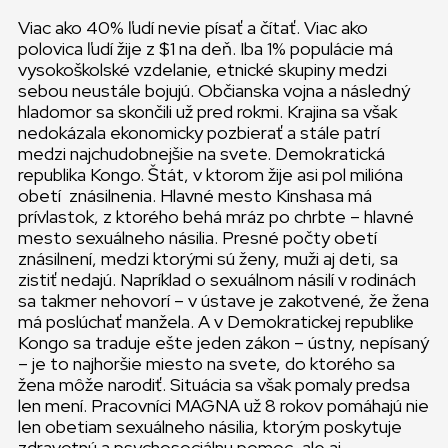
Viac ako 40% ľudí nevie písať a čítať. Viac ako
polovica ľudí žije z $1 na deň. Iba 1% populácie má
vysokoškolské vzdelanie, etnické skupiny medzi
sebou neustále bojujú. Občianska vojna a následný
hladomor sa skončili už pred rokmi. Krajina sa však
nedokázala ekonomicky pozbierať a stále patrí
medzi najchudobnejšie na svete. Demokratická
republika Kongo. Štát, v ktorom žije asi pol milióna
obetí znásilnenia. Hlavné mesto Kinshasa má
prívlastok, z ktorého behá mráz po chrbte – hlavné
mesto sexuálneho násilia. Presné počty obetí
znásilnení, medzi ktorými sú ženy, muži aj deti, sa
zistiť nedajú. Napríklad o sexuálnom násilí v rodinách
sa takmer nehovorí – v ústave je zakotvené, že žena
má poslúchať manžela. A v Demokratickej republike
Kongo sa traduje ešte jeden zákon – ústny, nepísaný
– je to najhoršie miesto na svete, do ktorého sa
žena môže narodiť. Situácia sa však pomaly predsa
len mení. Pracovníci MAGNA už 8 rokov pomáhajú nie
len obetiam sexuálneho násilia, ktorým poskytuje
zdravotnú a psychosociálnu pomoc, ale aj