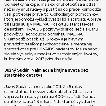
vidí všetky na kope, má skôr chuť otočiť sa a odísť,
než si vyhrnúť rukávy a pustiť sa do práce. Kambodža
však potrebuje práve to. Odhodlaných pomocníkov,
ktorí jej pomôžu vykľučkovať z klbka starostí. A práve
takí ľudia sú aj v MAGNA. Poskytujú starostlivosť
desiatkam HIV/AIDS pozitívnych sirôt, liečia akútnu
podvýživu, jednoducho pomáhajú. MAGNA
v Kambodži pôsobí už 15 rokov a je hlavným
prevádzkovateľom psychosociálnej a mentálnej
starostlivosti pre HIV/AIDS pacientov. Má za sebou
skvelé výsledky a množstvo zachránených životov,
ku ktorým v roku 2017 pribudnú ďalšie.
Južný Sudán: Najmladšia krajina sveta bez
šťastného detstva
Južný Sudán vznikol v roku 2011. Za 6 rokov
samostatnosti nezažil veľa dobrého. Občianska
vojna za hranice vyhnala asi 400-tisíc ľudí. Domov
stratilo viac ako 1,8 milióna ľudí, ktorí sú vysídlení v