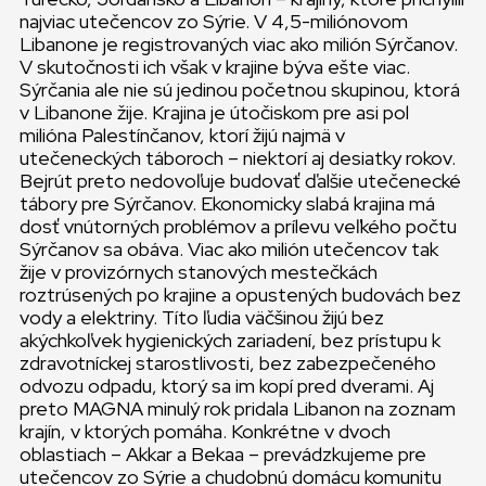
najviac utečencov zo Sýrie. V 4,5-miliónovom
Libanone je registrovaných viac ako milión Sýrčanov.
V skutočnosti ich však v krajine býva ešte viac.
Sýrčania ale nie sú jedinou početnou skupinou, ktorá
v Libanone žije. Krajina je útočiskom pre asi pol
milióna Palestínčanov, ktorí žijú najmä v
utečeneckých táboroch – niektorí aj desiatky rokov.
Bejrút preto nedovoľuje budovať ďalšie utečenecké
tábory pre Sýrčanov. Ekonomicky slabá krajina má
dosť vnútorných problémov a prílevu veľkého počtu
Sýrčanov sa obáva. Viac ako milión utečencov tak
žije v provizórnych stanových mestečkách
roztrúsených po krajine a opustených budovách bez
vody a elektriny. Títo ľudia väčšinou žijú bez
akýchkoľvek hygienických zariadení, bez prístupu k
zdravotníckej starostlivosti, bez zabezpečeného
odvozu odpadu, ktorý sa im kopí pred dverami. Aj
preto MAGNA minulý rok pridala Libanon na zoznam
krajín, v ktorých pomáha. Konkrétne v dvoch
oblastiach – Akkar a Bekaa – prevádzkujeme pre
utečencov zo Sýrie a chudobnú domácu komunitu