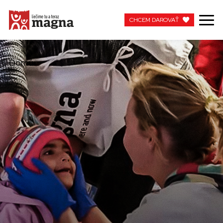
CHCEM DAROVAŤ
CHCEM DAROVAŤ
Domů
MOJA MAGNA
PRACUJTE S NAMI