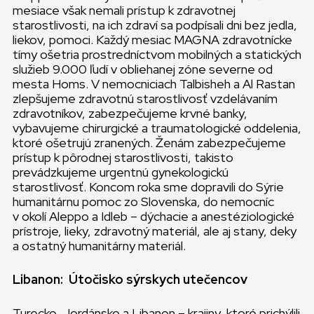
mesiace však nemali prístup k zdravotnej
starostlivosti, na ich zdraví sa podpísali dni bez jedla,
liekov, pomoci. Každý mesiac MAGNA zdravotnícke
tímy ošetria prostredníctvom mobilných a statických
služieb 9.000 ľudí v obliehanej zóne severne od
mesta Homs. V nemocniciach Talbisheh a Al Rastan
zlepšujeme zdravotnú starostlivosť vzdelávaním
zdravotníkov, zabezpečujeme krvné banky,
vybavujeme chirurgické a traumatologické oddelenia,
ktoré ošetrujú zranených. Ženám zabezpečujeme
prístup k pôrodnej starostlivosti, takisto
prevádzkujeme urgentnú gynekologickú
starostlivosť. Koncom roka sme dopravili do Sýrie
humanitárnu pomoc zo Slovenska, do nemocníc
v okolí Aleppo a Idleb – dýchacie a anestéziologické
prístroje, lieky, zdravotný materiál, ale aj stany, deky
a ostatný humanitárny materiál.
Libanon: Útočisko sýrskych utečencov
Turecko, Jordánsko a Libanon – krajiny, ktoré prichýlili