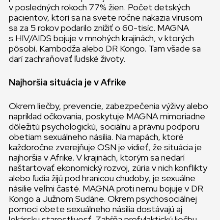
v posledných rokoch 77% žien. Počet detských
pacientov, ktorí sa na svete ročne nakazia vírusom
sa za 5 rokov podarilo znížiť o 60-tisíc. MAGNA
s HIV/AIDS bojuje v mnohých krajinách, v ktorých
pôsobí. Kambodža alebo DR Kongo. Tam všade sa
darí zachraňovať ľudské životy.
Najhoršia situácia je v Afrike
Okrem liečby, prevencie, zabezpečenia výživy alebo
napríklad očkovania, poskytuje MAGNA mimoriadne
dôležitú psychologickú, sociálnu a právnu podporu
obetiam sexuálneho násilia. Na mapách, ktoré
každoročne zverejňuje OSN je vidieť, že situácia je
najhoršia v Afrike. V krajinách, ktorým sa nedarí
naštartovať ekonomický rozvoj, zúria v nich konflikty
alebo ľudia žijú pod hranicou chudoby, je sexuálne
násilie veľmi časté. MAGNA proti nemu bojuje v DR
Kongo a Južnom Sudáne. Okrem psychosociálnej
pomoci obete sexuálneho násilia dostávajú aj
lekársku starostlivosť. Zahŕňa profylaktickú liečbu