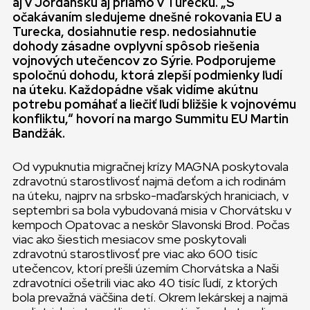
aj v Jordánsku aj priamo v Turecku. „S
očakávaním sledujeme dnešné rokovania EU a
Turecka, dosiahnutie resp. nedosiahnutie
dohody zásadne ovplyvní spôsob riešenia
vojnových utečencov zo Sýrie. Podporujeme
spoločnú dohodu, ktorá zlepší podmienky ľudí
na úteku. Každopádne však vidíme akútnu
potrebu pomáhať a liečiť ľudí bližšie k vojnovému
konfliktu,“ hovorí na margo Summitu EU Martin
Bandžák.
Od vypuknutia migračnej krízy MAGNA poskytovala
zdravotnú starostlivosť najmä deťom a ich rodinám
na úteku, najprv na srbsko-maďarských hraniciach, v
septembri sa bola vybudovaná misia v Chorvátsku v
kempoch Opatovac a neskôr Slavonski Brod. Počas
viac ako šiestich mesiacov sme poskytovali
zdravotnú starostlivosť pre viac ako 600 tisíc
utečencov, ktorí prešli územím Chorvátska a Naši
zdravotníci ošetrili viac ako 40 tisíc ľudí, z ktorých
bola prevažná väčšina detí. Okrem lekárskej a najmä