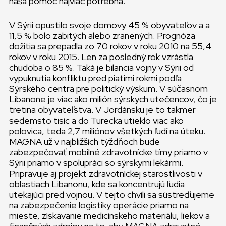
naša pomoc najviac potrebná.
V Sýrii opustilo svoje domovy 45 % obyvateľov a a
11,5 % bolo zabitých alebo zranených. Prognóza
dožitia sa prepadla zo 70 rokov v roku 2010 na 55,4
rokov v roku 2015. Len za posledný rok vzrástla
chudoba o 85 %. Taká je bilancia vojny v Sýrii od
vypuknutia konfliktu pred piatimi rokmi podľa
Sýrského centra pre politický výskum. V súčasnom
Libanone je viac ako milión sýrskych utečencov, čo je
tretina obyvateľstva. V Jordánsku je to takmer
sedemsto tisíc a do Turecka utieklo viac ako
polovica, teda 2,7 miliónov všetkých ľudí na úteku.
MAGNA už v najbližších týždňoch bude
zabezpečovať mobilné zdravotnícke tímy priamo v
Sýrii priamo v spolupráci so sýrskymi lekármi.
Pripravuje aj projekt zdravotníckej starostlivosti v
oblastiach Libanonu, kde sa koncentrujú ľudia
utekajúci pred vojnou. V tejto chvíli sa sústreďujeme
na zabezpečenie logistiky operácie priamo na
mieste, získavanie medicínskeho materiálu, liekov a