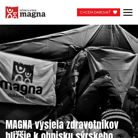
CHCEM DAROVAŤ
CHCEM DAROVAŤ
Domů
MOJA MAGNA
PRACUJTE S NAMI
MAGNA vysiela zdravotníkov
bližšie k ohnisku sýrskeho