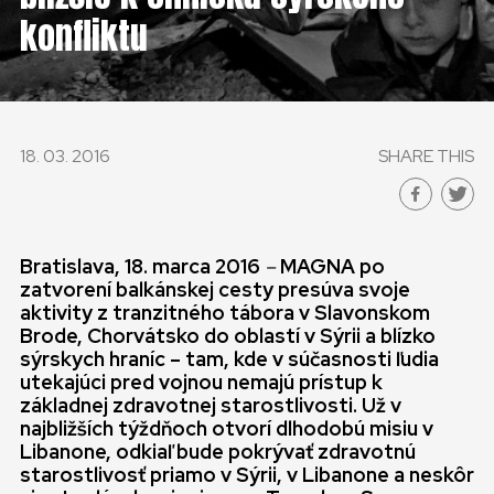
konfliktu
18. 03. 2016
SHARE THIS
Bratislava, 18. marca 2016
–
MAGNA po
zatvorení balkánskej cesty presúva svoje
aktivity z tranzitného tábora v Slavonskom
Brode, Chorvátsko do oblastí v Sýrii a blízko
sýrskych hraníc – tam, kde v súčasnosti ľudia
utekajúci pred vojnou nemajú prístup k
základnej zdravotnej starostlivosti. Už v
najbližších týždňoch otvorí dlhodobú misiu v
Libanone, odkiaľ bude pokrývať zdravotnú
starostlivosť priamo v Sýrii, v Libanone a neskôr