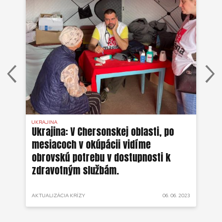
UKRAJINA
UKR
ko
Ukrajina: V Chersonskej oblasti, po
Uk
mesiacoch v okúpácii vidíme
ne
obrovskú potrebu v dostupnosti k
zdravotným službám.
 2022
AKTUALIZÁCIA KRÍZY
06. 06. 2023
AKT