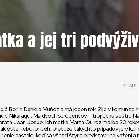
ka a jej tri podvýži
SHARE 
olá Berlin Daniela Muňoz a má jeden rok. Žije v komunite 
u v Nikaragui. Má dvoch súrodencov – trojročnú sestru N
rata Joan Josue. Ich matka Marta Quiroz má iba 20 rokov 
ak ešte nebol príbeh, pretože takýchto prípadov je v ko
enie nastalo, keď sa všetci štyria predstavili na vážení a 