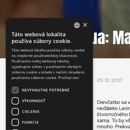
×
Nikaragua: Mat
Táto webová lokalita
ENGLISH
používa súbory cookie.
SLOVAK
Táto webová lokalita používa súbory cookie
na zlepšenie používateľskej skúsenosti.
CZECH
Používaním našej webovej lokality
FRENCH
vyjadrujete súhlas s používaním všetkých
súborov cookie v súlade s našimi zásadami
používania súborov cookie.
Prečítať viac
05. 10. 2007
NEVYHNUTNE POTREBNÉ
VÝKONNOSŤ
Dievčatko sa v
neďaleko León
CIELENIE
štvorročného b
sama. To by vš
FUNKCIE
mnoho. Prekvap