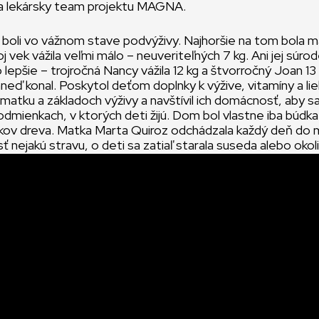
a lekársky team projektu MAGNA.
i boli vo vážnom stave podvýživy. Najhoršie na tom bola ma
j vek vážila veľmi málo – neuveriteľných 7 kg. Ani jej súro
lepšie – trojročná Nancy vážila 12 kg a štvorročný Joan 13
eď konal. Poskytol deťom doplnky k výžive, vitamíny a lie
matku a základoch výživy a navštívil ich domácnosť, aby sa
odmienkach, v ktorých deti žijú. Dom bol vlastne iba búdka
škov dreva. Matka Marta Quiroz odchádzala každý deň do 
ť nejakú stravu, o deti sa zatiaľ starala suseda alebo okoli
jektu Magna začali sledovať tento prípad. Keďže mladá m
žšiu rodinu, ktorá by jej pomáhala, stali sa vlastne jej náhr
dostávajú pravidelnejšiu a vyváženejšiu stravu, postupne n
Quiroz už vie, kto jej pomôže v prípade núdze.
ký, koordinátor projektu Magna Deti v Núdzi v Nikaragui