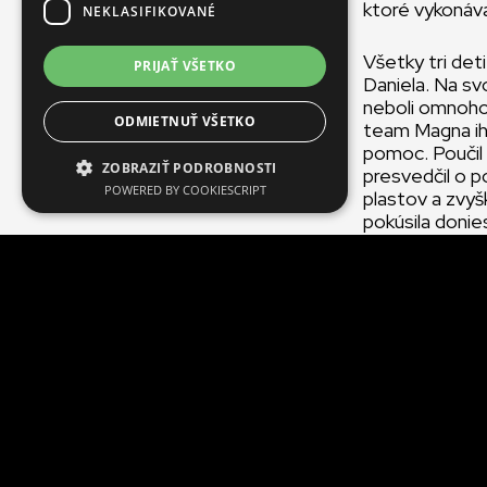
ktoré vykonáv
NEKLASIFIKOVANÉ
Všetky tri det
PRIJAŤ VŠETKO
Daniela. Na svo
neboli omnoho 
ODMIETNUŤ VŠETKO
team Magna ihn
pomoc. Poučil 
ZOBRAZIŤ PODROBNOSTI
presvedčil o p
POWERED BY COOKIESCRIPT
plastov a zvy
pokúsila donies
Pracovníci pro
komunite najbli
Deti už teraz 
váhe. A Marta 
Maroš Púchovs