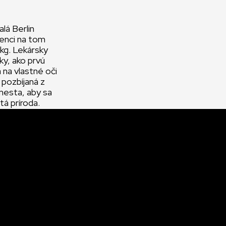
lá Berlin
denci na tom
 kg. Lekársky
ky, ako prvú
 na vlastné oči
 pozbíjaná z
mesta, aby sa
tá príroda.
atka nemá v
adnou rodinou.
aberajú na
.