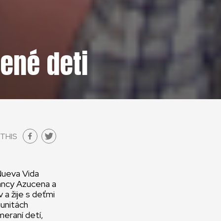
vené deti
THIS
Nueva Vida
ancy Azucena a
a žije s deťmi
munitách
meraní detí,