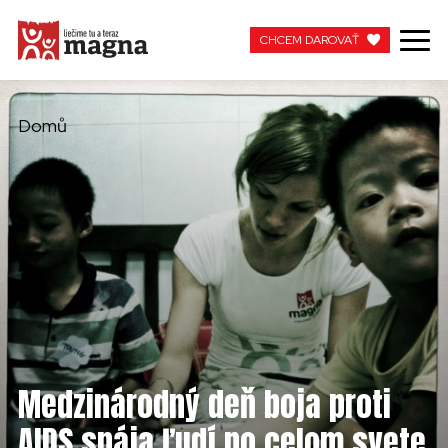
CHCEM DAROVAŤ
CHCEM DAROVAŤ
Domů
MOJA MAGNA
PRACUJTE S NAMI
Medzinárodný deň boja proti
AIDS spája ľudí po celom svete