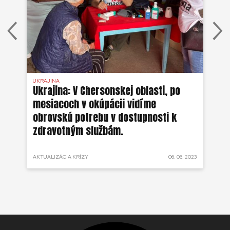
UKRAJINA
UKR
ko
Ukrajina: V Chersonskej oblasti, po
Uk
mesiacoch v okúpácii vidíme
ne
obrovskú potrebu v dostupnosti k
zdravotným službám.
 2022
AKTUALIZÁCIA KRÍZY
06. 06. 2023
AKT