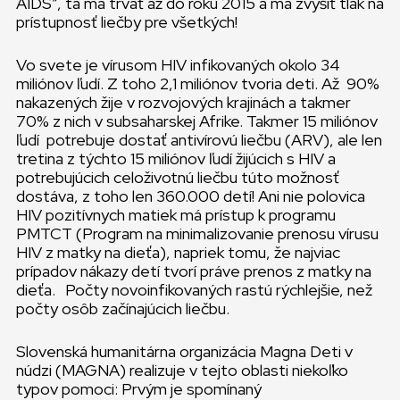
AIDS”, tá má trvať až do roku 2015 a má zvýšiť tlak na
prístupnosť liečby pre všetkých!
Vo svete je vírusom HIV infikovaných okolo 34
miliónov ľudí. Z toho 2,1 miliónov tvoria deti. Až 90%
nakazených žije v rozvojových krajinách a takmer
70% z nich v subsaharskej Afrike. Takmer 15 miliónov
ľudí potrebuje dostať antivírovú liečbu (ARV), ale len
tretina z týchto 15 miliónov ľudí žijúcich s HIV a
potrebujúcich celoživotnú liečbu túto možnosť
dostáva, z toho len 360.000 detí! Ani nie polovica
HIV pozitívnych matiek má prístup k programu
PMTCT (Program na minimalizovanie prenosu vírusu
HIV z matky na dieťa), napriek tomu, že najviac
prípadov nákazy detí tvorí práve prenos z matky na
dieťa. Počty novoinfikovaných rastú rýchlejšie, než
počty osôb začínajúcich liečbu.
Slovenská humanitárna organizácia Magna Deti v
núdzi (MAGNA) realizuje v tejto oblasti niekoľko
typov pomoci: Prvým je spomínaný