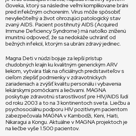
človeka, ktorý sa následne veľmi komplikovane bráni
pred infekčným ochorením. Vírus môže spôsobiť
nevyliečiteľný a život ohrozujúci patologický stav
zvaný AIDS. Pacient postihnutý AIDS (Acquired
Immune Deficiency Syndrome) má natoľko zníženú
imunitnú odpoveď, že sa nedokáže uchrániť od
bežných infekcií, ktorým sa ubráni zdravý jedinec.
Magna Deti v núdzi bojuje za lepší prístup
chudobných krajín ku kvalitným generickým ARV
liekom, vytvára tlak na oficiálnych predstaviteľov s
cieľom zlepšiť podmienky v zdravotníckych
zariadeniach a zvýšiť kvalitu personálu i vybavenia
lekárskymi pomôckami a liečivami. MAGNA
poskytuje zdravotnú starostlivosť pre HIV/AIDS ľudí
od roku 2003 a to na 3 kontinentoch sveta. Liečbu a
psychosociálnu podporu HIV pozitívnym pacientom
zabezpečovala MAGNA v Kambodži, Keni, Haiti,
Nikaragui a Kongu. Aktuálne v MAGNA projektoch je
na liečbe vyše 1.500 pacientov.