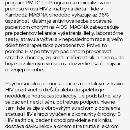
program PMTCT – Program na minimalizovanie
prenosu vírusu HIV z matky na dieťa – kde v
Kambodži MAGNA dlhodobo vykazuje až 96%
úspešnosť, ďalším je antivírová liečba podávaná
pacientom chorým na AIDS. MAGNA zabezpečuje
pre pacientov lekárske vyšetrenia, lieky, laboratórne
testy, stravu a výživu a v neposlednom rade aj veľmi
dôležitéterapeutické poradenstvo. Práve to
pomáha HIV pozitívnym pacientom prekonávať
strach z choroby, zo smrti, načerpať silu a energiu do
boja so zákerným vírusom a dozvedieť sa čo najviac
o svojej chorobe.
Psychosociálna pomoc a práca s mentálnym zdravím
HIV pozitívneho dieťaťa alebo dospelého je
neoddeliteľnou súčasťou liečby. Je podstatné, aby
sa pacient necítil sám, potrebuje podporu hlavne
tam, kde sa žije s obrovským strachom z odhalenia
statusu HIV a hrozí vylúčenie z komunity či rodiny. S
HIV sa žiť dá, pacient chodí pravidelne na kliniku,
dostáva dávku liekov a okrem stretnutia s lekárom