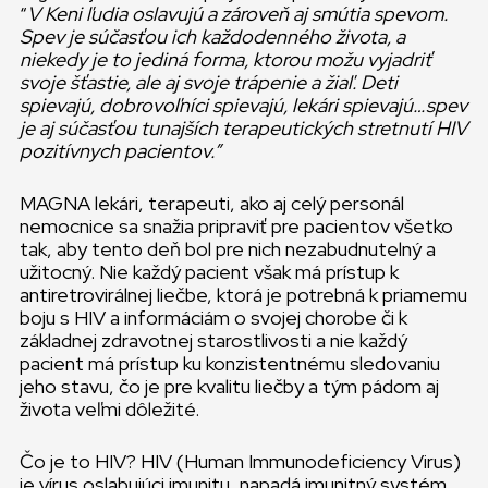
“
V Keni ľudia oslavujú a zároveň aj smútia spevom.
Spev je súčasťou ich každodenného života, a
niekedy je to jediná forma, ktorou možu vyjadriť
svoje šťastie, ale aj svoje trápenie a žiaľ. Deti
spievajú, dobrovoľníci spievajú, lekári spievajú…spev
je aj súčasťou tunajších terapeutických stretnutí HIV
pozitívnych pacientov.”
MAGNA lekári, terapeuti, ako aj celý personál
nemocnice sa snažia pripraviť pre pacientov všetko
tak, aby tento deň bol pre nich nezabudnutelný a
užitocný. Nie každý pacient však má prístup k
antiretrovirálnej liečbe, ktorá je potrebná k priamemu
boju s HIV a informáciám o svojej chorobe či k
základnej zdravotnej starostlivosti a nie každý
pacient má prístup ku konzistentnému sledovaniu
jeho stavu, čo je pre kvalitu liečby a tým pádom aj
života veľmi dôležité.
Čo je to HIV? HIV (Human Immunodeficiency Virus)
je vírus oslabujúci imunitu, napadá imunitný systém