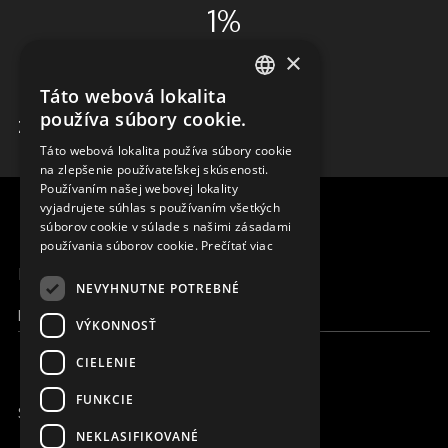
1%
×
ADMINISTRÁCIA
Táto webová lokalita
ENGLISH
používa súbory cookie.
ZISTIŤ VIAC
SLOVAK
Táto webová lokalita používa súbory cookie
na zlepšenie používateľskej skúsenosti.
CZECH
Používaním našej webovej lokality
FRENCH
vyjadrujete súhlas s používaním všetkých
súborov cookie v súlade s našimi zásadami
používania súborov cookie.
Prečítať viac
MENU
NEVYHNUTNE POTREBNÉ
Moja Magna
VÝKONNOSŤ
CIELENIE
FUNKCIE
SME ONLINE
NEKLASIFIKOVANÉ