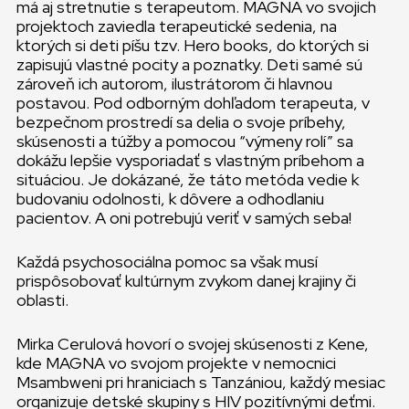
má aj stretnutie s terapeutom. MAGNA vo svojich
projektoch zaviedla terapeutické sedenia, na
ktorých si deti píšu tzv. Hero books, do ktorých si
zapisujú vlastné pocity a poznatky. Deti samé sú
zároveň ich autorom, ilustrátorom či hlavnou
postavou. Pod odborným dohľadom terapeuta, v
bezpečnom prostredí sa delia o svoje príbehy,
skúsenosti a túžby a pomocou “výmeny rolí” sa
dokážu lepšie vysporiadať s vlastným príbehom a
situáciou. Je dokázané, že táto metóda vedie k
budovaniu odolnosti, k dôvere a odhodlaniu
pacientov. A oni potrebujú veriť v samých seba!
Každá psychosociálna pomoc sa však musí
prispôsobovať kultúrnym zvykom danej krajiny či
oblasti.
Mirka Cerulová hovorí o svojej skúsenosti z Kene,
kde MAGNA vo svojom projekte v nemocnici
Msambweni pri hraniciach s Tanzániou, každý mesiac
organizuje detské skupiny s HIV pozitívnými deťmi.