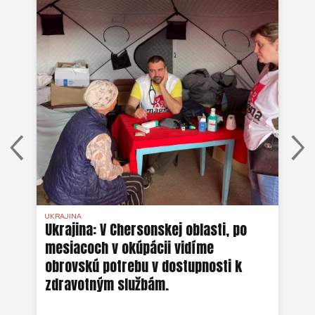
UKRAJINA
UKR
ko
Ukrajina: V Chersonskej oblasti, po
Uk
mesiacoch v okúpácii vidíme
ne
obrovskú potrebu v dostupnosti k
zdravotným službám.