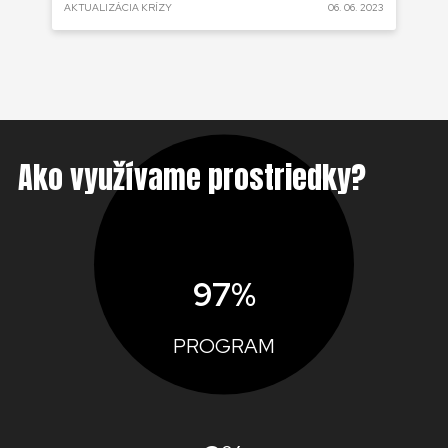
 2022
AKTUALIZÁCIA KRÍZY
06. 06. 2023
AKT
Ako využívame prostriedky?
97%
PROGRAM