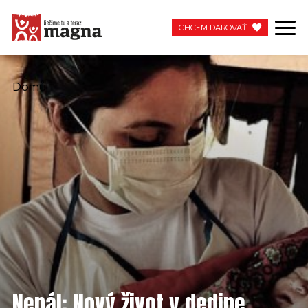
CHCEM DAROVAŤ
CHCEM DAROVAŤ
Domů
MOJA MAGNA
PRACUJTE S NAMI
Nepál: Nový život v dedine