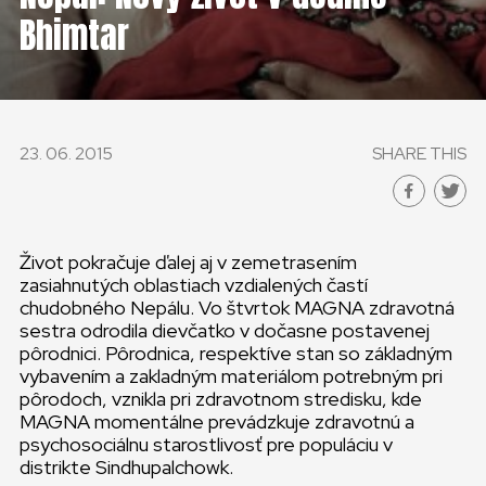
Bhimtar
23. 06. 2015
SHARE THIS
Život pokračuje ďalej aj v zemetrasením
zasiahnutých oblastiach vzdialených častí
chudobného Nepálu. Vo štvrtok MAGNA zdravotná
sestra odrodila dievčatko v dočasne postavenej
pôrodnici. Pôrodnica, respektíve stan so základným
vybavením a zakladným materiálom potrebným pri
pôrodoch, vznikla pri zdravotnom stredisku, kde
MAGNA momentálne prevádzkuje zdravotnú a
psychosociálnu starostlivosť pre populáciu v
distrikte Sindhupalchowk.