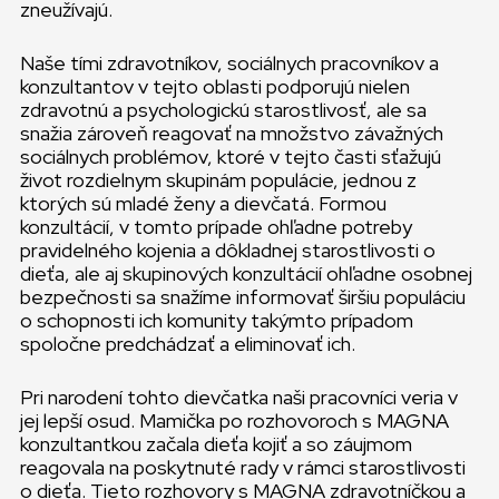
zneužívajú.
Naše tími zdravotníkov, sociálnych pracovníkov a
konzultantov v tejto oblasti podporujú nielen
zdravotnú a psychologickú starostlivosť, ale sa
snažia zároveň reagovať na množstvo závažných
sociálnych problémov, ktoré v tejto časti sťažujú
život rozdielnym skupinám populácie, jednou z
ktorých sú mladé ženy a dievčatá. Formou
konzultácií, v tomto prípade ohľadne potreby
pravidelného kojenia a dôkladnej starostlivosti o
dieťa, ale aj skupinových konzultácií ohľadne osobnej
bezpečnosti sa snažíme informovať širšiu populáciu
o schopnosti ich komunity takýmto prípadom
spoločne predchádzať a eliminovať ich.
Pri narodení tohto dievčatka naši pracovníci veria v
jej lepší osud. Mamička po rozhovoroch s MAGNA
konzultantkou začala dieťa kojiť a so záujmom
reagovala na poskytnuté rady v rámci starostlivosti
o dieťa. Tieto rozhovory s MAGNA zdravotníčkou a