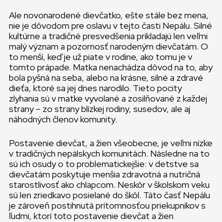
Ale novonarodené dievčatko, ešte stále bez mena,
nie je dôvodom pre oslavu v tejto časti Nepálu. Silné
kultúrne a tradičné presvedšenia prikladajú len veľmi
malý význam a pozornosť narodeným dievčatám. O
to menší, keď je už piate v rodine, ako tomu je v
tomto prápade. Matka nenachádza dôvod na to, aby
bola pyšná na seba, alebo na krásne, silné a zdravé
dieťa, ktoré sa jej dnes narodilo. Tieto pocity
zlyhania sú v matke vyvolané a zosilňované z každej
strany – zo strany blízkej rodiny, susedov, ale aj
náhodných členov komunity.
Postavenie dievčat, a žien všeobecne, je veľmi nízke
v tradičných nepálskych komunitách. Následne na to
sú ich osudy o to problematickejšie: v detstve sa
dievčatám poskytuje menšia zdravotná a nutričná
starostlivosť ako chlapcom. Neskôr v školskom veku
sú len zriedkavo posielané do škôl. Táto časť Nepálu
je zároveň postihnutá prítomnosťou priekupníkov s
ľudmi, ktorí toto postavenie dievčat a žien