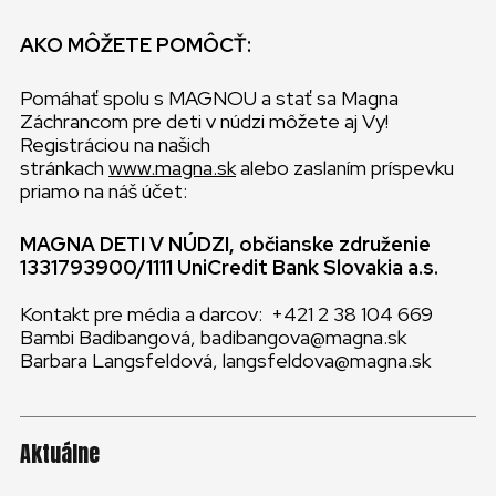
AKO MÔŽETE POMÔCŤ:
Pomáhať spolu s MAGNOU a stať sa Magna
Záchrancom pre deti v núdzi môžete aj Vy!
Registráciou na našich
stránkach
www.magna.sk
alebo zaslaním príspevku
priamo na náš účet:
MAGNA DETI V NÚDZI, občianske združenie
1331793900/1111 UniCredit Bank Slovakia a.s.
Kontakt pre média a darcov: +421 2 38 104 669
Bambi Badibangová, badibangova@magna.sk
Barbara Langsfeldová, langsfeldova@magna.sk
Aktuálne