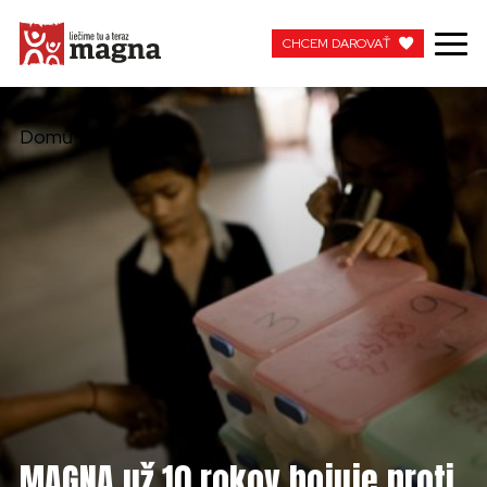
CHCEM DAROVAŤ
CHCEM DAROVAŤ
Domů
MOJA MAGNA
PRACUJTE S NAMI
MAGNA už 10 rokov bojuje proti