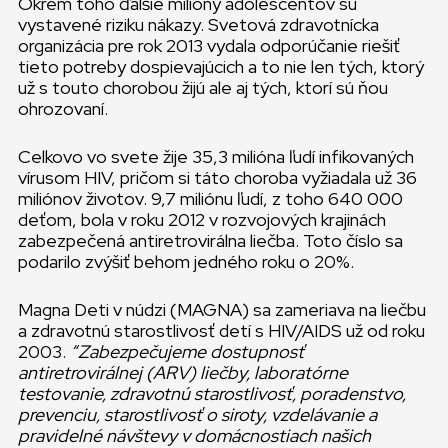
Okrem toho ďalšie milióny adolescentov sú
vystavené riziku nákazy. Svetová zdravotnícka
organizácia pre rok 2013 vydala odporúčanie riešiť
tieto potreby dospievajúcich a to nie len tých, ktorý
už s touto chorobou žijú ale aj tých, ktorí sú ňou
ohrozovaní.
Celkovo vo svete žije 35,3 milióna ľudí infikovaných
vírusom HIV, pričom si táto choroba vyžiadala už 36
miliónov životov. 9,7 miliónu ľudí, z toho 640 000
deťom, bola v roku 2012 v rozvojových krajinách
zabezpečená antiretrovirálna liečba. Toto číslo sa
podarilo zvýšiť behom jedného roku o 20%.
Magna Deti v núdzi (MAGNA) sa zameriava na liečbu
a zdravotnú starostlivosť detí s HIV/AIDS už od roku
2003.
“Zabezpečujeme dostupnosť
antiretrovirálnej (ARV) liečby, laboratórne
testovanie, zdravotnú starostlivosť, poradenstvo,
prevenciu, starostlivosť o siroty, vzdelávanie a
pravidelné návštevy v domácnostiach našich