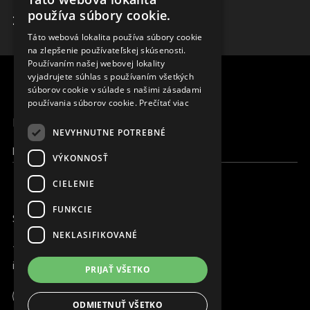
ENGLISH
používa súbory cookie.
ZISTIŤ VIAC
SLOVAK
Táto webová lokalita používa súbory cookie
na zlepšenie používateľskej skúsenosti.
CZECH
Používaním našej webovej lokality
FRENCH
vyjadrujete súhlas s používaním všetkých
súborov cookie v súlade s našimi zásadami
používania súborov cookie.
Prečítať viac
MENU
NEVYHNUTNE POTREBNÉ
Moja Magna
VÝKONNOSŤ
CIELENIE
FUNKCIE
SME ONLINE
NEKLASIFIKOVANÉ
+421 917 827 827
info@magna.org
PRIJAŤ VŠETKO
ODMIETNUŤ VŠETKO