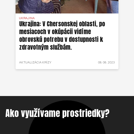
UKRAJINA
UKR
ko
Ukrajina: V Chersonskej oblasti, po
Uk
mesiacoch v okúpácii vidíme
ne
obrovskú potrebu v dostupnosti k
zdravotným službám.
 2022
AKTUALIZÁCIA KRÍZY
06. 06. 2023
AKT
Ako využívame prostriedky?