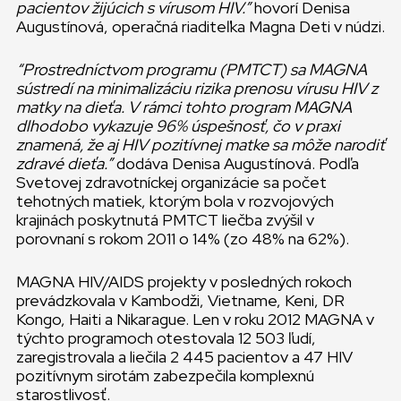
pacientov žijúcich s vírusom HIV.”
hovorí Denisa
Augustínová, operačná riaditeľka Magna Deti v núdzi.
“Prostredníctvom programu (PMTCT) sa MAGNA
sústredí na minimalizáciu rizika prenosu vírusu HIV z
matky na dieťa. V rámci tohto program MAGNA
dlhodobo vykazuje 96% úspešnosť, čo v praxi
znamená, že aj HIV pozitívnej matke sa môže narodiť
zdravé dieťa.”
dodáva Denisa Augustínová. Podľa
Svetovej zdravotníckej organizácie sa počet
tehotných matiek, ktorým bola v rozvojových
krajinách poskytnutá PMTCT liečba zvýšil v
porovnaní s rokom 2011 o 14% (zo 48% na 62%).
MAGNA HIV/AIDS projekty v posledných rokoch
prevádzkovala v Kambodži, Vietname, Keni, DR
Kongo, Haiti a Nikarague. Len v roku 2012 MAGNA v
týchto programoch otestovala 12 503 ľudí,
zaregistrovala a liečila 2 445 pacientov a 47 HIV
pozitívnym sirotám zabezpečila komplexnú
starostlivosť.