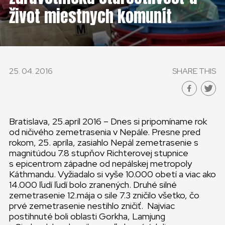
život miestnych komunít
25. 04. 2016
SHARE THIS
Bratislava, 25.apríl 2016 – Dnes si pripomíname rok
od ničivého zemetrasenia v Nepále. Presne pred
rokom, 25. apríla, zasiahlo Nepál zemetrasenie s
magnitúdou 7.8 stupňov Richterovej stupnice
s epicentrom západne od nepálskej metropoly
Káthmandu. Vyžiadalo si vyše 10.000 obetí a viac ako
14.000 ľudí ľudí bolo zranených. Druhé silné
zemetrasenie 12.mája o sile 7.3 zničilo všetko, čo
prvé zemetrasenie nestihlo zničiť. Najviac
postihnuté boli oblasti Gorkha, Lamjung