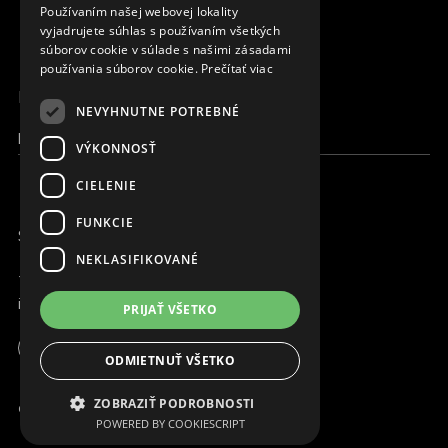
Používaním našej webovej lokality
FRENCH
vyjadrujete súhlas s používaním všetkých
súborov cookie v súlade s našimi zásadami
používania súborov cookie.
Prečítať viac
MENU
NEVYHNUTNE POTREBNÉ
Moja Magna
VÝKONNOSŤ
CIELENIE
FUNKCIE
SME ONLINE
NEKLASIFIKOVANÉ
+421 917 827 827
info@magna.org
PRIJAŤ VŠETKO
ODMIETNUŤ VŠETKO
Moja Magna
ZOBRAZIŤ PODROBNOSTI
© Copyright MAGNA. 2001-2022 2001 - 2026
POWERED BY COOKIESCRIPT
Pracujte s nami