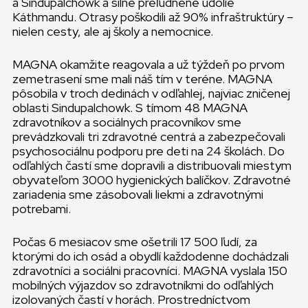
a Sindupalchowk a silne preľudnené údolie
Káthmandu. Otrasy poškodili až 90% infraštruktúry –
nielen cesty, ale aj školy a nemocnice.
MAGNA okamžite reagovala a už týždeň po prvom
zemetrasení sme mali náš tím v teréne. MAGNA
pôsobila v troch dedinách v odľahlej, najviac zničenej
oblasti Sindupalchowk. S tímom 48 MAGNA
zdravotníkov a sociálnych pracovníkov sme
prevádzkovali tri zdravotné centrá a zabezpečovali
psychosociálnu podporu pre deti na 24 školách. Do
odľahlých častí sme dopravili a distribuovali miestym
obyvateľom 3000 hygienických balíčkov. Zdravotné
zariadenia sme zásobovali liekmi a zdravotnými
potrebami.
Počas 6 mesiacov sme ošetrili 17 500 ľudí, za
ktorými do ich osád a obydlí každodenne dochádzali
zdravotníci a sociálni pracovníci. MAGNA vyslala 150
mobilných výjazdov so zdravotníkmi do odľahlých
izolovaných častí v horách. Prostredníctvom