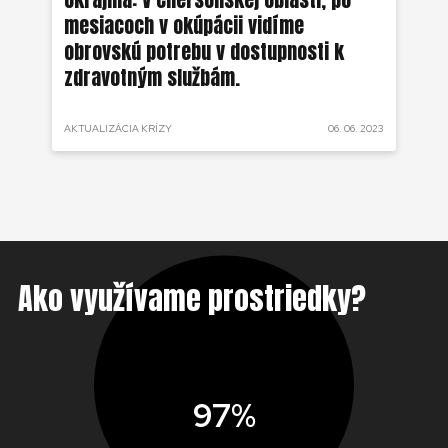
mesiacoch v okúpácii vidíme
ne
obrovskú potrebu v dostupnosti k
zdravotným službám.
 2022
AKTUALIZÁCIA KRÍZY
06. 06. 2023
AKT
Ako využívame prostriedky?
97%