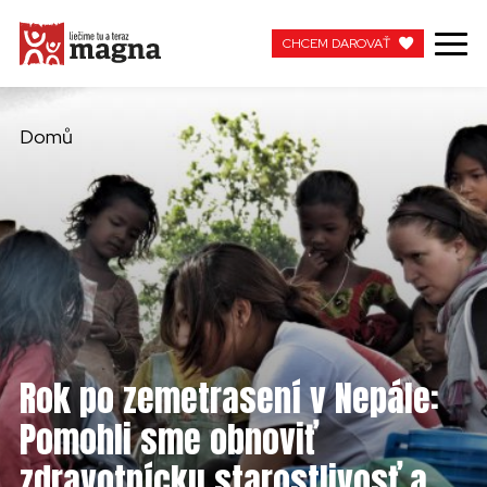
CHCEM DAROVAŤ
CHCEM DAROVAŤ
Domů
MOJA MAGNA
PRACUJTE S NAMI
Rok po zemetrasení v Nepále:
Pomohli sme obnoviť
zdravotnícku starostlivosť a