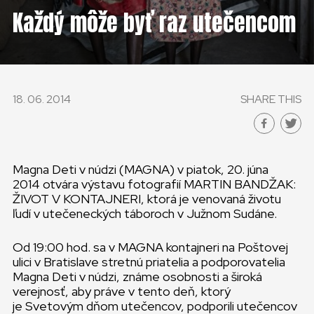
Každý môže byť raz utečencom
18. 06. 2014
SHARE THIS
Magna Deti v núdzi (MAGNA) v piatok, 20. júna
2014 otvára výstavu fotografií MARTIN BANDŽAK:
ŽIVOT V KONTAJNERI, ktorá je venovaná životu
ľudí v utečeneckých táboroch v Južnom Sudáne.
Od 19:00 hod. sa v MAGNA kontajneri na Poštovej
ulici v Bratislave stretnú priatelia a podporovatelia
Magna Deti v núdzi, známe osobnosti a široká
verejnosť, aby práve v tento deň, ktorý
je Svetovým dňom utečencov, podporili utečencov