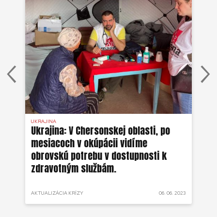
UKRAJINA
UKR
ko
Ukrajina: V Chersonskej oblasti, po
Uk
mesiacoch v okúpácii vidíme
ne
obrovskú potrebu v dostupnosti k
zdravotným službám.
 2022
AKTUALIZÁCIA KRÍZY
06. 06. 2023
AKT