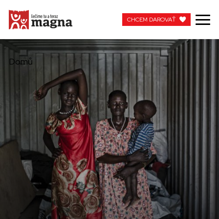
CHCEM DAROVAŤ
CHCEM DAROVAŤ
Domů
MOJA MAGNA
PRACUJTE S NAMI