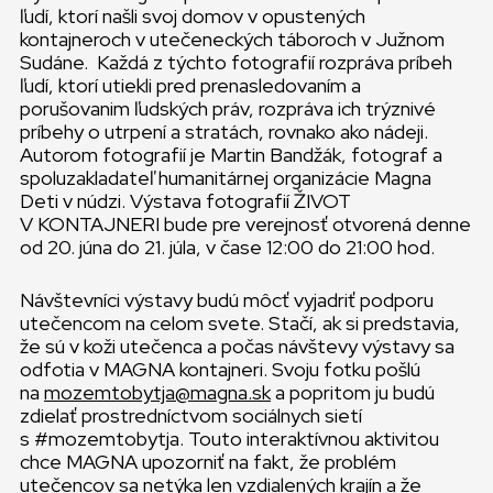
ľudí, ktorí našli svoj domov v opustených
kontajneroch v utečeneckých táboroch v Južnom
Sudáne. Každá z týchto fotografií rozpráva príbeh
ľudí, ktorí utiekli pred prenasledovaním a
porušovanim ľudských práv, rozpráva ich trýznivé
príbehy o utrpení a stratách, rovnako ako nádeji.
Autorom fotografií je Martin Bandžák, fotograf a
spoluzakladateľ humanitárnej organizácie Magna
Deti v núdzi. Výstava fotografií ŽIVOT
V KONTAJNERI bude pre verejnosť otvorená denne
od 20. júna do 21. júla, v čase 12:00 do 21:00 hod.
Návštevníci výstavy budú môcť vyjadriť podporu
utečencom na celom svete. Stačí, ak si predstavia,
že sú v koži utečenca a počas návštevy výstavy sa
odfotia v MAGNA kontajneri. Svoju fotku pošlú
na
mozemtobytja@magna.sk
a popritom ju budú
zdielať prostredníctvom sociálnych sietí
s #mozemtobytja. Touto interaktívnou aktivitou
chce MAGNA upozorniť na fakt, že problém
utečencov sa netýka len vzdialených krajín a že