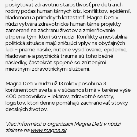
poskytovať zdravotnú starostlivosť pre deti a ich
rodiny počas humanitárnych kríz, konfliktov, epidémií,
hladomoru a prírodnych katastrof. Magna Deti v
núdzi vytvára zdravotnícke humanitárne projekty
zamerané na záchranu životov a zmierňovanie
utrpenia tým, ktorí sú v núdzi. Konflikty a nestabilná
politická situácia majú zničujúci vplyv na obyčajných
ľudí – priame násilie, nútené vysídľovanie, epidémie,
hladovanie a psychická trauma sú toho bežné
následky, častokrát spojené so zrútenými
miestnymi zdravotníckymi službami.
Magna Deti v núdzi už 13 rokov pôsobí na 3
kontinentoch sveta a v súčasnosti má v teréne vyše
400 pracovníkov – lekárov, zdravotné sestry,
logistov, ktorí denne pomáhajú zachraňovať stovky
detských životov.
Viac informácií o organizácii Magna Deti v núdzi
získate na
www.magna.sk