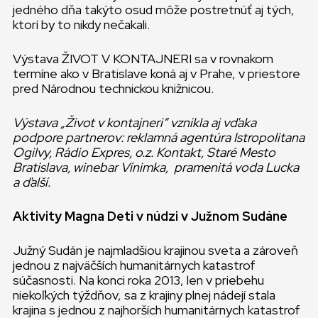
jedného dňa takýto osud môže postretnúť aj tých,
ktorí by to nikdy nečakali.
Výstava ŽIVOT V KONTAJNERI sa v rovnakom
termíne ako v Bratislave koná aj v Prahe, v priestore
pred Národnou technickou knižnicou.
Výstava „Život v kontajneri“ vznikla aj vďaka
podpore partnerov: reklamná agentúra Istropolitana
Ogilvy, Rádio Expres, o.z. Kontakt, Staré Mesto
Bratislava, winebar Vínimka, pramenitá voda Lucka
a ďalší.
Aktivity Magna Deti v núdzi v Južnom Sudáne
Južný Sudán je najmladšiou krajinou sveta a zároveň
jednou z najväčších humanitárnych katastrof
súčasnosti. Na konci roka 2013, len v priebehu
niekoľkých týždňov, sa z krajiny plnej nádejí stala
krajina s jednou z najhorších humanitárnych katastrof