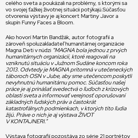
celého sveta a poukázali na problémy, s ktorými sa
vo svojej ťažkej životnej situácii potýkajú.Súčasťou
otvorenia výstavy je aj koncert Martiny Javor a
skupín Funny Faces a Bloom.
Ako hovorí Martin Bandžák, autor fotografií a
zároveň spoluzakladateľ humanitárnej organizácie
Magna Deti v núdzi
“MAGNA bola jednou z prvých
humanitárnych organizácií, ktoré reagovali na
vzniknutú situáciu v Južnom Sudáne koncom roka
2013. Odvtedy je MAGNA prítomná v utečeneckých
táboroch OSN v Jube, aby sme utečencom poskytli
nevyhnutnú humanitárnu pomoc. Súčasťou našej
práce je aj prinášať svedectvá o ľuďoch z krízových
oblastí sveta a informovať verejnosť o
porušovaní
základných ľudských práv
a častokrát
katastrofálnych podmienkach, v ktorých títo ľudia
žijú. Práve o nich je aj výstava ŽIVOT
V KONTAJNERI.”
Výstava fotografií pozostáva zo série 21 portrétov