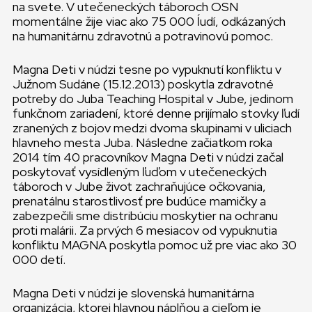
na svete. V utečeneckých táboroch OSN
momentálne žije viac ako 75 000 ĺudí, odkázaných
na humanitárnu zdravotnú a potravinovú pomoc.
Magna Deti v núdzi tesne po vypuknutí konfliktu v
Južnom Sudáne (15.12.2013) poskytla zdravotné
potreby do Juba Teaching Hospital v Jube, jedinom
funkčnom zariadení, ktoré denne prijímalo stovky ľudí
zranených z bojov medzi dvoma skupinami v uliciach
hlavneho mesta Juba. Následne začiatkom roka
2014 tím 40 pracovníkov Magna Deti v núdzi začal
poskytovať vysídleným ľuďom v utečeneckých
táboroch v Jube život zachraňujúce očkovania,
prenatálnu starostlivosť pre budúce mamičky a
zabezpečili sme distribúciu moskytier na ochranu
proti malárii. Za prvých 6 mesiacov od vypuknutia
konfliktu MAGNA poskytla pomoc už pre viac ako 30
000 detí.
Magna Deti v núdzi je slovenská humanitárna
organizácia, ktorej hlavnou náplňou a cieľom je