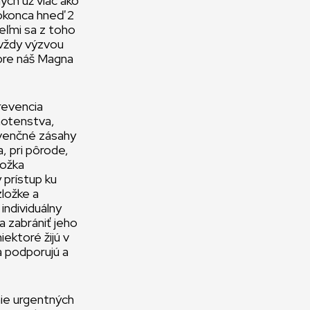
ch už viac ako
 dokonca hneď 2
eľmi sa z toho
 vždy výzvou
 pre náš Magna
revencia
hotenstva,
evenčné zásahy
, pri pôrode,
ložka
 prístup ku
ložke a
ndividuálny
a zabrániť jeho
iektoré žijú v
ia podporujú a
nie urgentných