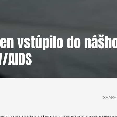
žien vstúpilo do náš
V/AIDS
SHARE 