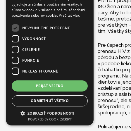
PMTCT program
FRENCH
vyjadrujete súhlas s používaním všetkých
180 žien a nar
súborov cookie v súlade s našimi zásadami
páry. Aby to b
používania súborov cookie.
Prečítať viac
tešíme, pretož
pre všetkých –
NEVYHNUTNE POTREBNÉ
tím. Všetky št
VÝKONNOSŤ
Pre úspech pro
CIELENIE
prenosu HIV z 
pôrodu a bezp
FUNKCIE
v podobe lieko
či bábätku po 
NEKLASIFIKOVANÉ
programu. Na d
klientovi a je
PRIJAŤ VŠETKO
vzdelávaní po
prístup a asis
prenosu“, ale s
ODMIETNUŤ VŠETKO
širšej rodine, 
spolupracujú, 
ZOBRAZIŤ PODROBNOSTI
POWERED BY COOKIESCRIPT
Pokračujeme v 