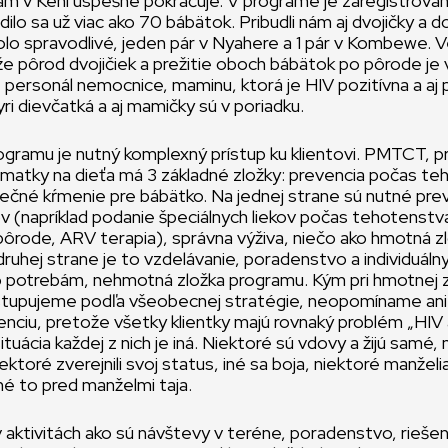
 v Keni úspešne pokračuje. V programe je zaregistrovaný
odilo sa už viac ako 70 bábätok. Pribudli nám aj dvojičky a
olo spravodlivé, jeden pár v Nyahere a 1 pár v Kombewe. V
e pôrod dvojičiek a prežitie oboch bábätok po pôrode je
 personál nemocnice, maminu, ktorá je HIV pozitívna a aj
yri dievčatká a aj mamičky sú v poriadku.
gramu je nutný komplexný prístup ku klientovi. PMTCT, p
matky na dieťa má 3 základné zložky: prevencia počas te
ečné kŕmenie pre bábätko. Na jednej strane sú nutné pr
v (napríklad podanie špeciálnych liekov počas tehotenstva
pôrode, ARV terapia), správna výživa, niečo ako hmotná z
ruhej strane je to vzdelávanie, poradenstvo a individuálny
ho potrebám, nehmotná zložka programu. Kým pri hmotnej z
stupujeme podľa všeobecnej stratégie, neopomíname ani i
tenciu, pretože všetky klientky majú rovnaký problém „HIV 
ituácia každej z nich je iná. Niektoré sú vdovy a žijú samé, n
niektoré zverejnili svoj status, iné sa boja, niektoré manžel
iné to pred manželmi taja.
aktivitách ako sú návštevy v teréne, poradenstvo, rieše