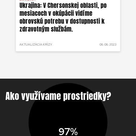
ko
Ukrajina: V Chersonskej oblasti, po
Uk
mesiacoch v okúpácii vidíme
ne
obrovskú potrebu v dostupnosti k
zdravotným službám.
 2022
AKTUALIZÁCIA KRÍZY
06. 06. 2023
AKT
Ako využívame prostriedky?
97%