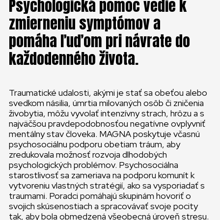
Psychologická pomoc vedie k
zmierneniu symptómov a
pomáha ľuďom pri návrate do
každodenného života.
Traumatické udalosti, akými je stať sa obeťou alebo
svedkom násilia, úmrtia milovaných osôb či zničenia
živobytia, môžu vyvolať intenzívny strach, hrôzu a s
najväčšou pravdepodobnosťou negatívne ovplyvniť
mentálny stav človeka. MAGNA poskytuje včasnú
psychosociálnu podporu obetiam tráum, aby
zredukovala možnosť rozvoja dlhodobých
psychologických problémov. Psychosociálna
starostlivosť sa zameriava na podporu komunít k
vytvoreniu vlastných stratégií, ako sa vysporiadať s
traumami. Poradci pomáhajú skupinám hovoriť o
svojich skúsenostiach a spracovávať svoje pocity
tak, aby bola obmedzená všeobecná úroveň stresu.