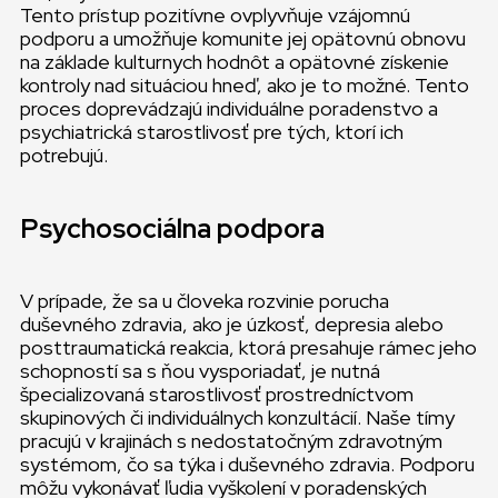
Tento prístup pozitívne ovplyvňuje vzájomnú
podporu a umožňuje komunite jej opätovnú obnovu
na základe kulturnych hodnôt a opätovné získenie
kontroly nad situáciou hneď, ako je to možné. Tento
proces doprevádzajú individuálne poradenstvo a
psychiatrická starostlivosť pre tých, ktorí ich
potrebujú.
Psychosociálna podpora
V prípade, že sa u človeka rozvinie porucha
duševného zdravia, ako je úzkosť, depresia alebo
posttraumatická reakcia, ktorá presahuje rámec jeho
schopností sa s ňou vysporiadať, je nutná
špecializovaná starostlivosť prostredníctvom
skupinových či individuálnych konzultácií. Naše tímy
pracujú v krajinách s nedostatočným zdravotným
systémom, čo sa týka i duševného zdravia. Podporu
môžu vykonávať ľudia vyškolení v poradenských