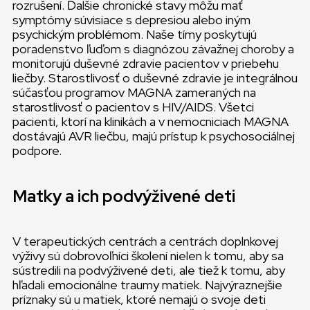
rozrušení. Ďalšie chronické stavy môžu mať
symptómy súvisiace s depresiou alebo iným
psychickým problémom. Naše tímy poskytujú
poradenstvo ľuďom s diagnózou závažnej choroby a
monitorujú duševné zdravie pacientov v priebehu
liečby. Starostlivosť o duševné zdravie je integrálnou
súčasťou programov MAGNA zameraných na
starostlivosť o pacientov s HIV/AIDS. Všetci
pacienti, ktorí na klinikách a v nemocniciach MAGNA
dostávajú AVR liečbu, majú prístup k psychosociálnej
podpore.
Matky a ich podvýživené deti
V terapeutických centrách a centrách doplnkovej
výživy sú dobrovoľníci školení nielen k tomu, aby sa
sústredili na podvýživené deti, ale tiež k tomu, aby
hľadali emocionálne traumy matiek. Najvýraznejšie
príznaky sú u matiek, ktoré nemajú o svoje deti