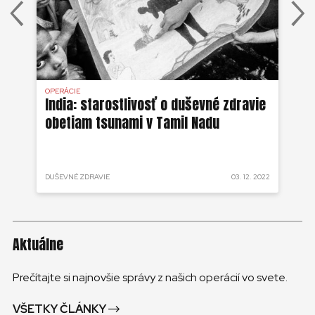
OPERÁCIE
OPE
India: starostlivosť o duševné zdravie
Fi
obetiam tsunami v Tamil Nadu
zd
 2022
DUŠEVNÉ ZDRAVIE
03. 12. 2022
DUŠ
Aktuálne
Prečítajte si najnovšie správy z našich operácií vo svete.
VŠETKY ČLÁNKY