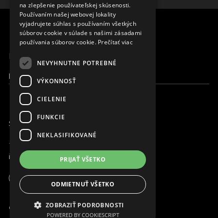
na zlepšenie používateľskej skúsenosti.
CZECH
Používaním našej webovej lokality
FRENCH
vyjadrujete súhlas s používaním všetkých
súborov cookie v súlade s našimi zásadami
používania súborov cookie.
Prečítať viac
MENU
NEVYHNUTNE POTREBNÉ
Moja Magna
VÝKONNOSŤ
CIELENIE
FUNKCIE
SME ONLINE
NEKLASIFIKOVANÉ
+421 917 827 827
info@magna.org
PRIJAŤ VŠETKO
ODMIETNUŤ VŠETKO
Moja Magna
ZOBRAZIŤ PODROBNOSTI
© Copyright MAGNA. 2001-2022 2001 - 2026
POWERED BY COOKIESCRIPT
Pracujte s nami