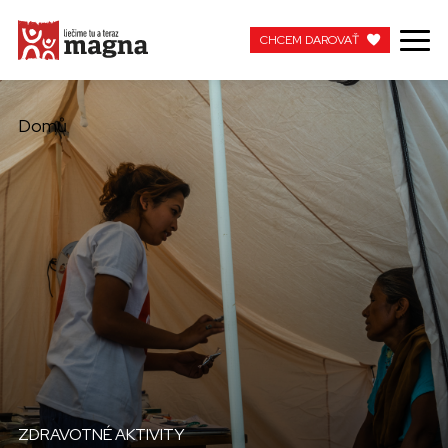
CHCEM DAROVAŤ
CHCEM DAROVAŤ
Domů
MOJA MAGNA
PRACUJTE S NAMI
ZDRAVOTNÉ AKTIVITY