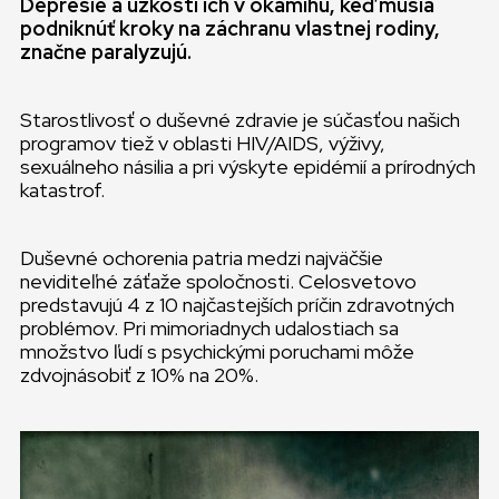
Depresie a úzkosti ich v okamihu, keď musia
podniknúť kroky na záchranu vlastnej rodiny,
značne paralyzujú.
Starostlivosť o duševné zdravie je súčasťou našich
programov tiež v oblasti HIV/AIDS, výživy,
sexuálneho násilia a pri výskyte epidémií a prírodných
katastrof.
Duševné ochorenia patria medzi najväčšie
neviditeľné záťaže spoločnosti. Celosvetovo
predstavujú 4 z 10 najčastejších príčin zdravotných
problémov. Pri mimoriadnych udalostiach sa
množstvo ľudí s psychickými poruchami môže
zdvojnásobiť z 10% na 20%.