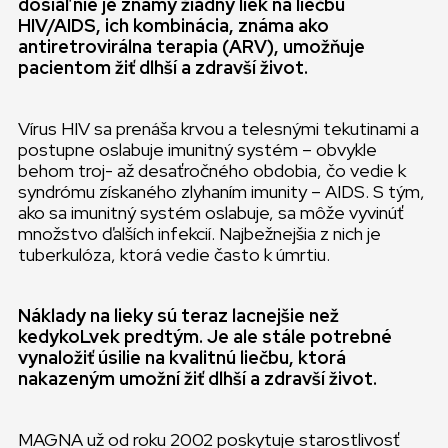
dosiaľ nie je známy žiadny liek na liečbu
HIV/AIDS, ich kombinácia, známa ako
antiretrovirálna terapia (ARV), umožňuje
pacientom žiť dlhší a zdravší život.
Vírus HIV sa prenáša krvou a telesnými tekutinami a
postupne oslabuje imunitný systém – obvykle
behom troj- až desaťročného obdobia, čo vedie k
syndrómu získaného zlyhaním imunity – AIDS. S tým,
ako sa imunitný systém oslabuje, sa môže vyvinúť
množstvo ďalších infekcií. Najbežnejšia z nich je
tuberkulóza, ktorá vedie často k úmrtiu.
Náklady na lieky sú teraz lacnejšie než
kedykoLvek predtým. Je ale stále potrebné
vynaložiť úsilie na kvalitnú liečbu, ktorá
nakazeným umožní žiť dlhší a zdravší život.
MAGNA už od roku 2002 poskytuje starostlivosť