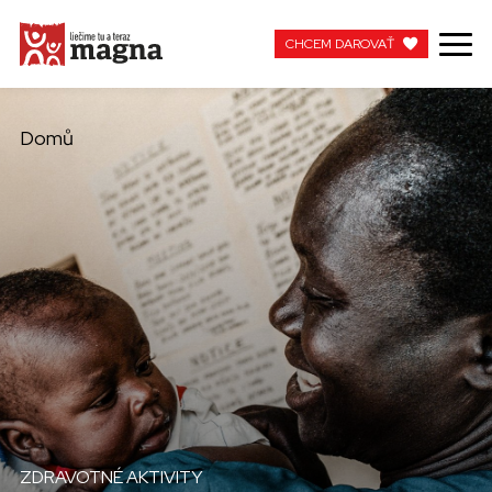
CHCEM DAROVAŤ
CHCEM DAROVAŤ
Domů
MOJA MAGNA
PRACUJTE S NAMI
ZDRAVOTNÉ AKTIVITY