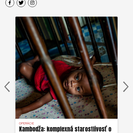
OPERÁCIE
OPE
 s
Kambodža: komplexná starostlivosť o
Ka