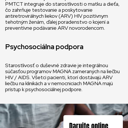
PMTCT integruje do starostlivosti o matku a dieťa,
čo zahrňuje testovanie a poskytovanie
antiretrovirálnych liekov (ARV) HIV pozitívnym
tehotným ženám, ďalej poradenstvo o kojení a
preventívne podávanie ARV novorodencom.
Psychosociálna podpora
Starostlivosť o duševné zdravie je integrálnou
súčasťou programov MAGNA zameraných na liečbu
HIV / AIDS. Všetci pacienti, ktorí dostávajú ARV
liečbu na klinikách a v nemocniciach MAGNA majú
prístup k psychosociálnej podpore.
Darujte online