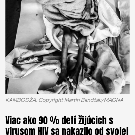
KAMBODŽA. Copyright Martin Bandžák/MAGNA
Viac ako 90 % detí žijúcich s
virusom HIV sa nakazilo od svojej