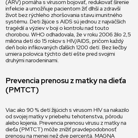
(ARV) pomáha s vírusom bojovať, redukovať šírenie
infekcie a umožňuje pacientom žiť dlhší a zdravší
život bez rýchleho zhoršovania stavu imunitného
systému. Deti žijúce s AIDS sú jednou z najväčších
tragédií a výziev v boji o kontrolu nad touto
chorobou. WHO odhadovala, že v roku 2006 žilo 2,5
milióna detí do 15 rokov s HIV/AIDS, pričom každý
deň bolo infikovaných ďalších 1200 detí. Bez liečby
umiera polovica týchto detí ešte pred svojimi
druhými narodeninami.
Prevencia prenosu z matky na dieťa
(PMTCT)
Viac ako 90 % detí žijúcich s virusom HIV sa nakazilo
od svojej matky v priebehu tehotenstva, pôrodu
alebo kojenia. Prevencia prenosu vírusu z matky na
dieťa (PMTCT) môže znížiť pravdepodobnosť
prenosu na menej než dve percentá. MAGNA