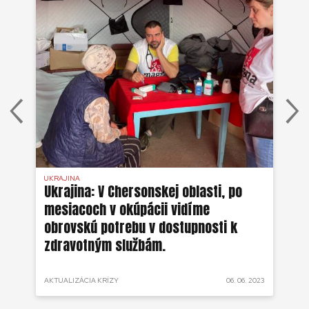
UKRAJINA
UKR
ko
Ukrajina: V Chersonskej oblasti, po
Uk
mesiacoch v okúpácii vidíme
ne
obrovskú potrebu v dostupnosti k
zdravotným službám.
 2022
AKTUALIZÁCIA KRÍZY
06. 06. 2023
AKT