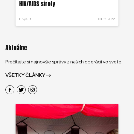
HIV/AIDS siroty
pa
 2022
HIV/AIDS
03. 12. 2022
HIV
Aktuálne
Prečítajte si najnovšie správy z našich operácií vo svete.
VŠETKY ČLÁNKY