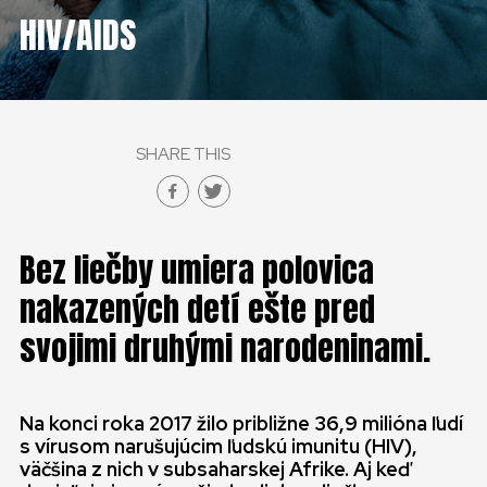
HIV/AIDS
SHARE THIS
Bez liečby umiera polovica
nakazených detí ešte pred
svojimi druhými narodeninami.
Na konci roka 2017 žilo približne 36,9 milióna ľudí
s vírusom narušujúcim ľudskú imunitu (HIV),
väčšina z nich v subsaharskej Afrike. Aj keď