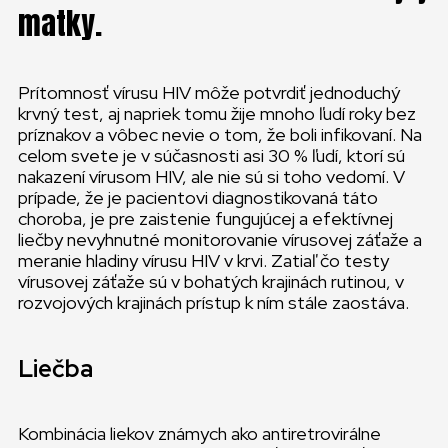
matky.
Prítomnosť vírusu HIV môže potvrdiť jednoduchý
krvný test, aj napriek tomu žije mnoho ľudí roky bez
príznakov a vôbec nevie o tom, že boli infikovaní. Na
celom svete je v súčasnosti asi 30 % ľudí, ktorí sú
nakazení vírusom HIV, ale nie sú si toho vedomí. V
prípade, že je pacientovi diagnostikovaná táto
choroba, je pre zaistenie fungujúcej a efektívnej
liečby nevyhnutné monitorovanie vírusovej záťaže a
meranie hladiny vírusu HIV v krvi. Zatiaľ čo testy
vírusovej záťaže sú v bohatých krajinách rutinou, v
rozvojových krajinách prístup k ním stále zaostáva.
Liečba
Kombinácia liekov známych ako antiretrovirálne