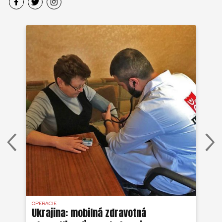
OPERÁCIE
OPE
ého
Ukrajina: mobilná zdravotná
Mj