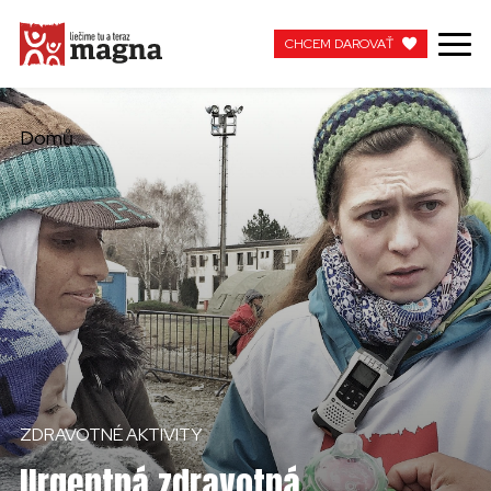
CHCEM DAROVAŤ
CHCEM DAROVAŤ
Domů
MOJA MAGNA
PRACUJTE S NAMI
ZDRAVOTNÉ AKTIVITY
Urgentná zdravotná