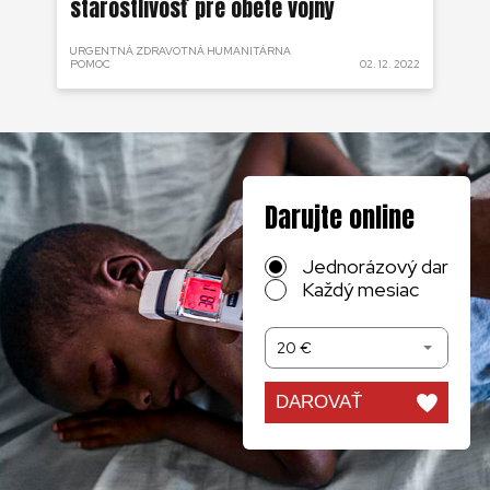
starostlivosť pre obete vojny
cy
URGENTNÁ ZDRAVOTNÁ HUMANITÁRNA
UR
 2022
POMOC
02. 12. 2022
PO
Darujte online
Jednorázový dar
Každý mesiac
20 €
DAROVAŤ