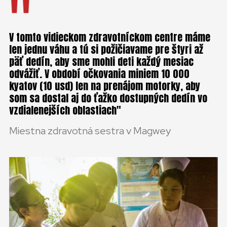
V tomto vidieckom zdravotníckom centre máme
len jednu váhu a tú si požičiavame pre štyri až
päť dedín, aby sme mohli deti každý mesiac
odvážiť. V období očkovania miniem 10 000
kyatov (10 usd) len na prenájom motorky, aby
som sa dostal aj do ťažko dostupných dedín vo
vzdialenejších oblastiach
Miestna zdravotná sestra v Magwey