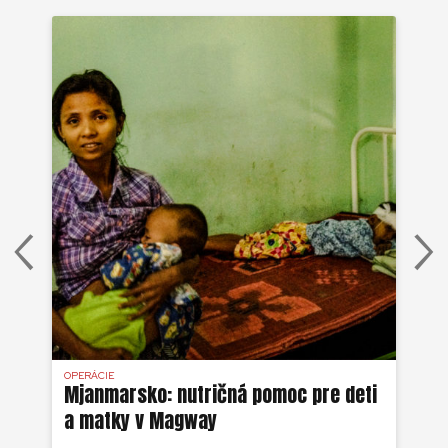
OPERÁCIE
OPE
iam
Mjanmarsko: nutričná pomoc pre deti
Mj
a matky v Magway
cy