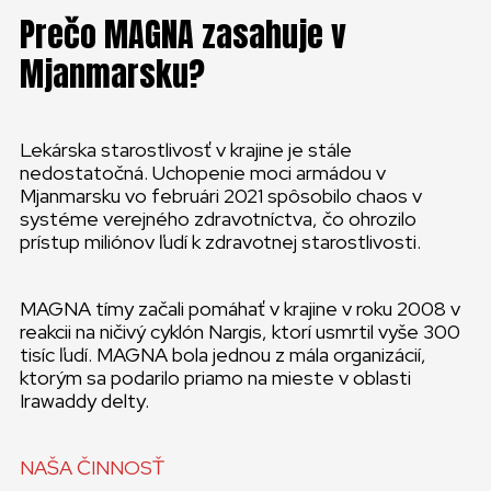
Prečo MAGNA zasahuje v
Mjanmarsku?
Lekárska starostlivosť v krajine je stále
nedostatočná. Uchopenie moci armádou v
Mjanmarsku vo februári 2021 spôsobilo chaos v
systéme verejného zdravotníctva, čo ohrozilo
prístup miliónov ľudí k zdravotnej starostlivosti.
MAGNA tímy začali pomáhať v krajine v roku 2008 v
reakcii na ničivý cyklón Nargis, ktorí usmrtil vyše 300
tisíc ľudí. MAGNA bola jednou z mála organizácií,
ktorým sa podarilo priamo na mieste v oblasti
Irawaddy delty.
NAŠA ČINNOSŤ