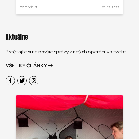
UR
 2022
PODVÝŽIVA
02. 12. 2022
PO
Aktuálne
Prečítajte si najnovšie správy z našich operácií vo svete.
VŠETKY ČLÁNKY