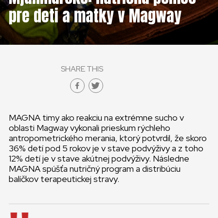
pre deti a matky v Magway
SHARE THIS
MAGNA timy ako reakciu na extrémne sucho v
oblasti Magway vykonali prieskum rýchleho
antropometrického merania, ktorý potvrdil, že skoro
36% detí pod 5 rokov je v stave podvýživy a z toho
12% detí je v stave akútnej podvýživy. Následne
MAGNA spúšťa nutričný program a distribúciu
balíčkov terapeutickej stravy.