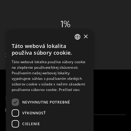
1%
×
ADMINISTRÁCIA
Táto webová lokalita
ENGLISH
používa súbory cookie.
ZISTIŤ VIAC
SLOVAK
Táto webová lokalita používa súbory cookie
na zlepšenie používateľskej skúsenosti.
CZECH
Používaním našej webovej lokality
FRENCH
vyjadrujete súhlas s používaním všetkých
súborov cookie v súlade s našimi zásadami
používania súborov cookie.
Prečítať viac
MENU
NEVYHNUTNE POTREBNÉ
Moja Magna
VÝKONNOSŤ
CIELENIE