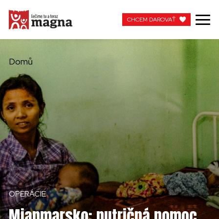
CHCEM DAROVAŤ
CHCEM DAROVAŤ
Domů
MOJA MAGNA
PRACUJTE S NAMI
OPERÁCIE
Mjanmarsko: nutričná pomoc