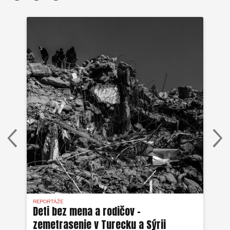
REPORTÁŽE
REP
Deti bez mena a rodičov –
Li
zemetrasenie v Turecku a Sýrii