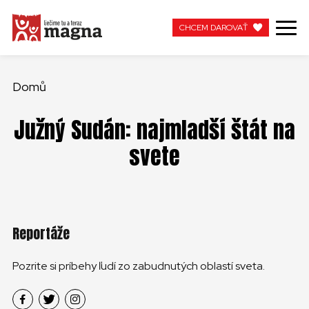
CHCEM DAROVAŤ
CHCEM DAROVAŤ
Domů
Južný Sudán: najmladší štát na
MOJA MAGNA
svete
PRACUJTE S NAMI
Reportáže
Pozrite si príbehy ľudí zo zabudnutých oblastí sveta.