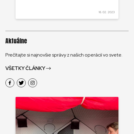
 2022
16. 02. 2023
Aktuálne
Prečítajte si najnovšie správy z našich operácií vo svete.
VŠETKY ČLÁNKY