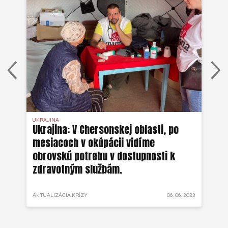
UKRAJINA
UKR
ko
Ukrajina: V Chersonskej oblasti, po
Uk
mesiacoch v okúpácii vidíme
ne
obrovskú potrebu v dostupnosti k
zdravotným službám.
 2022
AKTUALIZÁCIA KRÍZY
06. 06. 2023
AKT