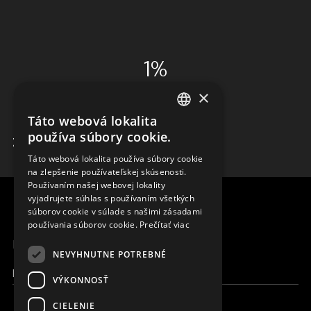
1%
×
ADMINISTRÁCIA
Táto webová lokalita
ENGLISH
používa súbory cookie.
ZISTIŤ VIAC
SLOVAK
Táto webová lokalita používa súbory cookie
na zlepšenie používateľskej skúsenosti.
CZECH
Používaním našej webovej lokality
FRENCH
vyjadrujete súhlas s používaním všetkých
súborov cookie v súlade s našimi zásadami
používania súborov cookie.
Prečítať viac
MENU
NEVYHNUTNE POTREBNÉ
Moja Magna
VÝKONNOSŤ
CIELENIE