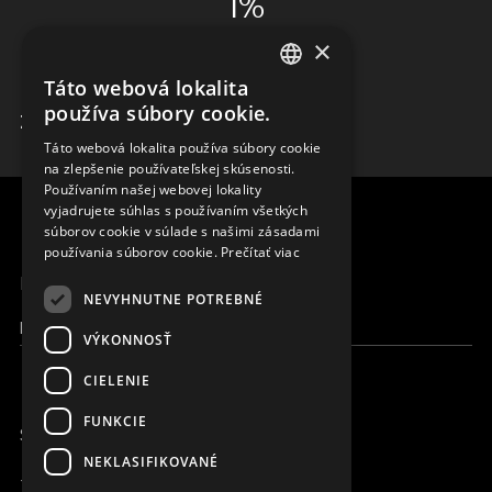
1%
×
ADMINISTRÁCIA
Táto webová lokalita
ENGLISH
používa súbory cookie.
ZISTIŤ VIAC
SLOVAK
Táto webová lokalita používa súbory cookie
na zlepšenie používateľskej skúsenosti.
CZECH
Používaním našej webovej lokality
FRENCH
vyjadrujete súhlas s používaním všetkých
súborov cookie v súlade s našimi zásadami
používania súborov cookie.
Prečítať viac
MENU
NEVYHNUTNE POTREBNÉ
Moja Magna
VÝKONNOSŤ
CIELENIE
FUNKCIE
SME ONLINE
NEKLASIFIKOVANÉ
+421 917 827 827