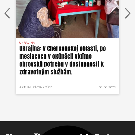
UKRAJINA
UKR
ko
Ukrajina: V Chersonskej oblasti, po
Uk
mesiacoch v okúpácii vidíme
ne
obrovskú potrebu v dostupnosti k
zdravotným službám.
 2022
AKTUALIZÁCIA KRÍZY
06. 06. 2023
AKT