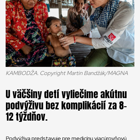
KAMBODŽA. Copyright Martin Bandžák/MAGNA
U väčšiny detí vyliečime akútnu
podvýživu bez komplikácií za 8-
12 týždňov.
Podvýživa predstavuje pre medicínu viacúrovňovú