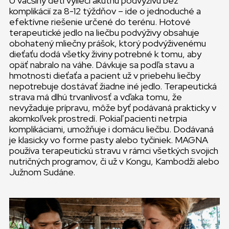
U väčšiny detí vylieči akútnu podvýživu bez
komplikácií za 8-12 týždňov – ide o jednoduché a
efektívne riešenie určené do terénu. Hotové
terapeutické jedlo na liečbu podvýživy obsahuje
obohatený mliečny prášok, ktorý podvýživenému
dieťaťu dodá všetky živiny potrebné k tomu, aby
opäť nabralo na váhe. Dávkuje sa podľa stavu a
hmotnosti dieťaťa a pacient už v priebehu liečby
nepotrebuje dostávať žiadne iné jedlo. Terapeutická
strava má dlhú trvanlivosť a vďaka tomu, že
nevyžaduje prípravu, môže byť podávaná prakticky v
akomkoľvek prostredí. Pokiaľ pacienti netrpia
komplikáciami, umožňuje i domácu liečbu. Dodávaná
je klasicky vo forme pasty alebo tyčiniek. MAGNA
používa terapeutickú stravu v rámci všetkých svojich
nutričných programov, či už v Kongu, Kambodži alebo
Južnom Sudáne.