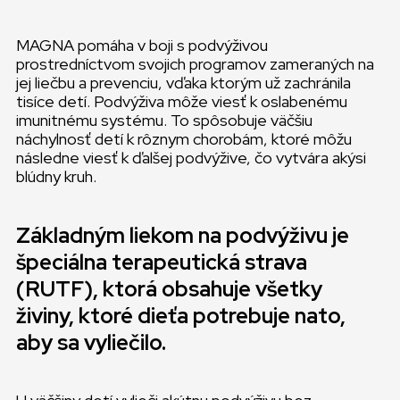
MAGNA pomáha v boji s podvýživou
prostredníctvom svojich programov zameraných na
jej liečbu a prevenciu, vďaka ktorým už zachránila
tisíce detí. Podvýživa môže viesť k oslabenému
imunitnému systému. To spôsobuje väčšiu
náchylnosť detí k rôznym chorobám, ktoré môžu
následne viesť k ďalšej podvýžive, čo vytvára akýsi
blúdny kruh.
Základným liekom na podvýživu je
špeciálna terapeutická strava
(RUTF), ktorá obsahuje všetky
živiny, ktoré dieťa potrebuje nato,
aby sa vyliečilo.