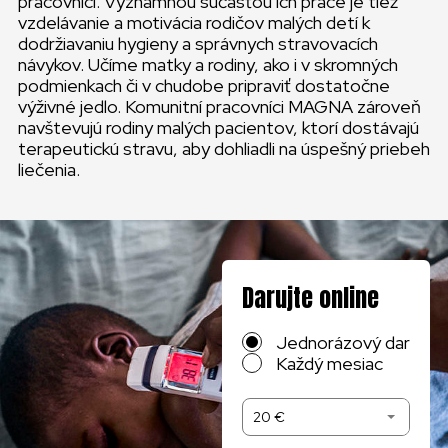
pracovníci. Významnou súčasťou ich práce je tiež
vzdelávanie a motivácia rodičov malých detí k
dodržiavaniu hygieny a správnych stravovacích
návykov. Učíme matky a rodiny, ako i v skromných
podmienkach či v chudobe pripraviť dostatočne
výživné jedlo. Komunitní pracovníci MAGNA zároveň
navštevujú rodiny malých pacientov, ktorí dostávajú
terapeutickú stravu, aby dohliadli na úspešný priebeh
liečenia.
Darujte online
Jednorázový dar
Každý mesiac
20 €