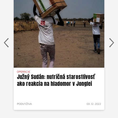
OPERÁCIE
OPE
ien
Južný Sudán: nutričná starostlivosť
Ke
ako reakcia na hladomor v Jonglei
M
 2022
PODVÝŽIVA
03. 12. 2022
POD