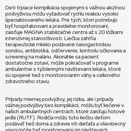
Deti trpiace komplikácia spojenými s vážnou akútnou
podvýživou môžu vyžadovať rýchlu reakciu vysoko
špecializovaného lekára. Pre tých, ktorí potrebujú
byť hospitalizovaní a pravidelne monitorovaní,
zaisťuje MAGNA stabilizačné centrá až s 20 lôžkami
intenzívnej starostlivosti. Liečba zahŕňa
terapeutické mlieko podávané nasogastrickou
sondou, antibiotiká, odčervenie, kontrolu očkovania a
screening na maláriu. Akonáhle sa pacient
dostatočne zotaví, môže pokračovať v programe
ambulantne s týždennými návštevami lekára, ktoré
sú spojené tiež s monitorovaním váhy a celkového
zdravotného stavu.
Prípady miernej podvýživy, jej rizika, ale i prípady
vážnej podvýživy bez komplikácií, môžu byť liečené v
našich ambulantných centrách, ktoré zaisťujú hotové
jedlá (RUTF). Rodičia môžu túto liečbu deťom
podávať tiež doma a zdravie ich dieťaťa a všeobecný
vývoj môže byť monitorovaný pri návštevách