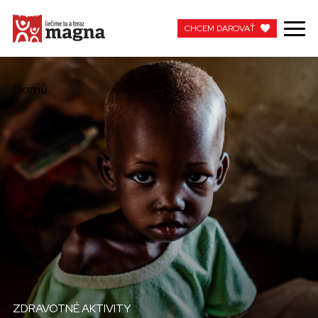
CHCEM DAROVAŤ
CHCEM DAROVAŤ
Domů
MOJA MAGNA
PRACUJTE S NAMI
ZDRAVOTNÉ AKTIVITY