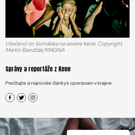
Utečenci zo Somálska na severe Kene. Copyright
Martin Bandžák/MAGNA
Správy a reportáže z Kene
Prečítajte si najnovšie články k operáciam v krajine.