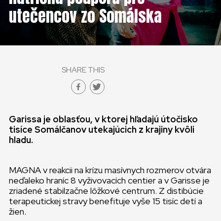
utečencov zo Somálska
SHARE THIS
Garissa je oblasťou, v ktorej hľadajú útočisko
tisíce Somálčanov utekajúcich z krajiny kvôli
hladu.
MAGNA v reakcii na krízu masívnych rozmerov otvára
neďaleko hraníc 8 vyživovacích centier a v Garisse je
zriadené stabilzačne lôžkové centrum. Z distibúcie
terapeutickej stravy benefituje vyše 15 tisíc detí a
žien.