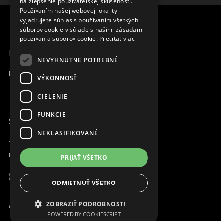
na zlepšenie používateľskej skúsenosti.
CZECH
Používaním našej webovej lokality
FRENCH
vyjadrujete súhlas s používaním všetkých
súborov cookie v súlade s našimi zásadami
používania súborov cookie.
Prečítať viac
MENU
NEVYHNUTNE POTREBNÉ
Moja Magna
VÝKONNOSŤ
CIELENIE
FUNKCIE
SME ONLINE
NEKLASIFIKOVANÉ
+421 917 827 827
info@magna.org
PRIJAŤ VŠETKO
ODMIETNUŤ VŠETKO
Moja Magna
ZOBRAZIŤ PODROBNOSTI
© Copyright MAGNA. 2001-2022 2001 - 2026
POWERED BY COOKIESCRIPT
Pracujte s nami