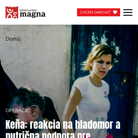
CHCEM DAROVAŤ
CHCEM DAROVAŤ
Domů
MOJA MAGNA
PRACUJTE S NAMI
OPERÁCIE
Keňa: reakcia na hladomor a
nutrična podpora pre