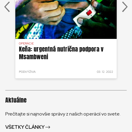
OPERÁCIE
OPE
na
Keňa: urgentná nutrična podpora v
Ke
a
Msambweni
ná
UR
 2022
PODVÝŽIVA
03. 12. 2022
PO
Aktuálne
Prečítajte si najnovšie správy z našich operácií vo svete.
VŠETKY ČLÁNKY