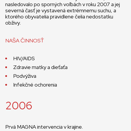
nasledovalo po sporných voľbách v roku 2007 a jej
severná časť je vystavená extrémnemu suchu, a
ktorého obyvatelia pravidlene čelia nedostatku
obživy.
NAŠA ČINNOSŤ
HIV/AIDS
Zdravie matky a dieťaťa
Podvýživa
Infekčné ochorenia
2006
Prvá MAGNA intervencia v krajine.