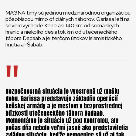
MAGNA timy sú jedinou medzinárodnou organizáciou
pôsobiacou mimo oficiálnych táborov. Garissa leží na
severovýchode Kene asi 140 km od somálskych
hraníc a niekoľko desiatok km od utečeneckého
tábora Dadaab a je terčom útokov islamistického
hnutia al-Šabáb.
Bezpečnostná situácia je vyostrená už dlhšiu
dobu. Garissa predstavuje základňu operácií
keňskej armády a je mestom v bezprostrednej
blízkosti utečeneckého tábora Dadaab.
Momentálne je situácia už pod kontrolou, ale
počas dňa nebolo veľmi jasné ako predstavitelia
zvládnu situáciu, keďže nemocnice sú už aj tak