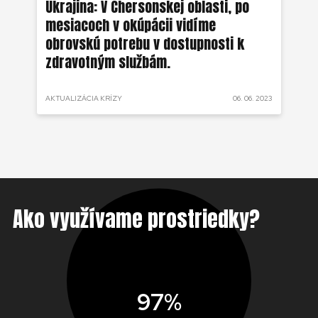
ko
Ukrajina: V Chersonskej oblasti, po
Uk
mesiacoch v okúpácii vidíme
ne
obrovskú potrebu v dostupnosti k
zdravotným službám.
 2022
AKTUALIZÁCIA KRÍZY
06. 06. 2023
AKT
Ako využívame prostriedky?
97%