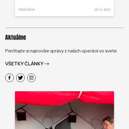
UR
 2022
PODVÝŽIVA
03. 12. 2022
PO
Aktuálne
Prečítajte si najnovšie správy z našich operácií vo svete.
VŠETKY ČLÁNKY