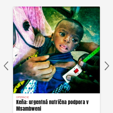
OPERÁCIE
OPE
na
Keňa: urgentná nutrična podpora v
Ke
a
Msambweni
ná