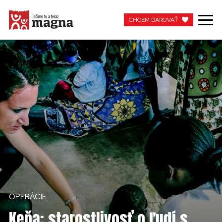
CHCEM DAROVAŤ
CHCEM DAROVAŤ
Domů
MOJA MAGNA
PRACUJTE S NAMI
OPERÁCIE
Keňa: starostlivosť o ľudí s