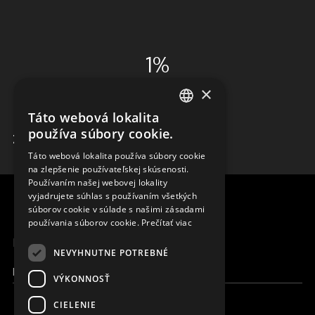
1%
×
ADMINISTRÁCIA
Táto webová lokalita
ENGLISH
používa súbory cookie.
ZISTIŤ VIAC
SLOVAK
Táto webová lokalita používa súbory cookie
na zlepšenie používateľskej skúsenosti.
CZECH
Používaním našej webovej lokality
FRENCH
vyjadrujete súhlas s používaním všetkých
súborov cookie v súlade s našimi zásadami
používania súborov cookie.
Prečítať viac
MENU
NEVYHNUTNE POTREBNÉ
Moja Magna
VÝKONNOSŤ
CIELENIE