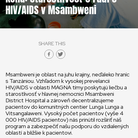
HIV/AIDS v Msambweni
SHARE THIS
Msambweni je oblast na juhu krajiny, neďaleko hraníc
s Tanzániou. Vzhľadom k vysokej prevelancii
HIV/AIDS v oblasti MAGNA tímy poskytujú liečbu a
starostlivosť v hlavnej nemocnici Msambweni
District Hospital a zároveň decentralizujeme
pacientov do komunitných centier Lunga Lunga a
Vitsangalaweni. Vysoký počet pacientov (vyše 4
000 HIV/AIDS pacientov) nás prinútil rozšíriť náš
program a zabezpečiť našu podporu do vzdialených
oblastí a bližšie k pacientovi.