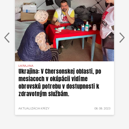
UKRAJINA
UKR
ko
Ukrajina: V Chersonskej oblasti, po
Uk
mesiacoch v okúpácii vidíme
ne
obrovskú potrebu v dostupnosti k
zdravotným službám.
 2022
AKTUALIZÁCIA KRÍZY
06. 06. 2023
AKT