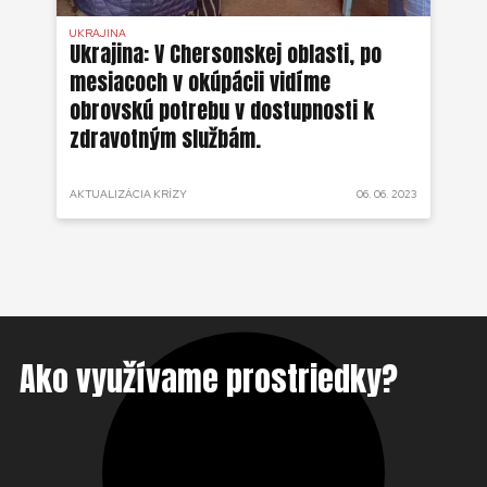
UKRAJINA
UKR
ko
Ukrajina: V Chersonskej oblasti, po
Uk
mesiacoch v okúpácii vidíme
ne
obrovskú potrebu v dostupnosti k
zdravotným službám.
 2022
AKTUALIZÁCIA KRÍZY
06. 06. 2023
AKT
Ako využívame prostriedky?