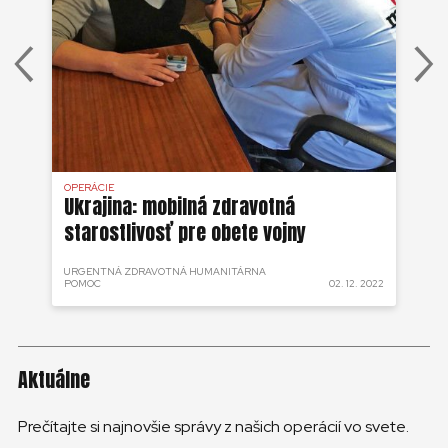
OPERÁCIE
OPE
Ukrajina: mobilná zdravotná
Uk
starostlivosť pre obete vojny
vo
URGENTNÁ ZDRAVOTNÁ HUMANITÁRNA
 2022
POMOC
02. 12. 2022
ZDR
Aktuálne
Prečítajte si najnovšie správy z našich operácií vo svete.