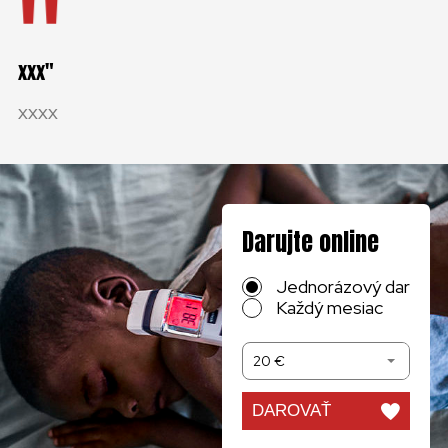
xxx
xxxx
Darujte online
Jednorázový dar
Každý mesiac
20 €
DAROVAŤ