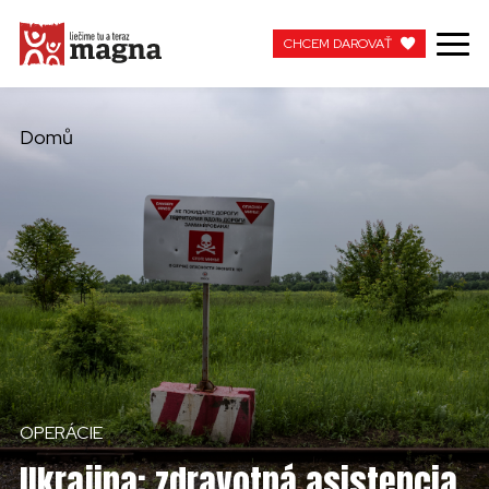
CHCEM DAROVAŤ
CHCEM DAROVAŤ
Domů
MOJA MAGNA
PRACUJTE S NAMI
OPERÁCIE
Ukrajina: zdravotná asistencia