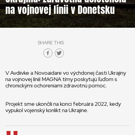
na vojnovej línii v Donetsku
SHARE THIS
V Avdiivke a Novoaidare vo výchdonej časti Ukrajiny
na vojnovej líniíí MAGNA tímy poskytujú ľuďom s
chronickými ochoreniami zdravotnú pomoc.
Projekt sme ukončili na konci februára 2022, kedy
vypukol vojenský konlikt na Ukrajine.