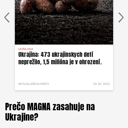
UKRAJINA
UKR
Ukrajina: 473 ukrajinskych detí
Uk
neprežilo, 1,5 milióna je v ohrození.
sm
ti
 2020
AKTUALIZÁCIA KRÍZY
24. 02. 2023
AKT
Prečo MAGNA zasahuje na
Ukrajine?