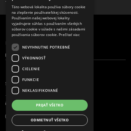
ZISTIŤ VIAC
SLOVAK
Táto webová lokalita používa súbory cookie
na zlepšenie používateľskej skúsenosti.
CZECH
Používaním našej webovej lokality
FRENCH
vyjadrujete súhlas s používaním všetkých
súborov cookie v súlade s našimi zásadami
používania súborov cookie.
Prečítať viac
MENU
NEVYHNUTNE POTREBNÉ
Moja Magna
VÝKONNOSŤ
CIELENIE
FUNKCIE
SME ONLINE
NEKLASIFIKOVANÉ
+421 917 827 827
info@magna.org
PRIJAŤ VŠETKO
ODMIETNUŤ VŠETKO
Moja Magna