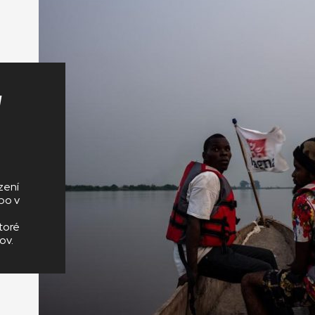
pomôcť zachrániť živo
tých častí sveta
Sme závislí od odhodla
obetavosti a tvrdej prá
teréne aj v kancelárii
y
zení
bo v
toré
ov.