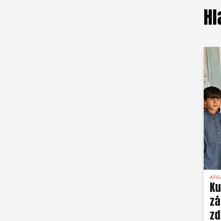
Hl
AFG
Ku
z
zd