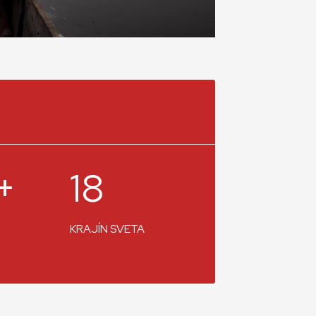
+
18
KRAJÍN SVETA