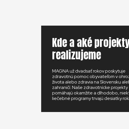
zo zabudnu
Kde a aké projekt
realizujeme
MAGNA už dvadsať rokov poskytuje
zdravotnú pomoc obyvateľom v ohro
života alebo zdravia na Slovensku ale
zahraničí. Naše zdravotnícke projekty
pomáhajú okamžite a dlhodobo, niek
liečebné programy trvajú desiatky rok