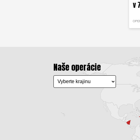
v 
OPE
Naše operácie