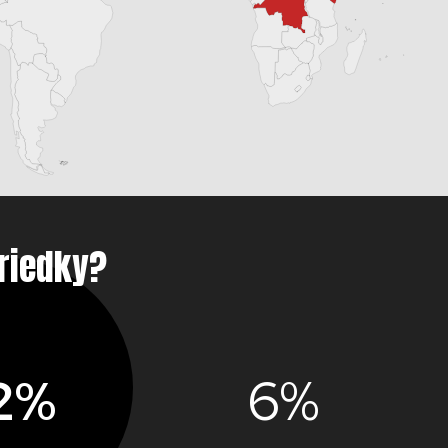
riedky?
2%
6%