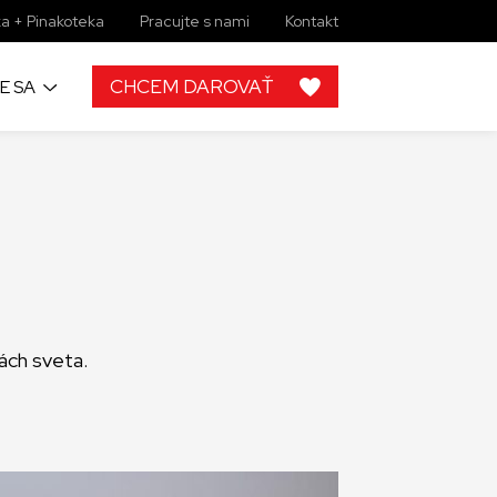
a + Pinakoteka
Pracujte s nami
Kontakt
CHCEM DAROVAŤ
E SA
h
 od ľudí ako
rojektov, by
lupráce s
ách sveta.
ky zbierkové
 žiadny
imi môžete