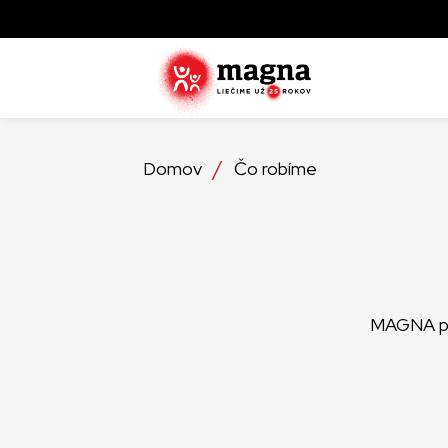
Domov
Čo robíme
Zistite ak
zachraňujú
najviac tr
Objavte, 
operácie
MAGNA pos
Detailné 
ktoré lieč
službách,
Zistite vi