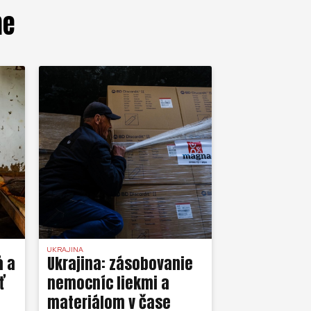
me
UKRAJINA
á a
Ukrajina: zásobovanie
ť
nemocníc liekmi a
materiálom v čase