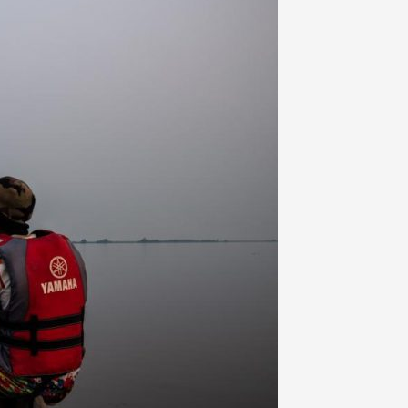
t
nia,
ce ľudí v