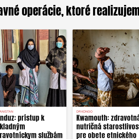
avné operácie, ktoré realizuje
ANISTAN
DR KONGO
nduz: prístup k
Kwamouth: zdravotn
ákladným
nutričná starostlivos
ravotníckym službám
pre obete etnického