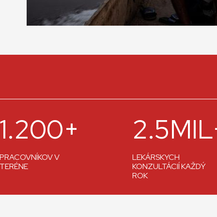
1.200+
2.5MIL
PRACOVNÍKOV V
LEKÁRSKYCH
TERÉNE
KONZULTÁCIÍ KAŽDÝ
ROK