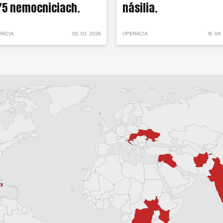
75 nemocniciach.
násilia.
RÁCIA
03. 03. 2026
OPERÁCIA
16. 04