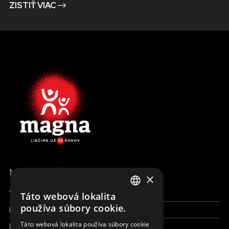
ZISTIŤ VIAC
MENU
×
Všetky formy pomoci
Táto webová lokalita
ENGLISH
používa súbory cookie.
Financie a reporty
SLOVAK
Táto webová lokalita používa súbory cookie
Pracujte s nami