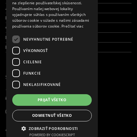
na zlepšenie používateľskej skúsenosti.
CZECH
Aktuálne
Používaním našej webovej lokality
FRENCH
vyjadrujete súhlas s používaním všetkých
Kto sme
súborov cookie v súlade s našimi zásadami
používania súborov cookie.
Prečítať viac
Čo robíme
Kde robíme
NEVYHNUTNE POTREBNÉ
Kontaktujte nás
VÝKONNOSŤ
CIELENIE
FUNKCIE
SME ONLINE
NEKLASIFIKOVANÉ
+421 917 827 827
info@magna.org
PRIJAŤ VŠETKO
Slovensko
Apoteka + Pinakoteka
ODMIETNUŤ VŠETKO
Pracujte s nami
ZOBRAZIŤ PODROBNOSTI
© Copyright MAGNA. 2001 - 2026
POWERED BY COOKIESCRIPT
Kontakt