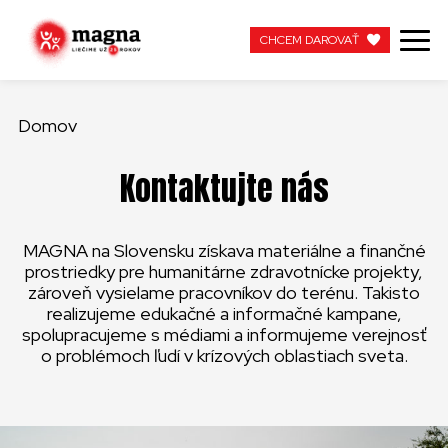
CHCEM DAROVAŤ
CHCEM DAROVAŤ
Domov
NAŠA PRÁCA
Kontaktujte nás
O NÁS
MAGNA na Slovensku získava materiálne a finančné
AKTUÁLNE
prostriedky pre humanitárne zdravotnícke projekty,
zároveň vysielame pracovníkov do terénu. Takisto
ZAPOJTE SA
realizujeme edukačné a informačné kampane,
spolupracujeme s médiami a informujeme verejnosť
o problémoch ľudí v krízových oblastiach sveta.
APOTEKA + PINAKOTEKA
PRACUJTE S NAMI