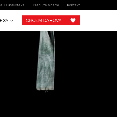
a + Pinakoteka
Pracujte s nami
Kontakt
CHCEM DAROVAŤ
E SA
h
 od ľudí ako
rojektov, by
lupráce s
ky zbierkové
 žiadny
imi môžete