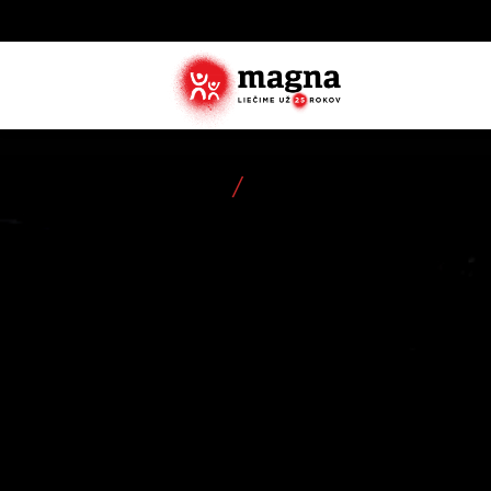
Domov
Aktuálne
Zistite ak
zachraňujú
najviac tr
Objavte, 
operácie
Detailné 
ktoré lieč
službách,
Zistite vi