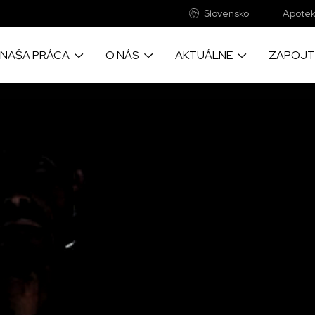
Slovensko
Apotek
NAŠA PRÁCA
O NÁS
AKTUÁLNE
ZAPOJT
o prinášame život
Sme medzinárodná zdravotnícka
Objavye aktulne správy a príbehy
Veľká časť finančnýc
cu pomoc, tam kde je to
humanitárna organizácia
z našich projektov okolo sveta
prostriedkov pochádza
eba
ste vy
Pozrite si naše každoročné
Velké fotografické reportáže zo
kde realizujeme naše
auditované finančné výkazy
zabudnutých kríz sveta
Udržateľnosť našich p
nebola možná bez spo
firmami a nadáciami
Objavte ako a prečo sme vznikli a
Zapojte sa a navštívte naše
informácie o chorobách,
všetko o významných udalostiach
pudujatia, kde sa dozviete viac o
ime, a o lekárskych
v našej práci
našej práci
Tu nájdete naše všet
 ktoré poskytujeme
bankové účty
Zistite, ako prevádzkujeme
globálnu sieť MAGNA
Pre vás neznamenajú
výdavok a pritom s n
ac o našich svedectvách