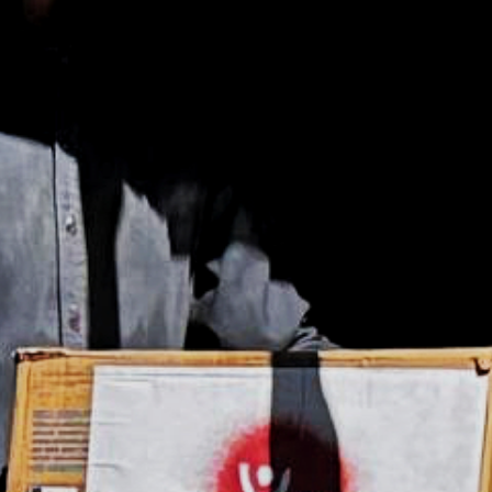
pomôcť zachrániť živo
tých častí sveta
Sme závislí od odhodla
obetavosti a tvrdej prá
teréne aj v kancelárii