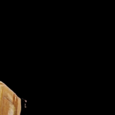
t
nia,
ce ľudí v