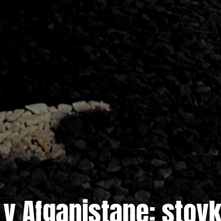
v Afganistane: stovk