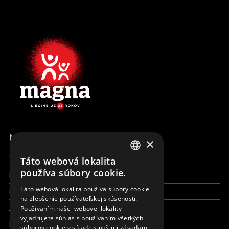
MENU
×
Všetky formy pomoci
Táto webová lokalita
ENGLISH
používa súbory cookie.
Financie a reporty
SLOVAK
Táto webová lokalita používa súbory cookie
Pracujte s nami
na zlepšenie používateľskej skúsenosti.
CZECH
Aktuálne
Používaním našej webovej lokality
FRENCH
vyjadrujete súhlas s používaním všetkých
Kto sme
súborov cookie v súlade s našimi zásadami