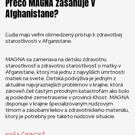
Prečo MAGNA zasahuje v
Afghanistane?
Ľudia majú veľmi obmedzený prístup k zdravotbej
starostlivosti v Afganistane.
MAGNA sa zameriava na detskú zdravotnú
starostlivosť a zdravotnú starostlivosť o matky v
Afganistane, ktorý má jednu z najvyšších úmrtnosti
matiek na svete. Detská podvýživa je jedným z
aktuálne najvýraznejších problémov v krajine, ktorá
zároveň čelí častým prírodným katastrofám ako bolo
aj posledné zemetrasenie v provincii Khost. MAGNA
disponuje v krajine špecializovaným núdzovým
tímom a zásobami liekov a zdravotníckeho materiálu,
ktorý je potrebný pre takéto núdzové situácie.
NAŠA ČINNOSŤ