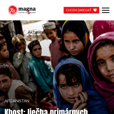
CHCEM DAROVAŤ
CHCEM DAROVAŤ
Domov
Aktuálne
NAŠA PRÁCA
O NÁS
AKTUÁLNE
ZAPOJTE SA
APOTEKA + PINAKOTEKA
AFGANISTAN
PRACUJTE S NAMI
Khost: liečba primárnych