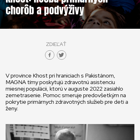
KONTAKT
chorôb a podvýživy
SLOVENSKO
GLOBAL
ZDIEĽAŤ
SLOVENSKO
ČESKÁ REPUBLIKA
V province Khost pri hraniciach s Pakistánom,
MAGNA tímy poskytujú zdravotnú asistenciu
miesnej populácii, ktorú v auguste 2022 zasiahlo
zemetrasenie. Pomoc smeruje predovšetkým na
pokrytie primárnych zdravotných služieb pre deti a
ženy.