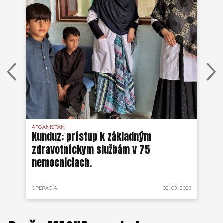
AFGANISTAN
AFG
Kunduz: prístup k základným
Ze
zdravotníckym službám v 75
ob
nemocniciach.
 2023
OPERÁCIA
03. 03. 2026
TLA