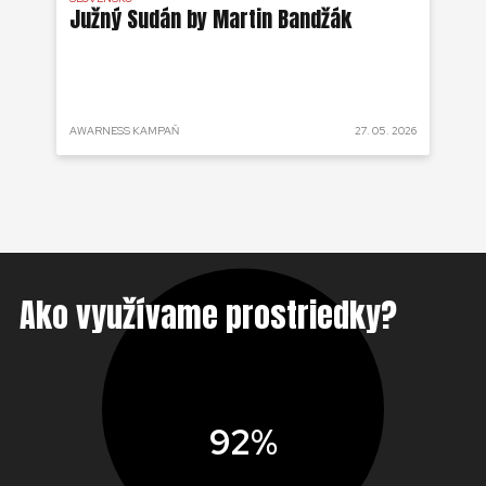
j
Južný Sudán by Martin Bandžák
Eb
v
Bu
ži
 2025
AWARNESS KAMPAŇ
27. 05. 2026
AKT
Ako využívame prostriedky?
92%