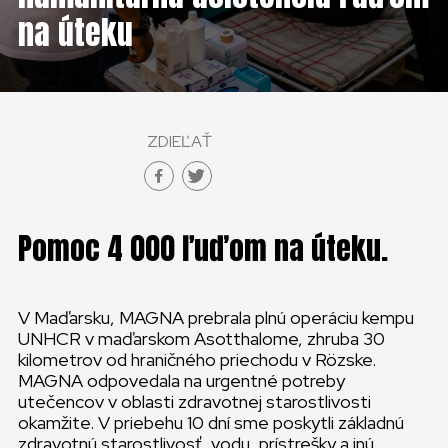
KONTAKT
na úteku
SLOVENSKO
GLOBAL
ZDIEĽAŤ
SLOVENSKO
ČESKÁ REPUBLIKA
Pomoc 4 000 ľuďom na úteku.
V Maďarsku, MAGNA prebrala plnú operáciu kempu
UNHCR v maďarskom Asotthalome, zhruba 30
kilometrov od hraničného priechodu v Rözske.
MAGNA odpovedala na urgentné potreby
utečencov v oblasti zdravotnej starostlivosti
okamžite. V priebehu 10 dní sme poskytli základnú
zdravotnú starostlivosť, vodu, prístrešky a inú