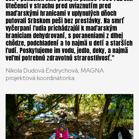
Utečenci v strachu pred uviaznutím pred
maďarskými hranicami v uplynulých dňoch
putovali Srbskom peši bez prestávky. Na smrť
vyčerpaní ľudia prichádzajúi k maďarským
hraniciam dehydrovaní, s poraneniami z dlhej
chôdze, podchladení a to najmä u detí a starších
ľudí. Poskytujeme im vodu, jedlo, deky, a najmä
veľmi potrebnú zdravotnú strarostlivosť.
Nikola Dudová Endrychová, MAGNA
projektová koordinátorka