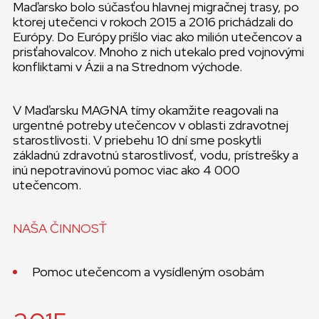
Maďarsko bolo súčasťou hlavnej migračnej trasy, po
ktorej utečenci v rokoch 2015 a 2016 prichádzali do
Európy. Do Európy prišlo viac ako milión utečencov a
prisťahovalcov. Mnoho z nich utekalo pred vojnovými
konfliktami v Ázii a na Strednom východe.
V Maďarsku MAGNA tímy okamžite reagovali na
urgentné potreby utečencov v oblasti zdravotnej
starostlivosti. V priebehu 10 dní sme poskytli
základnú zdravotnú starostlivosť, vodu, prístrešky a
inú nepotravinovú pomoc viac ako 4 000
utečencom.
NAŠA ČINNOSŤ
Pomoc utečencom a vysídleným osobám