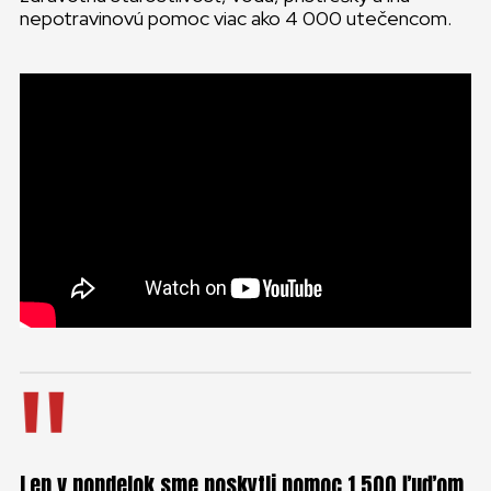
nepotravinovú pomoc viac ako 4 000 utečencom.
Len v pondelok sme poskytli pomoc 1 500 ľuďom.