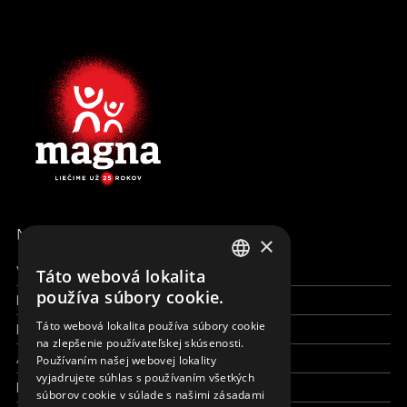
MENU
×
Všetky formy pomoci
Táto webová lokalita
ENGLISH
používa súbory cookie.
Financie a reporty
SLOVAK
Táto webová lokalita používa súbory cookie
Pracujte s nami
na zlepšenie používateľskej skúsenosti.
CZECH
Aktuálne
Používaním našej webovej lokality
FRENCH
vyjadrujete súhlas s používaním všetkých
Kto sme
súborov cookie v súlade s našimi zásadami