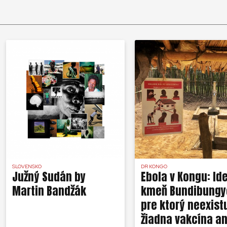
SLOVENSKO
DR KONGO
Južný Sudán by
Ebola v Kongu: Id
Martin Bandžák
kmeň Bundibungy
pre ktorý neexist
žiadna vakcína an