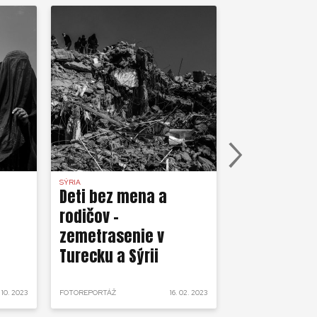
t
nia,
ce ľudí v
SÝRIA
REPORTÁŽE
Deti bez mena a
Libanon: kr
rodičov –
zhaslo svet
zemetrasenie v
Turecku a Sýrii
. 10. 2023
FOTOREPORTÁŽ
16. 02. 2023