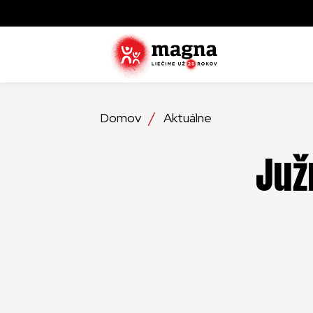
Domov
Aktuálne
Zistite ak
zachraňujú
najviac tr
Juž
Objavte, 
operácie
Detailné 
ktoré lieč
službách,
Zistite vi