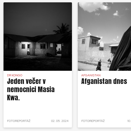
pomôcť zachrániť živo
tých častí sveta
Sme závislí od odhodla
obetavosti a tvrdej prá
teréne aj v kancelárii
DR KONGO
AFGANISTAN
Jeden večer v
Afganistan dnes
nemocnici Masia
Kwa.
FOTOREPORTÁŽ
02. 05. 2024
FOTOREPORTÁŽ
10