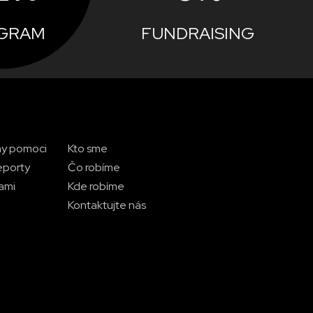
GRAM
FUNDRAISING
my pomoci
Kto sme
eporty
Čo robíme
nami
Kde robíme
Kontaktujte nás