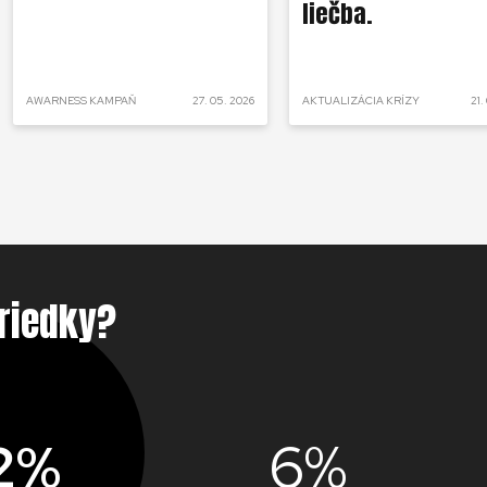
liečba.
AWARNESS KAMPAŇ
27. 05. 2026
AKTUALIZÁCIA KRÍZY
21.
riedky?
2%
6%