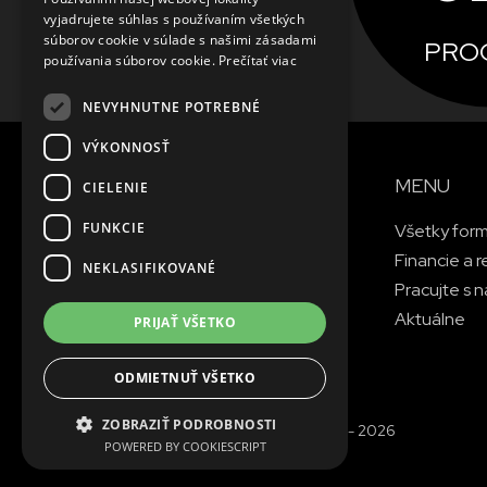
FRENCH
vyjadrujete súhlas s používaním všetkých
súborov cookie v súlade s našimi zásadami
PRO
ZISTIŤ VIAC
používania súborov cookie.
Prečítať viac
NEVYHNUTNE POTREBNÉ
VÝKONNOSŤ
MENU
CIELENIE
FUNKCIE
Všetky for
Financie a r
NEKLASIFIKOVANÉ
Pracujte s 
Aktuálne
PRIJAŤ VŠETKO
ODMIETNUŤ VŠETKO
ZOBRAZIŤ PODROBNOSTI
© Copyright MAGNA. 2001 - 2026
POWERED BY COOKIESCRIPT