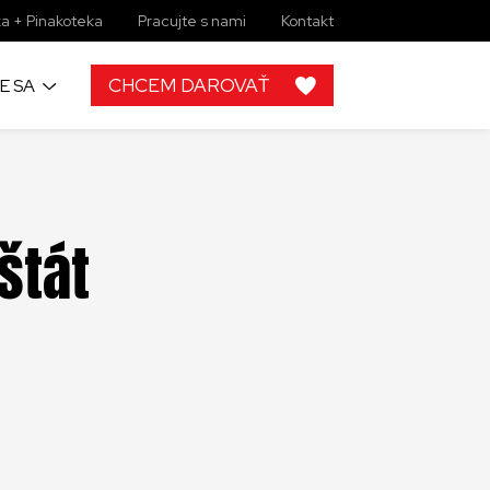
a + Pinakoteka
Pracujte s nami
Kontakt
CHCEM DAROVAŤ
E SA
h
 od ľudí ako
štát
rojektov, by
lupráce s
ky zbierkové
 žiadny
imi môžete