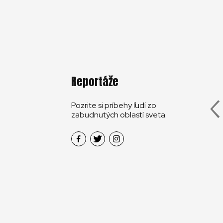
zo zabudnu
Reportáže
Pozrite si príbehy ľudí zo
zabudnutých oblastí sveta.
TÁŽE
REPORTÁŽE
anon: krajina, kde
Haiti: život v stanoch
slo svetlo
16. 11. 2022
16. 11. 2022