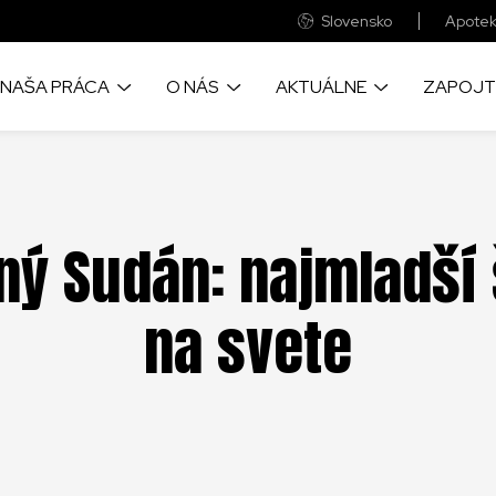
Slovensko
Apotek
NAŠA PRÁCA
O NÁS
AKTUÁLNE
ZAPOJT
o prinášame život
Sme medzinárodná zdravotnícka
Objavye aktulne správy a príbehy
Veľká časť finančnýc
cu pomoc, tam kde je to
humanitárna organizácia
z našich projektov okolo sveta
prostriedkov pochádza
eba
ste vy
ný Sudán: najmladší 
Pozrite si naše každoročné
Velké fotografické reportáže zo
kde realizujeme naše
auditované finančné výkazy
zabudnutých kríz sveta
Udržateľnosť našich p
na svete
nebola možná bez spo
firmami a nadáciami
Objavte ako a prečo sme vznikli a
Zapojte sa a navštívte naše
informácie o chorobách,
všetko o významných udalostiach
pudujatia, kde sa dozviete viac o
ime, a o lekárskych
v našej práci
našej práci
Tu nájdete naše všet
 ktoré poskytujeme
bankové účty
Zistite, ako prevádzkujeme
globálnu sieť MAGNA
Pre vás neznamenajú
výdavok a pritom s n
ac o našich svedectvách