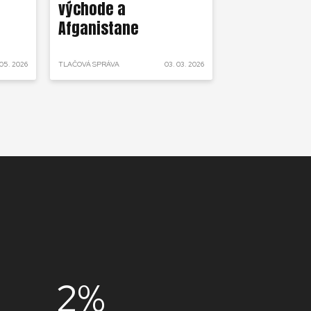
východe a
Afganistane
 05. 2026
TLAČOVÁ SPRÁVA
03. 03. 2026
AKTUALIZÁCIA KRÍZY
2%