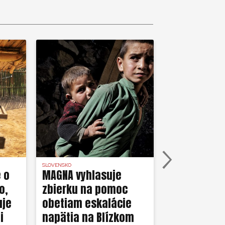
SLOVENSKO
LIBANON
e o
MAGNA vyhlasuje
MAGNA mobi
o,
zbierku na pomoc
humanitár
uje
obetiam eskalácie
Libanone
i
napätia na Blízkom