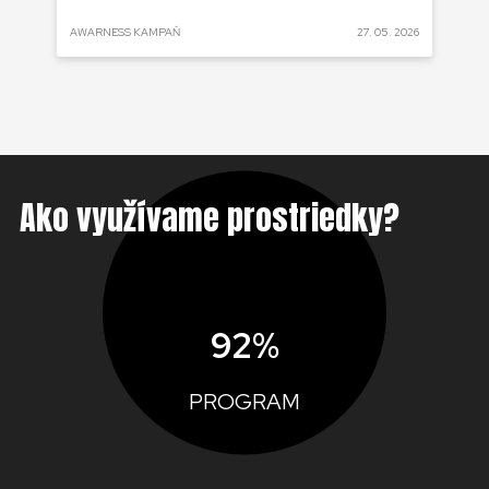
 2025
AWARNESS KAMPAŇ
27. 05. 2026
AKT
Ako využívame prostriedky?
92%
PROGRAM