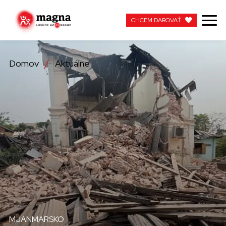
CHCEM DAROVAŤ
CHCEM DAROVAŤ
Domov
Aktuálne
NAŠA PRÁCA
O NÁS
AKTUÁLNE
ZAPOJTE SA
APOTEKA + PINAKOTEKA
PRACUJTE S NAMI
MJANMARSKO