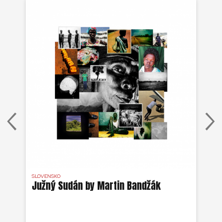
SLOVENSKO
DR 
j
Južný Sudán by Martin Bandžák
Eb
v
Bu
ži