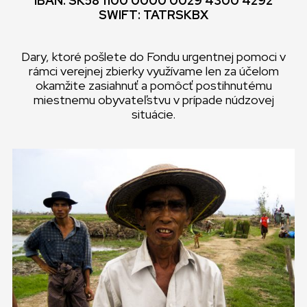
IBAN: SK58 1100 0000 0029 4300 4292
SWIFT: TATRSKBX
Dary, ktoré pošlete do Fondu urgentnej pomoci v
rámci verejnej zbierky využívame len za účelom
okamžite zasiahnuť a pomôcť postihnutému
miestnemu obyvateľstvu v prípade núdzovej
situácie.