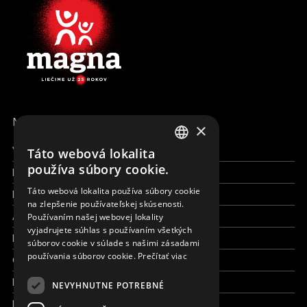
MENU
×
Všetky formy pomoci
Táto webová lokalita
ENGLISH
používa súbory cookie.
Financie a reporty
SLOVAK
Táto webová lokalita používa súbory cookie
Pracujte s nami
na zlepšenie používateľskej skúsenosti.
CZECH
Aktuálne
Používaním našej webovej lokality
FRENCH
vyjadrujete súhlas s používaním všetkých
Kto sme
súborov cookie v súlade s našimi zásadami
používania súborov cookie.
Prečítať viac
Čo robíme
Kde robíme
NEVYHNUTNE POTREBNÉ
Kontaktujte nás