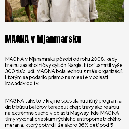
MAGNA v Mjanmarsku
MAGNA v Mjanamrsku pôsobí od roku 2008, kedy
krajinu zasiahol ničivý cyklón Nargis, ktorí usmrtil vyše
300 tisíc ľudí. MAGNA bola jednou z mála organizácií,
ktorým sa podarilo priamo na mieste v oblasti
Irawaddy delty.
MAGNA takisto v krajine spustila nutričný program a
distribúciu balíčkov terapeutickej stravy ako reakciu
na extrémne sucho v oblasti Magway, kde MAGNA
tímy vykonali prieskum rýchleho antropometrického
merania, ktorý potvrdil, že skoro 36% detí pod 5