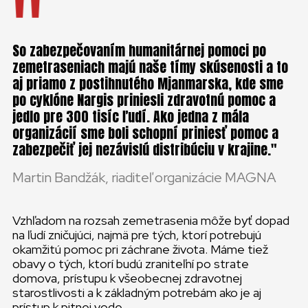
So zabezpečovaním humanitárnej pomoci po
zemetraseniach majú naše tímy skúsenosti a to
aj priamo z postihnutého Mjanmarska, kde sme
po cyklóne Nargis priniesli zdravotnú pomoc a
jedlo pre 300 tisíc ľudí. Ako jedna z mála
organizácií sme boli schopní priniesť pomoc a
zabezpečiť jej nezávislú distribúciu v krajine.
Martin Bandžák, riaditeľ organizácie MAGNA
Vzhľadom na rozsah zemetrasenia môže byť dopad
na ľudí zničujúci, najmä pre tých, ktorí potrebujú
okamžitú pomoc pri záchrane života. Máme tiež
obavy o tých, ktorí budú zraniteľní po strate
domova, prístupu k všeobecnej zdravotnej
starostlivosti a k základným potrebám ako je aj
prístup k pitnej vode.