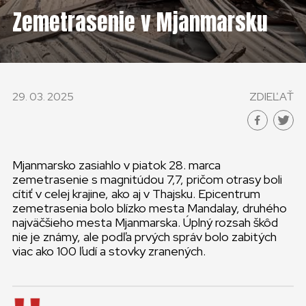
KONTAKT
Zemetrasenie v Mjanmarsku
SLOVENSKO
GLOBAL
29. 03. 2025
ZDIEĽAŤ
SLOVENSKO
ČESKÁ REPUBLIKA
Mjanmarsko zasiahlo v piatok 28. marca
zemetrasenie s magnitúdou 7,7, pričom otrasy boli
cítiť v celej krajine, ako aj v Thajsku. Epicentrum
zemetrasenia bolo blízko mesta Mandalay, druhého
najväčšieho mesta Mjanmarska. Úplný rozsah škôd
nie je známy, ale podľa prvých správ bolo zabitých
viac ako 100 ľudí a stovky zranených.