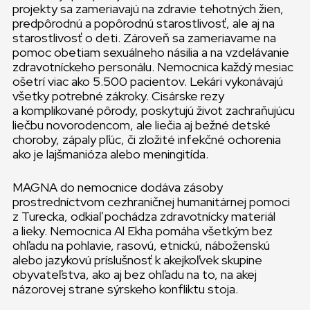
projekty sa zameriavajú na zdravie tehotných žien,
predpôrodnú a popôrodnú starostlivosť, ale aj na
starostlivosť o deti. Zároveň sa zameriavame na
pomoc obetiam sexuálneho násilia a na vzdelávanie
zdravotníckeho personálu. Nemocnica každý mesiac
ošetrí viac ako 5.500 pacientov. Lekári vykonávajú
všetky potrebné zákroky. Cisárske rezy
a komplikované pôrody, poskytujú život zachraňujúcu
liečbu novorodencom, ale liečia aj bežné detské
choroby, zápaly pľúc, či zložité infekčné ochorenia
ako je lajšmanióza alebo meningitída.
MAGNA do nemocnice dodáva zásoby
prostredníctvom cezhraničnej humanitárnej pomoci
z Turecka, odkiaľ pochádza zdravotnícky materiál
a lieky. Nemocnica Al Ekha pomáha všetkým bez
ohľadu na pohlavie, rasovú, etnickú, náboženskú
alebo jazykovú príslušnosť k akejkoľvek skupine
obyvateľstva, ako aj bez ohľadu na to, na akej
názorovej strane sýrskeho konfliktu stoja.