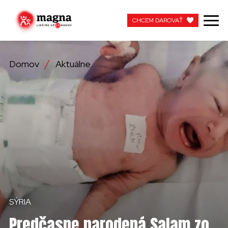
CHCEM DAROVAŤ
CHCEM DAROVAŤ
Domov
Aktuálne
NAŠA PRÁCA
O NÁS
AKTUÁLNE
ZAPOJTE SA
APOTEKA + PINAKOTEKA
SÝRIA
PRACUJTE S NAMI
Predčasne narodená Salam zo