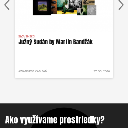
SLOVENSKO
DR 
j
Južný Sudán by Martin Bandžák
Eb
v
Bu
ži
 2025
AWARNESS KAMPAŇ
27. 05. 2026
AKT
Ako využívame prostriedky?