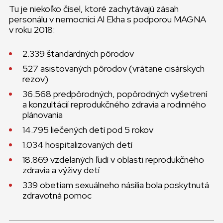
Tu je niekoľko čísel, ktoré zachytávajú zásah
personálu v nemocnici Al Ekha s podporou MAGNA
v roku 2018:
2.339 štandardných pôrodov
527 asistovaných pôrodov (vrátane cisárskych
rezov)
36.568 predpôrodných, popôrodných vyšetrení
a konzultácií reprodukčného zdravia a rodinného
plánovania
14.795 liečených detí pod 5 rokov
1.034 hospitalizovaných detí
18.869 vzdelaných ľudí v oblasti reprodukčného
zdravia a výživy detí
339 obetiam sexuálneho násilia bola poskytnutá
zdravotná pomoc