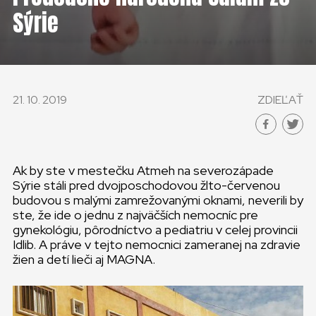
KONTAKT
Sýrie
SLOVENSKO
GLOBAL
21. 10. 2019
ZDIEĽAŤ
SLOVENSKO
ČESKÁ REPUBLIKA
Ak by ste v mestečku Atmeh na severozápade
Sýrie stáli pred dvojposchodovou žlto-červenou
budovou s malými zamrežovanými oknami, neverili by
ste, že ide o jednu z najväčších nemocníc pre
gynekológiu, pôrodníctvo a pediatriu v celej provincii
Idlib. A práve v tejto nemocnici zameranej na zdravie
žien a detí lieči aj MAGNA.