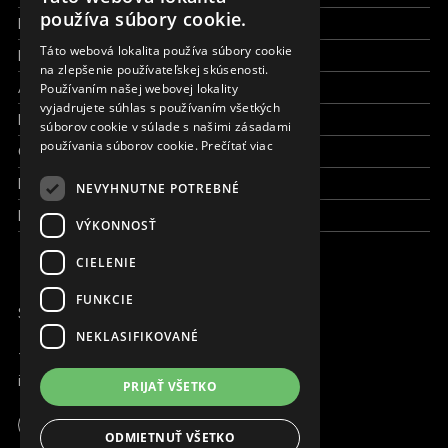
ENGLISH
používa súbory cookie.
Financie a reporty
SLOVAK
Táto webová lokalita používa súbory cookie
Pracujte s nami
na zlepšenie používateľskej skúsenosti.
CZECH
Aktuálne
Používaním našej webovej lokality
FRENCH
vyjadrujete súhlas s používaním všetkých
Kto sme
súborov cookie v súlade s našimi zásadami
používania súborov cookie.
Prečítať viac
Čo robíme
Kde robíme
NEVYHNUTNE POTREBNÉ
Kontaktujte nás
VÝKONNOSŤ
CIELENIE
FUNKCIE
SME ONLINE
NEKLASIFIKOVANÉ
+421 917 827 827
info@magna.org
PRIJAŤ VŠETKO
Slovensko
Apoteka + Pinakoteka
ODMIETNUŤ VŠETKO