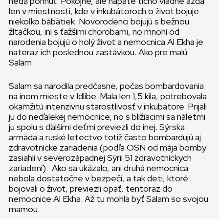
nedá pohnúť. Pokojné, ale napäté ticho vládne azda
len v miestnosti, kde v inkubátoroch o život bojuje
niekoľko bábätiek. Novorodenci bojujú s bežnou
žltačkou, iní s ťažšími chorobami, no mnohí od
narodenia bojujú o holý život a nemocnica Al Ekha je
nateraz ich poslednou zastávkou. Ako pre malú
Salam.
Salam sa narodila predčasne, počas bombardovania
na inom mieste v Idlibe. Mala len 1,5 kila, potrebovala
okamžitú intenzívnu starostlivosť v inkubátore. Prijali
ju do neďalekej nemocnice, no s blížiacimi sa náletmi
ju spolu s ďalšími deťmi previezli do inej. Sýrska
armáda a ruské letectvo totiž často bombardujú aj
zdravotnícke zariadenia (podľa OSN od mája bomby
zasiahli v severozápadnej Sýrii 51 zdravotníckych
zariadení). Ako sa ukázalo, ani druhá nemocnica
nebola dostatočne v bezpečí, a tak deti, ktoré
bojovali o život, previezli opäť, tentoraz do
nemocnice Al Ekha. Až tu mohla byť Salam so svojou
mamou.