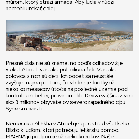
múrom, ktorý stráži armáda. Aby ľudia v núdzi
nemohli utekať ďalej.
Presné čísla nie sú známe, no podľa odhadov žije
v okolí Atmeh viac ako pol milióna ľudí. Viac ako
polovica z nich sú deti. Ich počet sa neustále
zvyšuje, najmä po tom, čo vládne jednotky už
niekoľko mesiacov útočia na posledné územie pod
kontrolou rebelov, provinciu Idlib. Drvivá väčšina z viac
ako 3 miliónov obyvateľov severozápadného cípu
Sýrie sú civilisti.
Nemocnica Al Ekha v Atmeh je uprostred všetkého.
Blízko k ľuďom, ktorí potrebujú lekársku pomoc.
MAGNA ju podporuje už niekoľko rokov. Naše