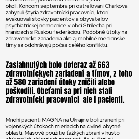
okolí. Koncom septembra pri ostreľovaní Charkova
zahynuli štyria zdravotnícki pracovníci, ktorí
evakuovali stovky pacientov a obyvateľov
psychiatrickej nemocnice v obci Strilecha pri
hraniciach s Ruskou federáciou. Podobné útoky na
zdravotnícke zariadenia ako aj mobilné medicínske
tímy sa odohrávajú počas celého konfliktu.
Zasiahnutých bolo doteraz až 663
zdravotníckych zariadení a tímov, z toho
až 580 zariadení útoky zničili alebo
poškodili. Obeťami sa pri nich stali
zdravotnícki pracovníci ale i pacienti.
Mnohí pacienti MAGNA na Ukrajine boli zranení pri
vojenských útokoch mieriacich na civilné obytné
oblasti. Masové použitie ťažkých zbraní v husto