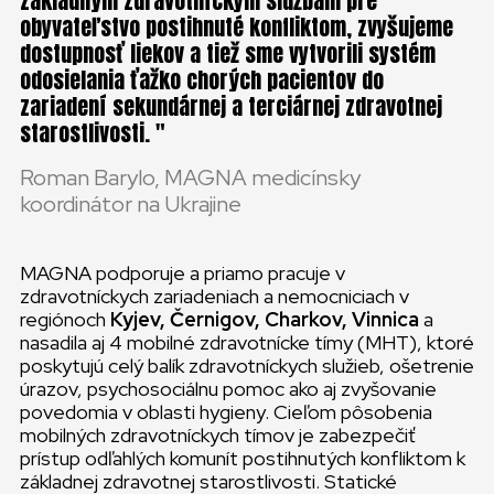
základným zdravotníckym službám pre
obyvateľstvo postihnuté konfliktom, zvyšujeme
dostupnosť liekov a tiež sme vytvorili systém
odosielania ťažko chorých pacientov do
zariadení sekundárnej a terciárnej zdravotnej
starostlivosti.
Roman Barylo, MAGNA medicínsky
koordinátor na Ukrajine
MAGNA podporuje a priamo pracuje v
zdravotníckych zariadeniach a nemocniciach v
regiónoch
Kyjev, Černigov, Charkov, Vinnica
a
nasadila aj 4 mobilné zdravotnícke tímy (MHT), ktoré
poskytujú celý balík zdravotníckych služieb, ošetrenie
úrazov, psychosociálnu pomoc ako aj zvyšovanie
povedomia v oblasti hygieny. Cieľom pôsobenia
mobilných zdravotníckych tímov je zabezpečiť
prístup odľahlých komunít postihnutých konfliktom k
základnej zdravotnej starostlivosti. Statické