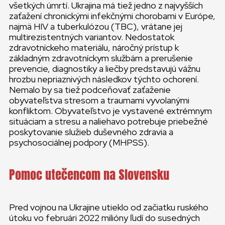
všetkých úmrtí. Ukrajina má tiež jedno z najvyšších
zaťažení chronickými infekčnými chorobami v Európe,
najmä HIV a tuberkulózou (TBC), vrátane jej
multirezistentných variantov. Nedostatok
zdravotníckeho materiálu, náročný prístup k
základným zdravotníckym službám a prerušenie
prevencie, diagnostiky a liečby predstavujú vážnu
hrozbu nepriaznivých následkov týchto ochorení.
Nemalo by sa tiež podceňovať zaťaženie
obyvateľstva stresom a traumami vyvolanými
konfliktom. Obyvateľstvo je vystavené extrémnym
situáciam a stresu a naliehavo potrebuje priebežné
poskytovanie služieb duševného zdravia a
psychosociálnej podpory (MHPSS).
Pomoc utečencom na Slovensku
Pred vojnou na Ukrajine utieklo od začiatku ruského
útoku vo februári 2022 milióny ľudí do susedných