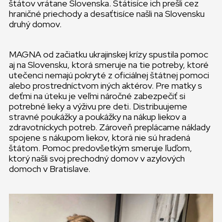
štátov vrátane Slovenska. Státisíce ich prešli cez
hraničné priechody a desaťtisíce našli na Slovensku
druhý domov.
MAGNA od začiatku ukrajinskej krízy spustila pomoc
aj na Slovensku, ktorá smeruje na tie potreby, ktoré
utečenci nemajú pokryté z oficiálnej štátnej pomoci
alebo prostredníctvom iných aktérov. Pre matky s
deťmi na úteku je veľmi náročné zabezpečiť si
potrebné lieky a výživu pre deti. Distribuujeme
stravné poukážky a poukážky na nákup liekov a
zdravotníckych potreb. Zároveň preplácame náklady
spojene s nákupom liekov, ktorá nie sú hradená
štátom. Pomoc predovšetkým smeruje ľuďom,
ktorý našli svoj prechodný domov v azylových
domoch v Bratislave.