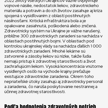
2022 životy všetkých Ukrajincov vážne ovplyvňuje
vojnové násilie, nedostatok liekov, zdravotníckeho
materiálu a potravín a do ich životov zasahuje aj kríza
spojená s vysídľovaním z oblastí postihnutých
násilnosťami. Kritická infraštruktúra bola a je
opakovane zasiahnutá, poškodená alebo zničená.
Zdravotnícky systém na Ukrajine je vážne narušený,
približne 300 zdravotníckych zariadení sa nachádza v
oblastiach postihnutých bojmi. V oblastiach pod
kontrolou ukrajinskej vlády sa nachádza ďalších 1 000
zdravotníckych zariadení. Mnohé lekárne sú
zatvorené a zásoby liekov sú nízke, takže ľudia
nemajú prístup k zdravotnej starostlivosti a život
zachraňujúcim liekom. Vysoká koncentrácia vnútorne
vysídlených osôb na východe krajiny preťažuje
existujúce zdravotnícke zariadenia. Okrem toho
nepriateľské útoky zasahujú aj zdravotnícky personál
a zariadenia, čo narúša poskytovanie nestrannej a
účinnej zdravotnej starostlivosti.
Podľa hodnotenia zdravotných potrieb