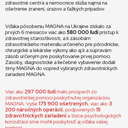
zdravotné centrá a nemocnice slúžia najmä na
ošetrenie zranení, úrazov a ťažkých prípadov.
Vďaka pôsobeniu MAGNA na Ukrajine získalo za
prvých 6 mesiacov viac ako
580 000 ľudí
prístup k
zdravotnej starostlivosti, a k zásobám
zdravotníckeho materiálu určeného pre pôrodnícke,
chirurgické a lekárske výkony ako aj k a súpravám
zásob určeným pre poskytovanie prvej pomoci.
Zásoby, diagnostické a liečebné vybavenie dodali
tímy MAGNA do vopred vybraných zdravotníckych
zariadení MAGNA.
Viac ako
297 000 ľudí
malo prospech zo
zdravotníckej pomoci poskytnutej organizáciou
MAGNA. Vyše
175 900 ošetrených
, viac ako
3
200 náročných operácií
, podporených
15
zdravotníckych zariadení
a tisíce psychologických
konzultácií sme mohli poskytnúť aj vďaka vašej
pomoci.