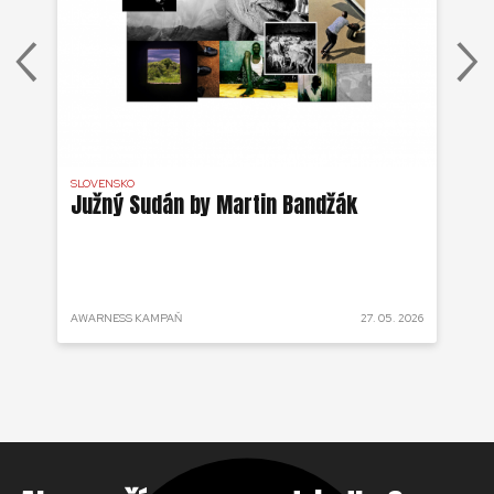
SLOVENSKO
DR 
j
Južný Sudán by Martin Bandžák
Eb
v
Bu
ži
 2025
AWARNESS KAMPAŇ
27. 05. 2026
AKT