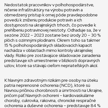
Nedostatok pracovníkov v poľnohospodárstve,
ničenie infraštruktúry na výrobu potravín a
obmedzený prístup k ornej pôde pravdepodobne
povedú k zníženiu produkcie potravín a ich
dostupnosti na ukrajinských trhoch, čo povedie k
prehĺbeniu potravinovej neistoty. Odhaduje sa, že v
sezóne 2022 – 2023 zostane bez úrody 20 – 30 %
plôch s ozimnými plodinami. Okrem toho sa takmer
15 % poľnohospodárskych skladovacích kapacít
nachádza v oblastiach mimo kontroly ukrajinskej
vlády. Riziko pre zostávajúce skladovacie zariadenia
predstavuje ich umiestnenie v blízkosti dopravných
uzlov, ktoré sa stávajú cieľom nepriateľských akcií.
K hlavným zdravotným rizikám pre osoby na úteku
patria neprenosné ochorenia (NCD), ktoré sú
hlavnou príčinou chorobnosti a úmrtnosti na Ukrajine,
pričom päť hlavných ochorení – kardiovaskulárne
choroby, cukrovka, rakovina, chronické respiračné
ochorenia a duševné ochorenia – predstavuje 84 %