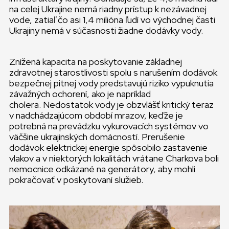
na celej Ukrajine nemá riadny prístup k nezávadnej
vode, zatiaľ čo asi 1,4 milióna ľudí vo východnej časti
Ukrajiny nemá v súčasnosti žiadne dodávky vody.
Znížená kapacita na poskytovanie základnej
zdravotnej starostlivosti spolu s narušením dodávok
bezpečnej pitnej vody predstavujú riziko vypuknutia
závažných ochorení, ako je napríklad
cholera. Nedostatok vody je obzvlášť kritický teraz
v nadchádzajúcom období mrazov, keďže je
potrebná na prevádzku vykurovacích systémov vo
väčšine ukrajinských domácností. Prerušenie
dodávok elektrickej energie spôsobilo zastavenie
vlakov a v niektorých lokalitách vrátane Charkova boli
nemocnice odkázané na generátory, aby mohli
pokračovať v poskytovaní služieb.