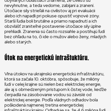
obývaných oblastiach znamená, že civilisti sú
nevyhnutne, a teda vedome, zabíjaní a zranení.
Útočiace sily strieľali na civilistov aj pri evakuácii
alebo ich napadli pri pokuse opustiť vojnové zóny.
Starší ľudia boli brutálne a priamo napadnutí a ich
obzvlášť zraniteľné postavenie útočiace sily úplne
prehliadli. Zranenia sú často rozsiahle a postihujú ľudí
bez ohľadu na to, či ide o mužov alebo ženy, mladých
alebo starých.
Útok na energetickú infraštuktúru.
Vlna útokov na ukrajinskú energetickú infraštruktúru,
ktorá sa začala 10. októbra, spôsobuje, že milióny
ľudí v celej krajine sú nielen bez elektrickej energie,
ale aj s obmedzeným prístupom k čistej vode, keďže
čerpadlá na zásobovanie vodou sú závislé od
elektrickej energie. Podľa vládnych odhadov bola
poškodená najmenej tretina energetickej
infraštruktúry krajiny. Odhaduje sa, že 4,6 milióna ľudí