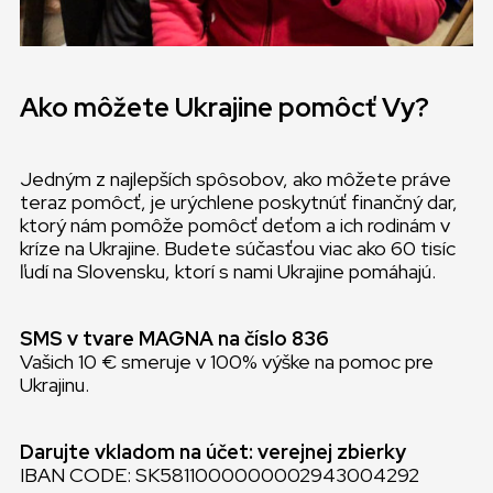
Ako môžete Ukrajine pomôcť Vy?
Jedným z najlepších spôsobov, ako môžete práve
teraz pomôcť, je urýchlene poskytnúť finančný dar,
ktorý nám pomôže pomôcť deťom a ich rodinám v
kríze na Ukrajine. Budete súčasťou viac ako 60 tisíc
ľudí na Slovensku, ktorí s nami Ukrajine pomáhajú.
SMS v tvare MAGNA na číslo 836
Vašich 10 € smeruje v 100% výške na pomoc pre
Ukrajinu.
Darujte vkladom na účet: verejnej zbierky
IBAN CODE: SK5811000000002943004292