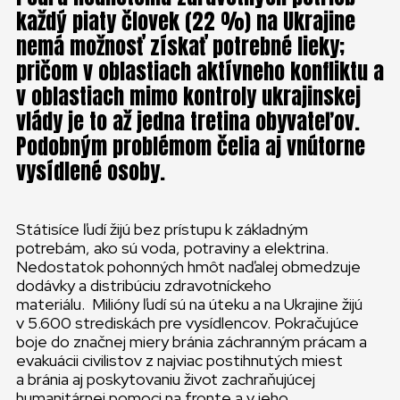
každý piaty človek (22 %) na Ukrajine
nemá možnosť získať potrebné lieky;
pričom v oblastiach aktívneho konfliktu a
v oblastiach mimo kontroly ukrajinskej
vlády je to až jedna tretina obyvateľov.
Podobným problémom čelia aj vnútorne
vysídlené osoby.
Státisíce ľudí žijú bez prístupu k základným
potrebám, ako sú voda, potraviny a elektrina.
Nedostatok pohonných hmôt naďalej obmedzuje
dodávky a distribúciu zdravotníckeho
materiálu. Milióny ľudí sú na úteku a na Ukrajine žijú
v 5.600 strediskách pre vysídlencov. Pokračujúce
boje do značnej miery bránia záchranným prácam a
evakuácii civilistov z najviac postihnutých miest
a bránia aj poskytovaniu život zachraňujúcej
humanitárnej pomoci na fronte a v jeho