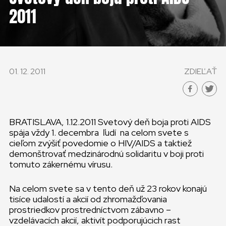
KONTAKT
2011
SLOVENSKO
GLOBAL
01. 12. 2011
ZDIEĽAŤ
SLOVENSKO
ČESKÁ REPUBLIKA
BRATISLAVA, 1.12.2011 Svetový deň boja proti AIDS
spája vždy 1. decembra ľudí na celom svete s
cieľom zvýšiť povedomie o HIV/AIDS a taktiež
demonštrovať medzinárodnú solidaritu v boji proti
tomuto zákernému vírusu.
Na celom svete sa v tento deň už 23 rokov konajú
tisíce udalostí a akcií od zhromažďovania
prostriedkov prostredníctvom zábavno –
vzdelávacích akcií, aktivít podporujúcich rast