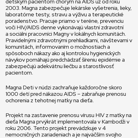
detským pacientom chorým na AIDS už od roku
2003. Magna zabezpečuje lekárske vyšetrenia, lieky,
laboratórne testy, stravu a výživu a terapeutické
poradenstvo. Pracuje priamo v teréne, prevenciu
voči HIV/AIDS denne vykonávajú vlastní zdravotní
a sociálni pracovníci Magny v lokálnych komunitách.
Pravidelnými zdravotnými prehliadkami, návštevami v
komunitách, informovaním o možnostiach a
spôsoboch nákazy ako aj kontrolou hygienických
návykov pomáhajú predchádzať šíreniu epidémie a
zabezpečujú adekvátnu liečbu a starostlivosť
pacientom.
Magna Deti v núdzi zachraňuje každoročne skoro
1000 detí pred nákazou AIDS – zabraňuje prenosu
ochorenia z tehotnej matky na dieťa.
Projekt na zastavenie prenosu vírusu HIV z matky na
dieťa Magna prvýkrát implementovala v Kambodži v
roku 2006. Tento projekt prevádzkuje v 4
nemocničných zariadeniach a je najväčším svojho