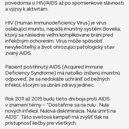
povedomia o HIV/AIDS až po spomienkové slávnosti
a výzvy k aktivitám.
HIV (Human Immunodeficiency Virus) je vírus
oslabujúci imunitu, napadá imunitný systém človeka,
ktorý sa následne veľmi komplikovane bráni pred
infekčným ochorením. Vírus môže spôsobiť
nevyliečiteľný a život ohrozujúci patologický stav
zvaný AIDS.
Pacient postihnutý AIDS (Acquired Immune
Deficiency Syndrome) má natoľko zníženú imunitnú
odpoveď, že sa nedokáže uchrániť od bežných
infekcií, ktorým sa ubráni zdravý jedinec.
Rok 2011 až 2015 budú tieto dni boja proti AIDS
v znamení témy – “Dostaňme sa na nulu : Nula
nových infekcií. Nulová diskriminácia. Nula úmrtí na
AIDS”. Táto svetová kampaň má zvýšiť tlak na
prístupnosť liečby pre všetkých.