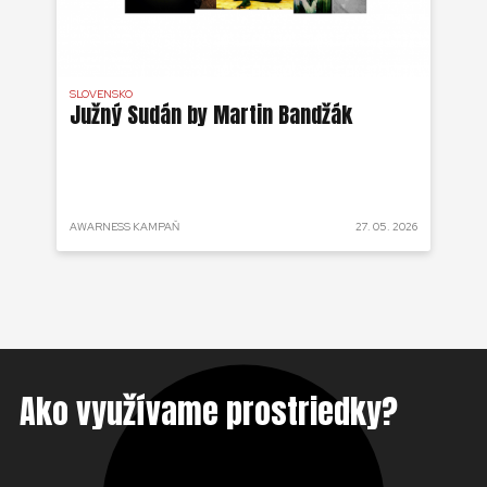
SLOVENSKO
DR 
j
Južný Sudán by Martin Bandžák
Eb
v
Bu
ži
 2025
AWARNESS KAMPAŇ
27. 05. 2026
AKT
Ako využívame prostriedky?