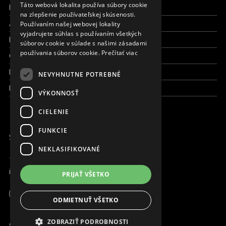
Táto webová lokalita používa súbory cookie
Pracujte s nami
na zlepšenie používateľskej skúsenosti.
CZECH
Aktuálne
Používaním našej webovej lokality
FRENCH
vyjadrujete súhlas s používaním všetkých
Kto sme
súborov cookie v súlade s našimi zásadami
používania súborov cookie.
Prečítať viac
Čo robíme
Kde robíme
NEVYHNUTNE POTREBNÉ
Kontaktujte nás
VÝKONNOSŤ
CIELENIE
FUNKCIE
SME ONLINE
NEKLASIFIKOVANÉ
+421 917 827 827
info@magna.org
PRIJAŤ VŠETKO
Slovensko
Apoteka + Pinakoteka
ODMIETNUŤ VŠETKO
Pracujte s nami
ZOBRAZIŤ PODROBNOSTI
© Copyright MAGNA. 2001 - 2026