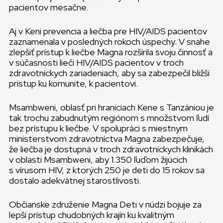
pacientov mesačne.
Aj v Keni prevencia a liečba pre HIV/AIDS pacientov
zaznamenala v posledných rokoch úspechy. V snahe
zlepšiť prístup k liečbe Magna rozšírila svoju činnosť a
v súčasnosti lieči HIV/AIDS pacientov v troch
zdravotníckych zariadeniach, aby sa zabezpečil bližší
prístup ku komunite, k pacientovi.
Msambweni, oblasť pri hraniciach Kene s Tanzániou je
tak trochu zabudnutým regiónom s množstvom ľudí
bez prístupu k liečbe. V spolupráci s miestnym
ministerstvom zdravotníctva Magna zabezpečuje,
že liečba je dostupná v troch zdravotníckych klinikách
v oblasti Msambweni, aby 1.350 ľuďom žijúcich
s vírusom HIV, z ktorých 250 je deti do 15 rokov sa
dostalo adekvátnej starostlivosti.
Občianske združenie Magna Deti v núdzi bojuje za
lepší prístup chudobných krajín ku kvalitným