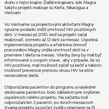
druhu v tejto krajine. Ďalšími krajinami, kde Magna
takýto projekt realizuje sú Keňa, Nikaragua a
Vietnam.
Vo Vietname sa projektovými aktivitami Magny
výrazne podarilo znížiť úmrtnosť HIV pozitívnych
deti. V mesiaci júl 2010, keď sa projekt začal
realizovať, zomrelo až 12 detí za mesiac. Úspešná
implementácia projektu a efektívna činnosť
pracovníkov Magny znížila úmrtnosť detí na v
priemere 1 dieťa na mesiac. Všetky ženy by mali byť
informované o svojom stave, aby v prípade, že sú
HIV pozitívne, mali možnosť začať sa liečiť a takisto
možnosť prevencie prenosu vírusu HIV na ešte
nenarodené dieťa.
Odporúčania pacientov do programu a následné
sledovanie pacientov, bolo základom pre zvýšenie
úspešnosti celého projektu. Na začiatku boli
odporúčaní len 2 pacienti, po dvoch mesiacoch
trvania projektu sa počet zvýšil v priemere na 15