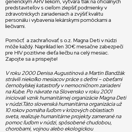
generickým ARV liekom, vytvára tlak na oficiálnych
predstaviteľov s cieľom zlepšiť podmienky v
zdravotníckych zariadeniach a zvýšiť kvalitu
personálu i vybavenia lekárskymi pomôckami a
liečivami.
Pomôcť a zachraňovať s o.z. Magna Deti v núdzi
môže každý. Napríklad len 30€ mesačne zabezpečí
pre HIV pozitívne dieťa liečbu na celý mesiac.
Zapojte sa a prispejte!
V roku 2000 Denisa Augustínová a Martin Bandžák
strávili niekoľko mesiacov práce s deťmi – obeťami
černobylskej katastrofy v nemocničnom zariadení
na Kube. Po návrate na Slovensko v roku 2001
iniciovali vznik humanitárnej organizácie Magna Deti
v núdzi.
Táto slovenská humanitárna organizácia už
10 rokov pomáha ľuďom v krízových oblastiach
sveta, realizuje humanitárne projekty zamerané na
pomoc ľuďom v núdzi, spôsobené chudobou,
chorobami, vojnou alebo ekologickou