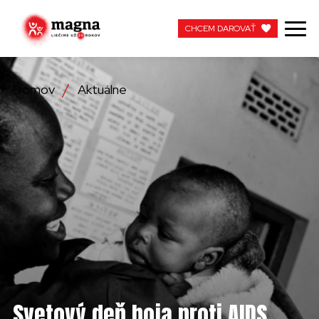
CHCEM DAROVAŤ
CHCEM DAROVAŤ
Domov
Aktuálne
NAŠA PRÁCA
O NÁS
AKTUÁLNE
ZAPOJTE SA
APOTEKA + PINAKOTEKA
PRACUJTE S NAMI
Svetový deň boja proti AIDS