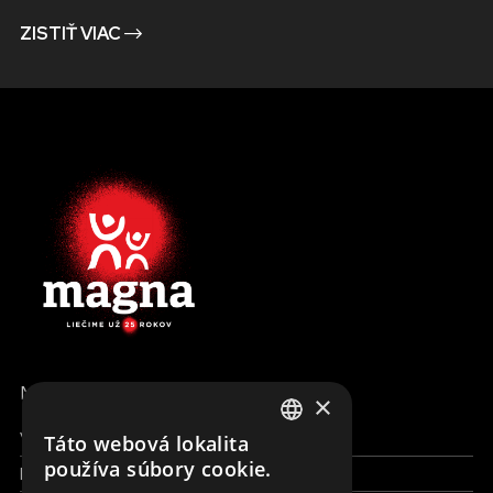
ZISTIŤ VIAC
MENU
×
Všetky formy pomoci
Táto webová lokalita
ENGLISH
používa súbory cookie.
Financie a reporty
SLOVAK