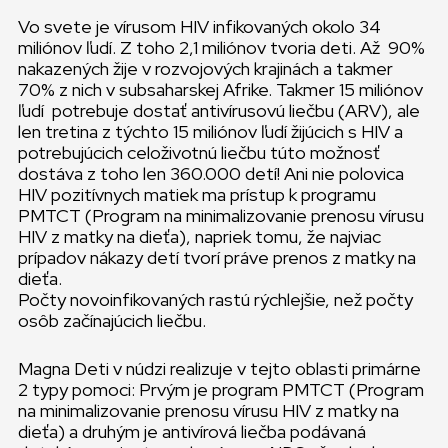
Vo svete je vírusom HIV infikovaných okolo 34
miliónov ľudí. Z toho 2,1 miliónov tvoria deti. Až 90%
nakazených žije v rozvojových krajinách a takmer
70% z nich v subsaharskej Afrike. Takmer 15 miliónov
ľudí potrebuje dostať antivírusovú liečbu (ARV), ale
len tretina z týchto 15 miliónov ľudí žijúcich s HIV a
potrebujúcich celoživotnú liečbu túto možnosť
dostáva z toho len 360.000 detí! Ani nie polovica
HIV pozitívnych matiek ma prístup k programu
PMTCT (Program na minimalizovanie prenosu vírusu
HIV z matky na dieťa), napriek tomu, že najviac
prípadov nákazy detí tvorí práve prenos z matky na
dieťa.
Počty novoinfikovaných rastú rýchlejšie, než počty
osôb začínajúcich liečbu.
Magna Deti v núdzi realizuje v tejto oblasti primárne
2 typy pomoci: Prvým je program PMTCT (Program
na minimalizovanie prenosu vírusu HIV z matky na
dieťa) a druhým je antivírová liečba podávaná