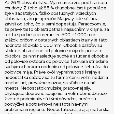
Až 26 % obyvateľstva Mjanmarska žije pod hranicou
chudoby. Z toho až 85 % chudobnej časti populácie
žije v zaostalých, ťažko dostupných vidieckych
oblastiach, ako je aj región Magway, kde sú ľudia
závislí od toho, čo si sami dopestujú. Paradoxom je,
že práve tieto oblasti patria k najsuchším v krajine, za
rok tu spadne priemerne len 500 – 1 000 mm
zrážok, pričom v ostatných oblastiach krajiny je táto
hodnota až okolo 5 000 mm. Obdobia dažďov sú
striktne ohraničené od polovice mája do polovice
októbra, za nimi nasleduje suché a studené obdobie
od polovice októbra do polovice februára striedané
suchým a horúcim obdobím od polovice februára do
polovice mája. Práve kvôli vyprahnutosti krajiny a
nedostatku dažďov sa tu farmárčeniu veľmi nedarí a
mnoho ľudí, prevažne mužov, sa sťahuje na iné
miesta. Nedostatok mužskej pracovnej sily,
chýbajúce dopravné spojenie a veľmi obmedzujúce
životné podmienky sú tými dôvodmi, prečo sú
podvýživa a potravinová neistota hlavnými
problémami regiónu. Nedostatočná je aj aj materská