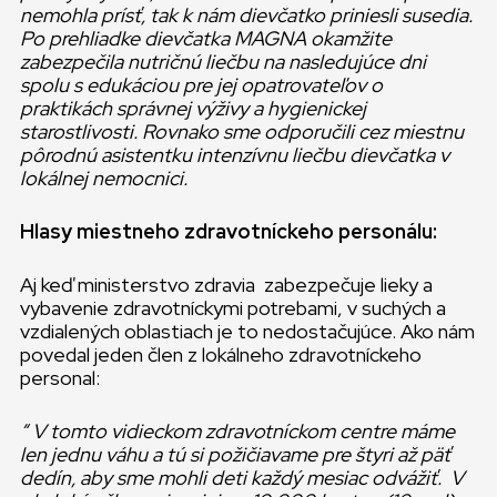
nemohla prísť, tak k nám dievčatko priniesli susedia.
Po prehliadke dievčatka MAGNA okamžite
zabezpečila nutričnú liečbu na nasledujúce dni
spolu s edukáciou pre jej opatrovateľov o
praktikách správnej výživy a hygienickej
starostlivosti. Rovnako sme odporučili cez miestnu
pôrodnú asistentku intenzívnu liečbu dievčatka v
lokálnej nemocnici.
Hlasy miestneho zdravotníckeho personálu:
Aj keď ministerstvo zdravia zabezpečuje lieky a
vybavenie zdravotníckymi potrebami, v suchých a
vzdialených oblastiach je to nedostačujúce. Ako nám
povedal jeden člen z lokálneho zdravotníckeho
personal:
“ V tomto vidieckom zdravotníckom centre máme
len jednu váhu a tú si požičiavame pre štyri až päť
dedín, aby sme mohli deti každý mesiac odvážiť. V