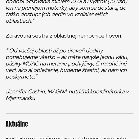
období očkovania miniem 10 000 kyatov (10 usd)
len na prenájom motorky, aby som sa dostal aj do
ťažko dostupných dedín vo vzdialenejších
oblastiach.”
Zdravotná sestra z oblastnej nemocnice hovorí:
“ Od väčšej oblasti až po úroveň dediny
potrebujeme všetko – ak máte navyše jednu váhu,
pásiky MUAC na meranie podvýživy, či mnohé iné
veci, ako aj oblečenie, budeme šťastní, ak nám ich
poskytnete.”
Jennifer Cashin, MAGNA nutričná koordinátorka v
Mjanmarsku
Aktuálne
Prečítajte si najnovšie správy z našich operácií vo svete.