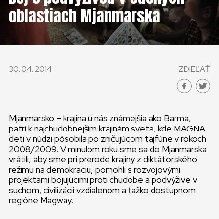
KONTAKT
oblastiach Mjanmarska
SLOVENSKO
GLOBAL
30. 04. 2014
ZDIEĽAŤ
SLOVENSKO
ČESKÁ REPUBLIKA
Mjanmarsko – krajina u nás známejšia ako Barma,
patrí k najchudobnejším krajinám sveta, kde MAGNA
deti v núdzi pôsobila po zničujúcom tajfúne v rokoch
2008/2009. V minulom roku sme sa do Mjanmarska
vrátili, aby sme pri prerode krajiny z diktátorského
režimu na demokraciu, pomohli s rozvojovými
projektami bojujúcimi proti chudobe a podvýžive v
suchom, civilizácii vzdialenom a ťažko dostupnom
regióne Magway.