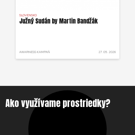
SLOVENSKO
DR 
j
Južný Sudán by Martin Bandžák
Eb
v
Bu
ži
 2025
AWARNESS KAMPAŇ
27. 05. 2026
AKT
Ako využívame prostriedky?