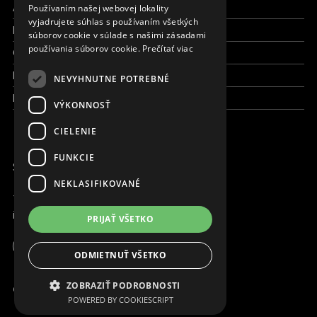
Aktuálne
Používaním našej webovej lokality
FRENCH
vyjadrujete súhlas s používaním všetkých
Kto sme
súborov cookie v súlade s našimi zásadami
používania súborov cookie.
Prečítať viac
Čo robíme
Kde robíme
NEVYHNUTNE POTREBNÉ
Kontaktujte nás
VÝKONNOSŤ
CIELENIE
FUNKCIE
SME ONLINE
NEKLASIFIKOVANÉ
+421 917 827 827
info@magna.org
PRIJAŤ VŠETKO
Slovensko
Apoteka + Pinakoteka
ODMIETNUŤ VŠETKO
Pracujte s nami
ZOBRAZIŤ PODROBNOSTI
© Copyright MAGNA. 2001 - 2026
POWERED BY COOKIESCRIPT
Kontakt