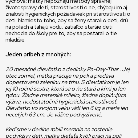
výchova: matky nepoznajú metódy správnej
životosprávy detí, starostlivosti o ne, chýbajú im aj
znalosti hygienických požiadaviek pri starostlivosti o
deti. Namiesto toho, aby sa ženy starali o deti, drú
na poliach a ťahajú vodu, zatiaľčo staršie deti
nechodia do školy pre to, aby sa postarali o tie
mladišie.
Jeden príbeh z mnohých:
20 mesačné dievčatko z dedinky
Pa-Day-Thar
. Jej
otec zomrel, matka pracuje na poli a predáva
dopestovanú zeleninu na trhu. S dievčatkom je len
jej 10 ročná sestra, ktorá sa o ňu stará a kŕmi ju len
ryžou. Žiadne materské mlieko, žiadna doplňujúca
výživa, nedostatočná hygienická starostlivosť.
Dievčatko vo svojom veku váži len 6 kg a meria len
necelých 63 cm. Je vážne podvyživené.
Keď sme v dedine robili merania na zostenie
podvýživy detí, matka dieťaťa kvôli práci na poli