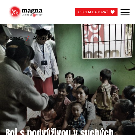
CHCEM DAROVAŤ
CHCEM DAROVAŤ
Domov
Aktuálne
NAŠA PRÁCA
O NÁS
AKTUÁLNE
ZAPOJTE SA
APOTEKA + PINAKOTEKA
PRACUJTE S NAMI
Boj s podvýživou v suchých