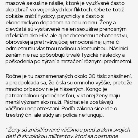
masové sexuálne násilie, ktoré je využívané často
ako zbraň vo vojenských konfliktoch. Obete totiž
dokáže zničiť fyzicky, psychicky a často s
ekonomickým dopadom na celú rodinu. Ženy a
dievčatá sú vystavené nielen sexuálne prenosným
infekciám ako HIV, ale aj nechcenému tehotenstvu,
obrovskej a pretrvávajúcej emocionálnej ujme či
odmietnutiu vlastnou rodinou a komunitou. Násilníci
ženám nie raz spôsobujú trvalé fyzické následky a
poškodenia po týraní a mrzačení rôznymi predmetmi.
Ročne je tu zaznamenaných okolo 30 tisíc znásilnení,
a predpokladá sa, že čísla sú omnoho vyššie, pretože
mnoho prípadov nie je hlásených. Kongo je
patriarchálnou spoločnosťou, v ktorej ženy majú
menší význam ako muži. Páchatelia zostávajú
väčšinou nepotrestaní. Podľa zákona síce ide o
trestný čin, ale súdy ani polícia nefungujú.
“
Ženy sú znásilňované väčšinou pred zrakmi svojich
deti či skupinkou militantov, ktorí sa postupne