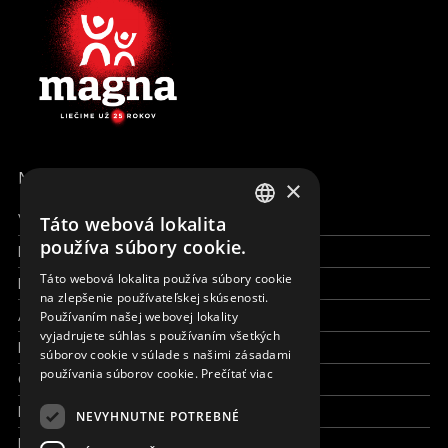
MENU
×
Všetky formy pomoci
Táto webová lokalita
ENGLISH
používa súbory cookie.
Financie a reporty
SLOVAK
Táto webová lokalita používa súbory cookie
Pracujte s nami
na zlepšenie používateľskej skúsenosti.
CZECH
Aktuálne
Používaním našej webovej lokality
FRENCH
vyjadrujete súhlas s používaním všetkých
Kto sme
súborov cookie v súlade s našimi zásadami
používania súborov cookie.
Prečítať viac
Čo robíme
Kde robíme
NEVYHNUTNE POTREBNÉ
Kontaktujte nás