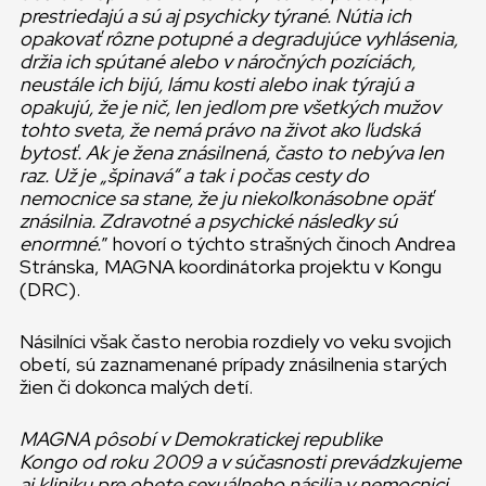
prestriedajú a sú aj psychicky týrané. Nútia ich
opakovať rôzne potupné a degradujúce vyhlásenia,
držia ich spútané alebo v náročných pozíciách,
neustále ich bijú, lámu kosti alebo inak týrajú a
opakujú, že je nič, len jedlom pre všetkých mužov
tohto sveta, že nemá právo na život ako ľudská
bytosť. Ak je žena znásilnená, často to nebýva len
raz. Už je „špinavá“ a tak i počas cesty do
nemocnice sa stane, že ju niekoľkonásobne opäť
znásilnia. Zdravotné a psychické následky sú
enormné.
” hovorí o týchto strašných činoch Andrea
Stránska, MAGNA koordinátorka projektu v Kongu
(DRC).
Násilníci však často nerobia rozdiely vo veku svojich
obetí, sú zaznamenané prípady znásilnenia starých
žien či dokonca malých detí.
MAGNA pôsobí v Demokratickej republike
Kongo od roku 2009 a v súčasnosti prevádzkujeme
aj kliniku pre obete sexuálneho násilia v nemocnici