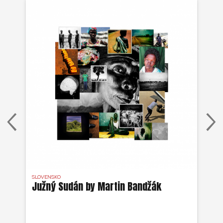
SLOVENSKO
DR 
j
Južný Sudán by Martin Bandžák
Eb
v
Bu
ži