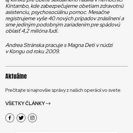
Kintambo, kde zabezpečujeme obetiam zdravotnú
asistenciu, psychosociálnu pomoc. Mesačne
registrujeme vyše 40 nových prípadov znásilnení a
sme jediným podobným zariadením pre spádovú
oblasť 4,2 milióna ľudí.
Andrea Stránska pracuje s Magna Deti v núdzi
v Kongu od roku 2009.
Aktuálne
Prečítajte si najnovšie správy z našich operácií vo svete.
VŠETKY ČLÁNKY