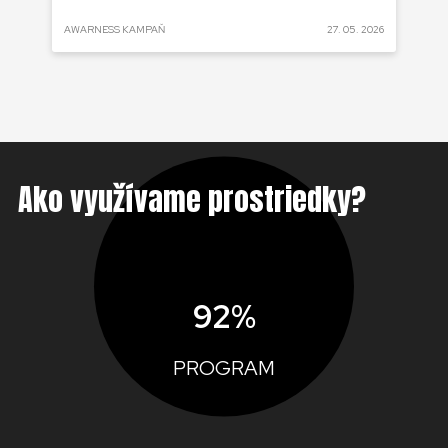
 2025
AWARNESS KAMPAŇ
27. 05. 2026
AKT
Ako využívame prostriedky?
92%
PROGRAM