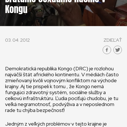
KONTAKT
Kongu
SLOVENSKO
GLOBAL
03. 04. 2012
ZDIEĽAŤ
SLOVENSKO
ČESKÁ REPUBLIKA
Demokratická republika Kongo (DRC) je rozlohou
najväčší štát afrického kontinentu. V médiách často
zmieňovaný kvôli vojnovým konfliktom na východe
krajiny. Aj tie prispeli k tomu , že Kongo nemá
fungujúci zdravotný systém, sociálne služby a
celkovú infraštruktúru. Ľudia pociťujú chudobu, je tu
veľká negramotnosť, podvýživa a v neposlednom
rade tu chýba bezpečnosť!
Jedným z veľkých problémov v tejto krajine je