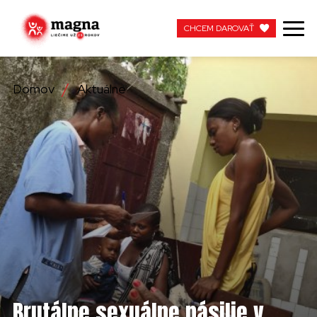
CHCEM DAROVAŤ
CHCEM DAROVAŤ
Domov
Aktuálne
NAŠA PRÁCA
O NÁS
AKTUÁLNE
ZAPOJTE SA
APOTEKA + PINAKOTEKA
PRACUJTE S NAMI
Brutálne sexuálne násilie v