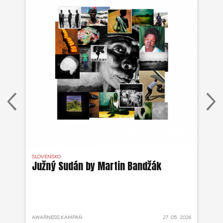
SLOVENSKO
DR 
j
Južný Sudán by Martin Bandžák
Eb
v
Bu
ži
 2025
AWARNESS KAMPAŇ
27. 05. 2026
AKT