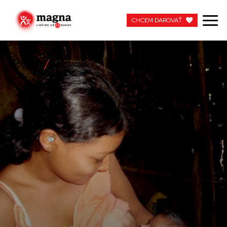
CHCEM DAROVAŤ
CHCEM DAROVAŤ
Domov
Aktuálne
NAŠA PRÁCA
O NÁS
AKTUÁLNE
ZAPOJTE SA
APOTEKA + PINAKOTEKA
PRACUJTE S NAMI