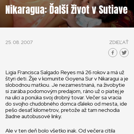
KONTAKT
Nikaragua: Ďalší život v Sutiave
SLOVENSKO
GLOBAL
25. 08. 2007
ZDIEĽAŤ
SLOVENSKO
ČESKÁ REPUBLIKA
Ligia Francisca Salgado Reyes má 26 rokov a má už
štyri deti. Žije v komunite Goyena Sur v Nikaragui a je
slobodnou matkou. Je nezamestnaná, na živobytie
si zarába podomovým predajom, ráno už o piatej je
na ulici a ponúka svoj drobný tovar. Večer sa vracia
do svojho chudobného domca ďaleko od mesta, ide
pešo desať kilometrov, pretože až tam nechodia
žiadne autobusové linky.
Ale v ten deň bolo všetko inak. Od večera cítila