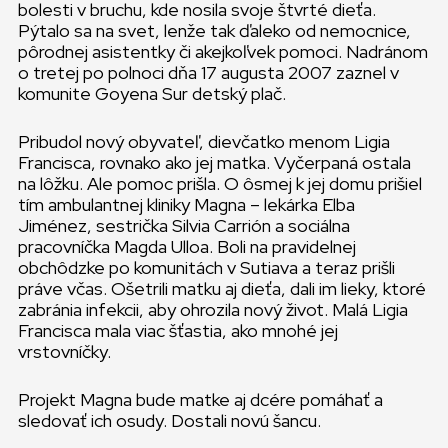
bolesti v bruchu, kde nosila svoje štvrté dieťa.
Pýtalo sa na svet, lenže tak ďaleko od nemocnice,
pôrodnej asistentky či akejkoľvek pomoci. Nadránom
o tretej po polnoci dňa 17 augusta 2007 zaznel v
komunite Goyena Sur detský plač.
Pribudol nový obyvateľ, dievčatko menom Ligia
Francisca, rovnako ako jej matka. Vyčerpaná ostala
na lôžku. Ale pomoc prišla. O ôsmej k jej domu prišiel
tím ambulantnej kliniky Magna – lekárka Elba
Jiménez, sestrička Silvia Carrión a sociálna
pracovníčka Magda Ulloa. Boli na pravidelnej
obchôdzke po komunitách v Sutiava a teraz prišli
práve včas. Ošetrili matku aj dieťa, dali im lieky, ktoré
zabránia infekcii, aby ohrozila nový život. Malá Ligia
Francisca mala viac šťastia, ako mnohé jej
vrstovníčky.
Projekt Magna bude matke aj dcére pomáhať a
sledovať ich osudy. Dostali novú šancu.