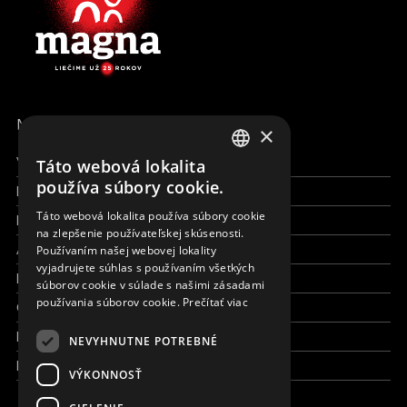
MENU
×
Všetky formy pomoci
Táto webová lokalita
ENGLISH
používa súbory cookie.
Financie a reporty
SLOVAK
Táto webová lokalita používa súbory cookie
Pracujte s nami
na zlepšenie používateľskej skúsenosti.
CZECH
Aktuálne
Používaním našej webovej lokality
FRENCH
vyjadrujete súhlas s používaním všetkých
Kto sme
súborov cookie v súlade s našimi zásadami
používania súborov cookie.
Prečítať viac
Čo robíme
Kde robíme
NEVYHNUTNE POTREBNÉ
Kontaktujte nás
VÝKONNOSŤ