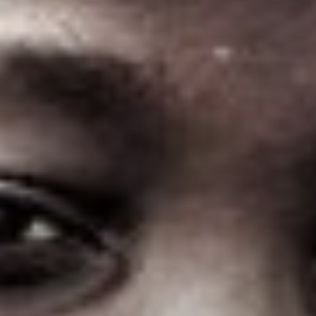
pomôcť zachrániť živo
tých častí sveta
Sme závislí od odhodla
obetavosti a tvrdej prá
teréne aj v kancelárii