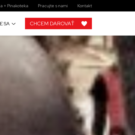
a + Pinakoteka
Pracujte s nami
Kontakt
CHCEM DAROVAŤ
E SA
h
 od ľudí ako
rojektov, by
lupráce s
ky zbierkové
 žiadny
imi môžete