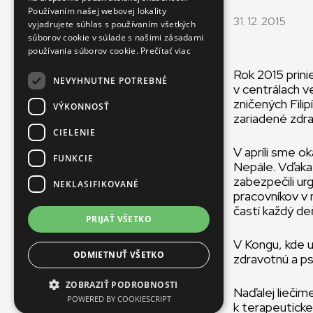
Používaním našej webovej lokality
31. 12. 2015
FRENCH
vyjadrujete súhlas s používaním všetkých
súborov cookie v súlade s našimi zásadami
používania súborov cookie.
Prečítať viac
Rok 2015 prini
NEVYHNUTNE POTREBNÉ
v centrálach v
zničených Fil
VÝKONNOSŤ
zariadené zdr
CIELENIE
V apríli sme o
FUNKCIE
Nepále. Vďaka 
zabezpečili u
NEKLASIFIKOVANÉ
pracovníkov v
častí každý de
PRIJAŤ VŠETKO
V Kongu, kde 
ODMIETNUŤ VŠETKO
zdravotnú a p
ZOBRAZIŤ PODROBNOSTI
Naďalej liečim
POWERED BY COOKIESCRIPT
k terapeuticke