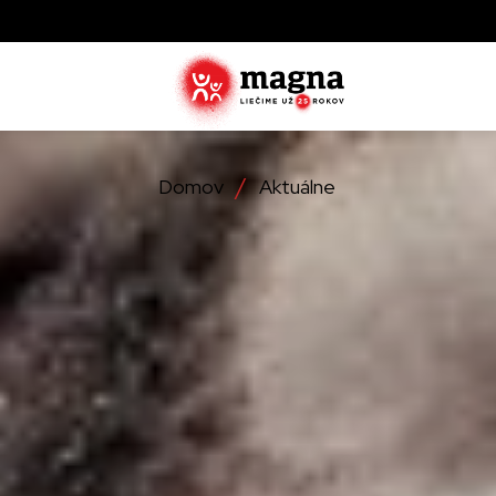
Domov
Aktuálne
Zistite ak
zachraňujú
najviac tr
Objavte, 
operácie
Detailné 
ktoré lieč
službách,
Zistite vi