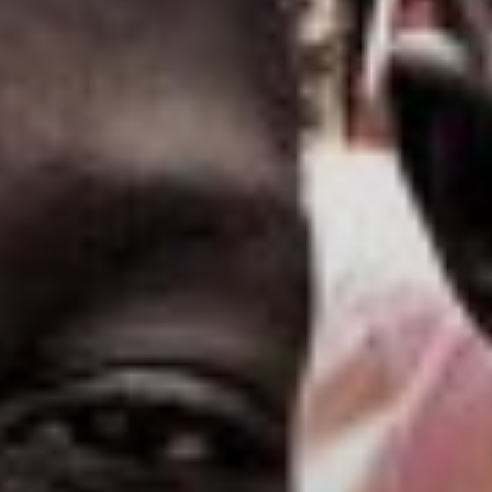
t
nia,
ce ľudí v