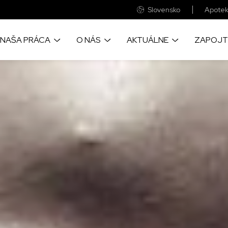
Slovensko
Apotek
NAŠA PRÁCA
O NÁS
AKTUÁLNE
ZAPOJT
o prinášame život
Sme medzinárodná zdravotnícka
Objavye aktulne správy a príbehy
Veľká časť finančnýc
cu pomoc, tam kde je to
humanitárna organizácia
z našich projektov okolo sveta
prostriedkov pochádza
eba
ste vy
Pozrite si naše každoročné
Velké fotografické reportáže zo
kde realizujeme naše
auditované finančné výkazy
zabudnutých kríz sveta
Udržateľnosť našich p
nebola možná bez spo
firmami a nadáciami
Objavte ako a prečo sme vznikli a
Zapojte sa a navštívte naše
informácie o chorobách,
všetko o významných udalostiach
pudujatia, kde sa dozviete viac o
ime, a o lekárskych
v našej práci
našej práci
Tu nájdete naše všet
 ktoré poskytujeme
bankové účty
Zistite, ako prevádzkujeme
globálnu sieť MAGNA
Pre vás neznamenajú
výdavok a pritom s n
ac o našich svedectvách