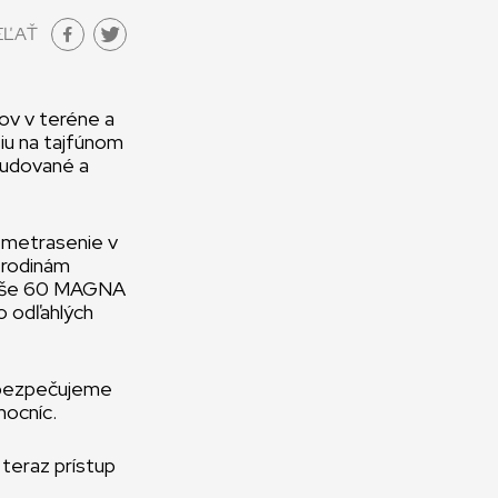
EĽAŤ
kov v teréne a
siu na tajfúnom
budované a
zemetrasenie v
 rodinám
 Vyše 60 MAGNA
o odľahlých
zabezpečujeme
mocníc.
 teraz prístup