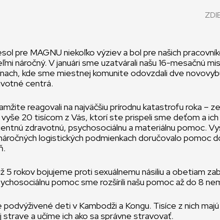
ZDI
esol pre MAGNU niekoľko výziev a bol pre našich pracovní
eľmi náročný. V januári sme uzatvárali našu 16-mesačnú mi
ipínach, kde sme miestnej komunite odovzdali dve novovy
avotné centrá.
kamžite reagovali na najväčšiu prírodnu katastrofu roka – 
vyše 20 tisícom z Vás, ktorí ste prispeli sme deťom a ich
rgentnú zdravotnú, psychosociálnu a materiálnu pomoc.
 náročných logistických podmienkach doručovalo pomoc d
ň.
už 5 rokov bojujeme proti sexuálnemu násiliu a obetiam 
sychosociálnu pomoc sme rozšírili našu pomoc až do 8 ne
e podvýživené deti v Kambodži a Kongu. Tisíce z nich majú
j strave a učíme ich ako sa správne stravovať.