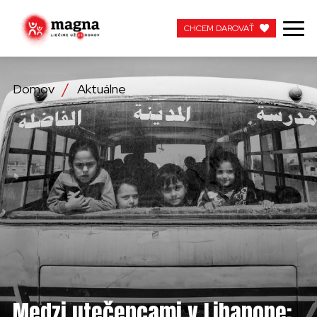
CHCEM DAROVAŤ
CHCEM DAROVAŤ
Domov
Aktuálne
NAŠA PRÁCA
O NÁS
AKTUÁLNE
ZAPOJTE SA
APOTEKA + PINAKOTEKA
PRACUJTE S NAMI
Medzi utečencami v Libanone: