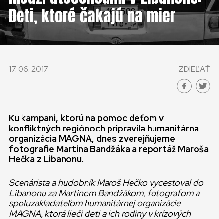
KONTAKT
Deti, ktoré čakajú na mier
SLOVENSKO
GLOBAL
17. 06. 2017
ZDIEĽAŤ
SLOVENSKO
ČESKÁ REPUBLIKA
Ku kampani, ktorú na pomoc deťom v
konfliktných regiónoch pripravila humanitárna
organizácia MAGNA, dnes zverejňujeme
fotografie Martina Bandžáka a reportáž Maroša
Hečka z Libanonu.
Scenárista a hudobník Maroš Hečko vycestoval do
Libanonu za Martinom Bandžákom, fotografom a
spoluzakladateľom humanitárnej organizácie
MAGNA, ktorá lieči deti a ich rodiny v krízových