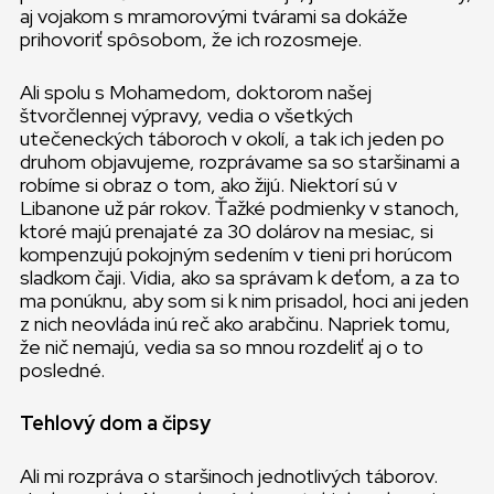
aj vojakom s mramorovými tvárami sa dokáže
prihovoriť spôsobom, že ich rozosmeje.
Ali spolu s Mohamedom, doktorom našej
štvorčlennej výpravy, vedia o všetkých
utečeneckých táboroch v okolí, a tak ich jeden po
druhom objavujeme, rozprávame sa so staršinami a
robíme si obraz o tom, ako žijú. Niektorí sú v
Libanone už pár rokov. Ťažké podmienky v stanoch,
ktoré majú prenajaté za 30 dolárov na mesiac, si
kompenzujú pokojným sedením v tieni pri horúcom
sladkom čaji. Vidia, ako sa správam k deťom, a za to
ma ponúknu, aby som si k nim prisadol, hoci ani jeden
z nich neovláda inú reč ako arabčinu. Napriek tomu,
že nič nemajú, vedia sa so mnou rozdeliť aj o to
posledné.
Tehlový dom a čipsy
Ali mi rozpráva o staršinoch jednotlivých táborov.