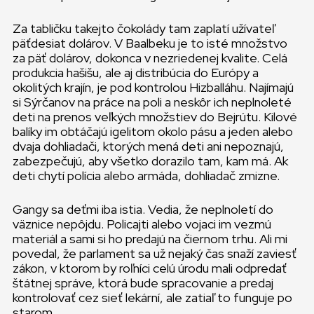
Za tabličku takejto čokolády tam zaplatí užívateľ
päťdesiat dolárov. V Baalbeku je to isté množstvo
za päť dolárov, dokonca v nezriedenej kvalite. Celá
produkcia hašišu, ale aj distribúcia do Európy a
okolitých krajín, je pod kontrolou Hizballáhu. Najímajú
si Sýrčanov na práce na poli a neskôr ich neplnoleté
deti na prenos veľkých množstiev do Bejrútu. Kilové
balíky im obtáčajú igelitom okolo pásu a jeden alebo
dvaja dohliadači, ktorých mená deti ani nepoznajú,
zabezpečujú, aby všetko dorazilo tam, kam má. Ak
deti chytí polícia alebo armáda, dohliadač zmizne.
Gangy sa deťmi iba istia. Vedia, že neplnoletí do
väznice nepôjdu. Policajti alebo vojaci im vezmú
materiál a sami si ho predajú na čiernom trhu. Ali mi
povedal, že parlament sa už nejaký čas snaží zaviesť
zákon, v ktorom by roľníci celú úrodu mali odpredať
štátnej správe, ktorá bude spracovanie a predaj
kontrolovať cez sieť lekární, ale zatiaľ to funguje po
starom.