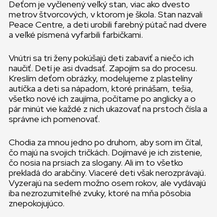
Deťom je vyčlenený veľký stan, viac ako dvesto
metrov štvorcových, v ktorom je škola. Stan nazvali
Peace Centre, a deti urobili farebný pútač nad dvere
a veľké písmená vyfarbili farbičkami.
Vnútri sa tri ženy pokúšajú deti zabaviť a niečo ich
naučiť. Detí je asi dvadsať. Zapojím sa do procesu.
Kreslím deťom obrázky, modelujeme z plastelíny
autíčka a deti sa nápadom, ktoré prinášam, tešia,
všetko nové ich zaujíma, počítame po anglicky a o
pár minút vie každé z nich ukazovať na prstoch čísla a
správne ich pomenovať.
Chodia za mnou jedno po druhom, aby som im čítal,
čo majú na svojich tričkách. Dojímavé je ich zistenie,
čo nosia na prsiach za slogany. Ali im to všetko
prekladá do arabčiny. Viaceré deti však nerozprávajú.
Vyzerajú na sedem možno osem rokov, ale vydávajú
iba nezrozumiteľné zvuky, ktoré na mňa pôsobia
znepokojujúco.