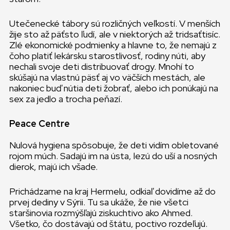
Utečenecké tábory sú rozličných veľkostí. V menších
žije sto až päťsto ľudí, ale v niektorých až tridsaťtisíc.
Zlé ekonomické podmienky a hlavne to, že nemajú z
čoho platiť lekársku starostlivosť, rodiny núti, aby
nechali svoje deti distribuovať drogy. Mnohí to
skúšajú na vlastnú päsť aj vo väčších mestách, ale
nakoniec buď nútia deti žobrať, alebo ich ponúkajú na
sex za jedlo a trocha peňazí.
Peace Centre
Nulová hygiena spôsobuje, že deti vidím obletované
rojom múch. Sadajú im na ústa, lezú do uší a nosných
dierok, majú ich všade.
Prichádzame na kraj Hermelu, odkiaľ dovidíme až do
prvej dediny v Sýrii. Tu sa ukáže, že nie všetci
staršinovia rozmýšľajú ziskuchtivo ako Ahmed.
Všetko, čo dostávajú od štátu, poctivo rozdeľujú.