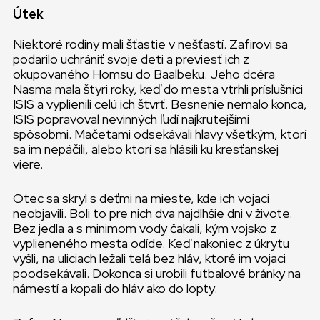
Útek
Niektoré rodiny mali šťastie v nešťastí. Zafirovi sa
podarilo uchrániť svoje deti a previesť ich z
okupovaného Homsu do Baalbeku. Jeho dcéra
Nasma mala štyri roky, keď do mesta vtrhli príslušníci
ISIS a vyplienili celú ich štvrť. Besnenie nemalo konca,
ISIS popravoval nevinných ľudí najkrutejšími
spôsobmi. Mačetami odsekávali hlavy všetkým, ktorí
sa im nepáčili, alebo ktorí sa hlásili ku kresťanskej
viere.
Otec sa skryl s deťmi na mieste, kde ich vojaci
neobjavili. Boli to pre nich dva najdlhšie dni v živote.
Bez jedla a s minimom vody čakali, kým vojsko z
vyplieneného mesta odíde. Keď nakoniec z úkrytu
vyšli, na uliciach ležali telá bez hláv, ktoré im vojaci
poodsekávali. Dokonca si urobili futbalové bránky na
námestí a kopali do hláv ako do lopty.