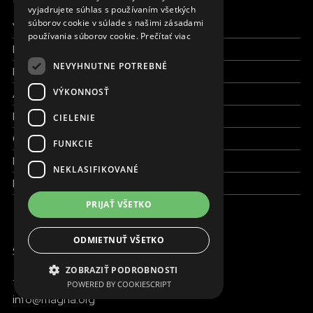
FRENCH
vyjadrujete súhlas s používaním všetkých
súborov cookie v súlade s našimi zásadami
Všetky formy pomoci
používania súborov cookie.
Prečítať viac
Financie a reporty
NEVYHNUTNE POTREBNÉ
Pracujte s nami
VÝKONNOSŤ
Aktuálne
Kto sme
CIELENIE
Čo robíme
FUNKCIE
Kde robíme
NEKLASIFIKOVANÉ
Kontaktujte nás
PRIJAŤ VŠETKO
Slovensko
Apoteka + Pinakoteka
ODMIETNUŤ VŠETKO
SME ONLINE
Pracujte s nami
ZOBRAZIŤ PODROBNOSTI
+421 917 827 827
POWERED BY COOKIESCRIPT
Kontakt
info@magna.org