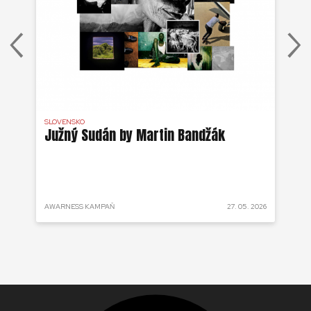
SLOVENSKO
DR 
j
Južný Sudán by Martin Bandžák
Eb
v
Bu
ži
 2025
AWARNESS KAMPAŇ
27. 05. 2026
AKT