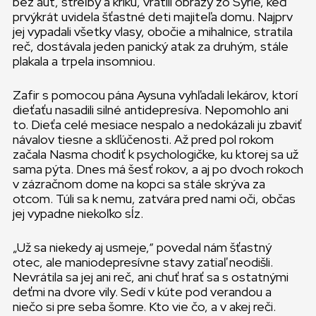
bez áut, streľby a kriku, vrátili obrazy zo Sýrie, keď
prvýkrát uvidela šťastné deti majiteľa domu. Najprv
jej vypadali všetky vlasy, obočie a mihalnice, stratila
reč, dostávala jeden panický atak za druhým, stále
plakala a trpela insomniou.
Zafir s pomocou pána Aysuna vyhľadali lekárov, ktorí
dieťaťu nasadili silné antidepresíva. Nepomohlo ani
to. Dieťa celé mesiace nespalo a nedokázali ju zbaviť
návalov tiesne a skľúčenosti. Až pred pol rokom
začala Nasma chodiť k psychologičke, ku ktorej sa už
sama pýta. Dnes má šesť rokov, a aj po dvoch rokoch
v zázračnom dome na kopci sa stále skrýva za
otcom. Túli sa k nemu, zatvára pred nami oči, občas
jej vypadne niekoľko sĺz.
„Už sa niekedy aj usmeje,“ povedal nám šťastný
otec, ale maniodepresívne stavy zatiaľ neodišli.
Nevrátila sa jej ani reč, ani chuť hrať sa s ostatnými
deťmi na dvore vily. Sedí v kúte pod verandou a
niečo si pre seba šomre. Kto vie čo, a v akej reči.