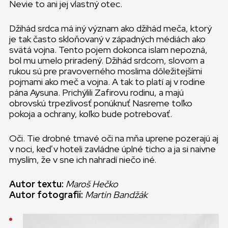
Nevie to ani jej vlastný otec.
Džihád srdca má iný význam ako džihád meča, ktorý
je tak často skloňovaný v západných médiách ako
svätá vojna. Tento pojem dokonca islam nepozná,
bol mu umelo priradený. Džihád srdcom, slovom a
rukou sú pre pravoverného moslima dôležitejšími
pojmami ako meč a vojna. A tak to platí aj v rodine
pána Aysuna. Prichýlili Zafirovu rodinu, a majú
obrovskú trpezlivosť ponúknuť Nasreme toľko
pokoja a ochrany, koľko bude potrebovať.
Oči. Tie drobné tmavé oči na mňa uprene pozerajú aj
v noci, keď v hoteli zavládne úplné ticho a ja si naivne
myslím, že v sne ich nahradí niečo iné.
Autor textu:
Maroš Hečko
Autor fotografií:
Martin Bandžák