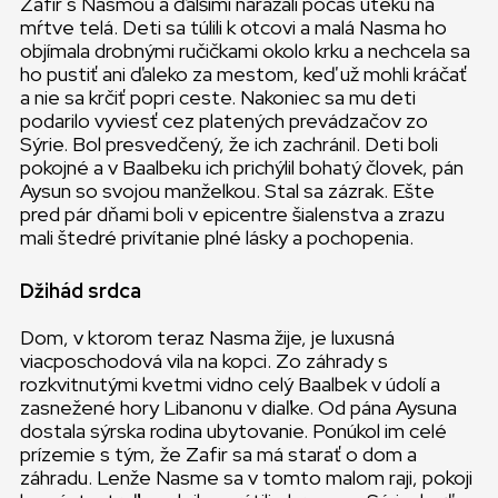
Zafir s Nasmou a ďalšími narážali počas úteku na
mŕtve telá. Deti sa túlili k otcovi a malá Nasma ho
objímala drobnými ručičkami okolo krku a nechcela sa
ho pustiť ani ďaleko za mestom, keď už mohli kráčať
a nie sa krčiť popri ceste. Nakoniec sa mu deti
podarilo vyviesť cez platených prevádzačov zo
Sýrie. Bol presvedčený, že ich zachránil. Deti boli
pokojné a v Baalbeku ich prichýlil bohatý človek, pán
Aysun so svojou manželkou. Stal sa zázrak. Ešte
pred pár dňami boli v epicentre šialenstva a zrazu
mali štedré privítanie plné lásky a pochopenia.
Džihád srdca
Dom, v ktorom teraz Nasma žije, je luxusná
viacposchodová vila na kopci. Zo záhrady s
rozkvitnutými kvetmi vidno celý Baalbek v údolí a
zasnežené hory Libanonu v diaľke. Od pána Aysuna
dostala sýrska rodina ubytovanie. Ponúkol im celé
prízemie s tým, že Zafir sa má starať o dom a
záhradu. Lenže Nasme sa v tomto malom raji, pokoji