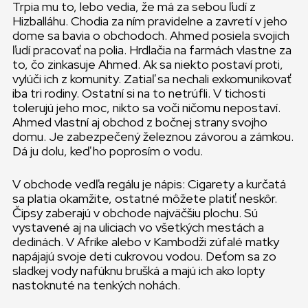
Trpia mu to, lebo vedia, že má za sebou ľudí z
Hizballáhu. Chodia za ním pravidelne a zavretí v jeho
dome sa bavia o obchodoch. Ahmed posiela svojich
ľudí pracovať na polia. Hrdlačia na farmách vlastne za
to, čo zinkasuje Ahmed. Ak sa niekto postaví proti,
vylúči ich z komunity. Zatiaľ sa nechali exkomunikovať
iba tri rodiny. Ostatní si na to netrúfli. V tichosti
tolerujú jeho moc, nikto sa voči ničomu nepostaví.
Ahmed vlastní aj obchod z bočnej strany svojho
domu. Je zabezpečený železnou závorou a zámkou.
Dá ju dolu, keď ho poprosím o vodu.
V obchode vedľa regálu je nápis: Cigarety a kurčatá
sa platia okamžite, ostatné môžete platiť neskôr.
Čipsy zaberajú v obchode najväčšiu plochu. Sú
vystavené aj na uliciach vo všetkých mestách a
dedinách. V Afrike alebo v Kambodži zúfalé matky
napájajú svoje deti cukrovou vodou. Deťom sa zo
sladkej vody nafúknu brušká a majú ich ako lopty
nastoknuté na tenkých nohách.