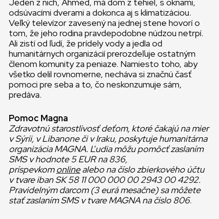
Jeden z nich, Ahmed, má dom z tehiel, s oknami,
odsúvacími dverami a dokonca aj s klimatizáciou.
Veľký televízor zavesený na jednej stene hovorí o
tom, že jeho rodina pravdepodobne núdzou netrpí.
Ali zistí od ľudí, že prídely vody a jedla od
humanitárnych organizácií prerozdeľuje ostatným
členom komunity za peniaze. Namiesto toho, aby
všetko delil rovnomerne, necháva si značnú časť
pomoci pre seba a to, čo neskonzumuje sám,
predáva.
Pomoc Magna
Zdravotnú starostlivosť deťom, ktoré čakajú na mier
v Sýrii, v Libanone či v Iraku, poskytuje humanitárna
organizácia MAGNA. Ľudia môžu pomôcť zaslaním
SMS v hodnote 5 EUR na 836,
príspevkom
online
alebo na číslo zbierkového účtu
v tvare iban SK 58 11 000 000 00 2943 00 4292.
Pravidelným darcom (3 eurá mesačne) sa môžete
stať zaslaním SMS v tvare MAGNA na číslo 806
.