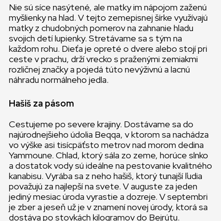
Nie sú síce nasýtené, ale matky im nápojom zaženú
myšlienky na hlad. V tejto zemepisnej šírke využívajú
matky z chudobných pomerov na zahnanie hladu
svojich detí lupienky. Stretávame sa s tým na
každom rohu. Dieťa je opreté o dvere alebo stojí pri
ceste v prachu, drží vrecko s praženými zemiakmi
rozličnej značky a pojedá túto nevýživnú a lacnú
náhradu normálneho jedla.
Hašiš za pásom
Cestujeme po severe krajiny. Dostávame sa do
najúrodnejšieho údolia Beqqa, v ktorom sa nachádza
vo výške asi tisícpäťsto metrov nad morom dedina
Yammoune. Chlad, ktorý sála zo zeme, horúce slnko
a dostatok vody sú ideálne na pestovanie kvalitného
kanabisu. Vyrába sa z neho hašiš, ktorý tunajší ľudia
považujú za najlepší na svete. V auguste za jeden
jediný mesiac úroda vyrastie a dozreje. V septembri
je zber a jeseň už je v znamení novej úrody, ktorá sa
dostáva po stovkách kilogramov do Bejrútu.