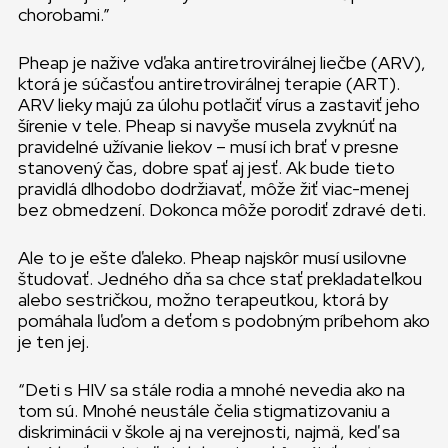
chorobami.”
Pheap je nažive vďaka antiretrovirálnej liečbe (ARV),
ktorá je súčasťou antiretrovirálnej terapie (ART).
ARV lieky majú za úlohu potlačiť vírus a zastaviť jeho
šírenie v tele. Pheap si navyše musela zvyknúť na
pravidelné užívanie liekov – musí ich brať v presne
stanovený čas, dobre spať aj jesť. Ak bude tieto
pravidlá dlhodobo dodržiavať, môže žiť viac-menej
bez obmedzení. Dokonca môže porodiť zdravé deti.
Ale to je ešte ďaleko. Pheap najskôr musí usilovne
študovať. Jedného dňa sa chce stať prekladateľkou
alebo sestričkou, možno terapeutkou, ktorá by
pomáhala ľuďom a deťom s podobným príbehom ako
je ten jej.
“Deti s HIV sa stále rodia a mnohé nevedia ako na
tom sú. Mnohé neustále čelia stigmatizovaniu a
diskriminácii v škole aj na verejnosti, najmä, keď sa