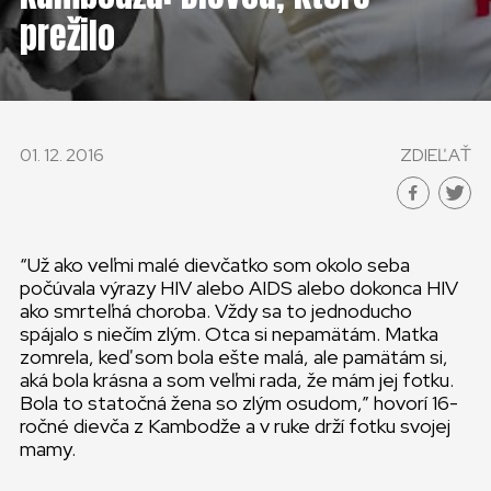
KONTAKT
prežilo
SLOVENSKO
GLOBAL
01. 12. 2016
ZDIEĽAŤ
SLOVENSKO
ČESKÁ REPUBLIKA
“Už ako veľmi malé dievčatko som okolo seba
počúvala výrazy HIV alebo AIDS alebo dokonca HIV
ako smrteľná choroba. Vždy sa to jednoducho
spájalo s niečím zlým. Otca si nepamätám. Matka
zomrela, keď som bola ešte malá, ale pamätám si,
aká bola krásna a som veľmi rada, že mám jej fotku.
Bola to statočná žena so zlým osudom,” hovorí 16-
ročné dievča z Kambodže a v ruke drží fotku svojej
mamy.