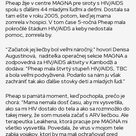
Pheap žije v centre MAGNA pre siroty s HIV/AIDS
spolu s ďalšími 44 mladými ľuďmi a deťmi. Dostala sa
tam ešte v roku 2005, potom, keď jej mama
zomrela v hospici. V tom čase 5-ročná Pheap mala
pokročilé štádium HIV/AIDS a keby nedostala
pomoc, zomrela by.
“Začiatok jej liečby bol veľmi náročný,” hovorí Denisa
Augustínová, riaditeľka operačnej sekcie MAGNA a
zodpovedná za HIV/AIDS aktivity v Kambodži a
dodáva: “Pheap mala štvrtý stupeň HIV/AIDS, TBC
a bola veľmi podvyživená. Podarilo sa nám ju však
zachrániť tak ako ďalšie stovky detí a mladých ľudí.”
Pheap si pamätá moment, keď pochopila, prečo je
chorá: “Mama nemala dosť času, aby mi vysvetlila,
ako sa mi HIV dostalo do tela a ako sa rozmnožilo do
takej miery, že som musela začať s ARV liečbou. Ale
terapeutka Leakhena, ktorá pracuje pre MAGNA mi
všetko vysvetlila. Povedala, že vírus v mojom tele
zabíja vojakov, ktorí by ma mali ochraňovať pred