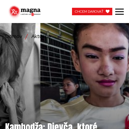
CHCEM DAROVAŤ
CHCEM DAROVAŤ
Domov
Aktuálne
NAŠA PRÁCA
O NÁS
AKTUÁLNE
ZAPOJTE SA
APOTEKA + PINAKOTEKA
PRACUJTE S NAMI
Kambodža: Dievča, ktoré