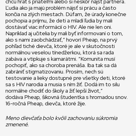
chcú hrať s priateľmi alebo si neskôr nájsť partnera.
Ľudia ako ja majú problém nájsť si prácu a často
končia na zlých miestach. Dúfam, že úrady konečne
pochopia a príjmu, že deti a mladí ľudia by mali
dostávať viac informácií o HIV. Ale nie len oni.
Napríklad aj učitelia by mali byť informovaní o tom,
ako s nami zaobchádzať,” hovorí Pheap, na prvý
pohľad tiché dievča, ktoré je ale v skutočnosti
normálnou veselou tínedžerkou, ktorá sa rada
zabáva a vtipkuje s kamarátmi. “Komunita musí
pochopiť, ako sa choroba prenáša. Iba tak sa dá
zabrániť stigmatizovaniu. Prosím, nech sú
testovanie a lieky dostupné pre všetky deti, ktoré
sa s HIV narodia a musia s ním žiť. Dodá im to silu
normálne chodiť do školy a žiť lepší život,”
dodáva Pheap, šikovná študentka s hromadou snov.
16-ročná Pheap, dievča, ktoré žije.
Meno dievčaťa bolo kvôli zachovaniu súkromia
zmenené.