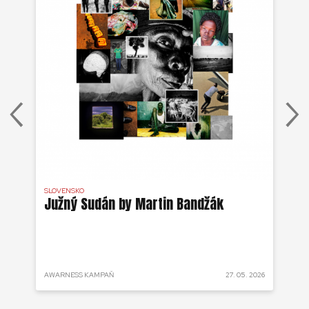
SLOVENSKO
DR 
j
Južný Sudán by Martin Bandžák
Eb
v
Bu
ži
 2025
AWARNESS KAMPAŇ
27. 05. 2026
AKT