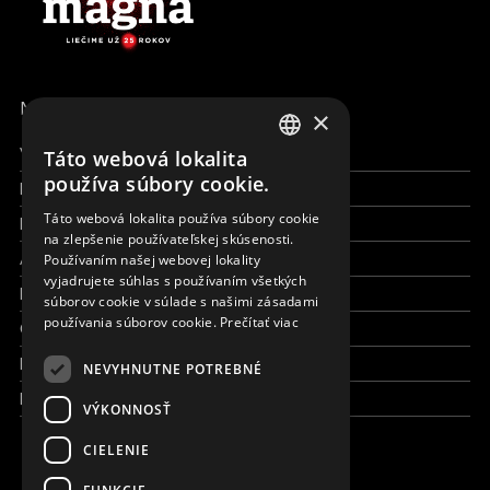
MENU
×
Všetky formy pomoci
Táto webová lokalita
ENGLISH
používa súbory cookie.
Financie a reporty
SLOVAK
Táto webová lokalita používa súbory cookie
Pracujte s nami
na zlepšenie používateľskej skúsenosti.
CZECH
Aktuálne
Používaním našej webovej lokality
FRENCH
vyjadrujete súhlas s používaním všetkých
Kto sme
súborov cookie v súlade s našimi zásadami
používania súborov cookie.
Prečítať viac
Čo robíme
Kde robíme
NEVYHNUTNE POTREBNÉ
Kontaktujte nás
VÝKONNOSŤ
CIELENIE