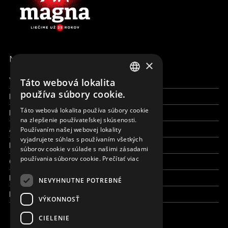
MENU
×
Všetky formy pomoci
Táto webová lokalita
ENGLISH
používa súbory cookie.
Financie a reporty
SLOVAK
Táto webová lokalita používa súbory cookie
Pracujte s nami
na zlepšenie používateľskej skúsenosti.
CZECH
Aktuálne
Používaním našej webovej lokality
FRENCH
vyjadrujete súhlas s používaním všetkých
Kto sme
súborov cookie v súlade s našimi zásadami
používania súborov cookie.
Prečítať viac
Čo robíme
Kde robíme
NEVYHNUTNE POTREBNÉ
Kontaktujte nás
VÝKONNOSŤ
CIELENIE