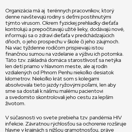
Organizácia má aj terénnych pracovníkov, ktorý
denne navštevujú rodiny s deťmi postihnutými
týmto vírusom. Okrem fyzickej prehliadky dieťaťa
kontrolujú a prepočítavajú užité lieky, dodávajú nové,
informujú sa o zdraví dieťaťa v predchádzajúcich
dňoch, o jeho prospechu v škole či jeho záujmoch.
Na viac týždenne rodičom prispievajú istou
finančnou sumou na vzdelanie a výživu ich potomka.
Táto tzv. základná domáca starostlivosť sa netýka
len detí priamo v hlavnom meste, ale aj rodín
vzdialených od Phnom Penhu niekoľko desiatok
kilometrov. Niekoľko krát som s kolegami
absolvovala tieto jazdy ryžovými poľami, len aby
sme sa dostali k nášmu malému pacientovi
a svedomito skontrolovali jeho cestu za lepším
životom.
V súčasnosti vo svete prebieha tzv. pandémia HIV
infekcie. Závratnou rýchlosťou sa ochorenie rozširuje
hlavne v krajinách s nižšou gramotnosťou, práve