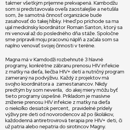
takmer všetkým príjemne prekvapená. Kambodžu
som si predstavovala oveľa zaostalejšie a netušila
som, že samotná činnosť organizácie bude
zasahovať do takej hĺbky. Hneď po príchode sa ma
ujal medicínsky koordinátor Romain Santon, ktorý sa
mi venoval až do posledného dňa stáže. Spoločne
sme pripravili moju pracovnú náplň a začala som sa
naplno venovať svojej činnosti v teréne.
Magna má v Kamdodži rozbehnuté 3 hlavné
programy, konkrétne zábranu prenosu HIV infekcie
z matky na dieťa, liečba HIV+ detí a nutričný program
zameraný na podvýživu. Každý z projektov má
svojho koordinátora a zamestanancov. Nikdy
predtým by som neverila, do akej miery môžu byť
tieto programy úspešné. Príkladom je masívne
zníženie prenosu HIV infekcie z matky na dieťa
o niekoľko desiatok percent, pravidelné prídely
výživy pre deti od novorodencov až po školákov,
každodenná antiretrovirová terapia pre HIV+ deti, či
už patria alebo nepatria do sirotincov Magny.