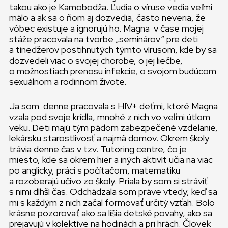
takou ako je Kamobodža. Ľudia o víruse vedia veľmi
málo a ak sa o ňom aj dozvedia, často neveria, že
vôbec existuje a ignorujú ho. Magna v čase mojej
stáže pracovala na tvorbe „seminárov“ pre deti
a tínedžerov postihnutých týmto vírusom, kde by sa
dozvedeli viac o svojej chorobe, o jej liečbe,
o možnostiach prenosu infekcie, o svojom budúcom
sexuálnom a rodinnom živote.
Ja som denne pracovala s HIV+ deťmi, ktoré Magna
vzala pod svoje krídla, mnohé z nich vo veľmi útlom
veku. Deti majú tým pádom zabezpečené vzdelanie,
lekársku starostlivosť a najmä domov. Okrem školy
trávia denne čas v tzv. Tutoring centre, čo je
miesto, kde sa okrem hier a iných aktivít učia na viac
po anglicky, práci s počítačom, matematiku
a rozoberajú učivo zo školy. Priala by som si stráviť
s nimi dlhší čas. Odchádzala som práve vtedy, keď sa
mi s každým z nich začal formovať určitý vzťah. Bolo
krásne pozorovať ako sa líšia detské povahy, ako sa
prejavujú v kolektíve na hodinách a pri hrách. Človek