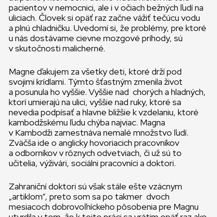
pacientov v nemocnici, ale i v očiach bežných ľudí na
uliciach. Človek si opäť raz začne vážiť tečúcu vodu
a plnú chladničku. Uvedomí si, že problémy, pre ktoré
u nás dostávame cievne mozgové príhody, sú
v skutočnosti malicherné.
Magne ďakujem za všetky deti, ktoré drží pod
svojimi krídlami. Týmto šťastným zmenila život
a posunula ho vyššie. Vyššie nad chorých a hladných,
ktorí umierajú na ulici, vyššie nad ruky, ktoré sa
nevedia podpísať a hlavne bližšie k vzdelaniu, ktoré
kambodžskému ľudu chýba najviac. Magna
v Kambodži zamestnáva nemalé množstvo ľudí.
Zväčša ide o anglicky hovoriacich pracovníkov
a odborníkov v rôznych odvetviach, či už sú to
učitelia, výživári, sociálni pracovníci a doktori.
Zahraniční doktori sú však stále ešte vzácnym
„artiklom“, preto som sa po takmer dvoch
mesiacoch dobrovoľníckeho pôsobenia pre Magnu
utvrdila v tom, že k tejto práci sa vrátim opäť raz ako