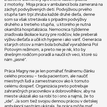
z motorky. Moja práca v ambulancií bola zameraná na
záchyt podvyživených detí. Podvýživou prvého
stupňa tam trpí zhruba každé druhé dieťa, denne
som sa však stretávala s prípadmi podvýživy
druhého a tretieho stupňa, u ktorého je nutná
okamžitá hospitalizácia. Nemocnica týždenne
zriaďovala školiace kurzy pre rodičov, kde preberali
výživu dieťaťa a učili ich hygiene i ako variť. Generácia
starých otcov a mám bola bohužiaľ vyvraždená Pol
Potovým režimom, a preto nie je nik, kto by
dnešným rodičom poradil a naučil ich veci, ktoré sú
nám „jasné“.
Práca Magny nie je len pomáhať finálnemu článku
celého procesu – teda pacientom, ale naučiť
miestnych ľudí a zamestnancov ako k tomuto
celému dospieť. Organizácia preto potrebuje
zahraničných pracovníkov a dobrovoľníkov, aby na
mieste ukázali ako sa robí to i ono a najmä, že to
„ide“. Ja som tiež svojou dennou prácou v detskej
ambulancií sestrám ukázala, že práca môže mať