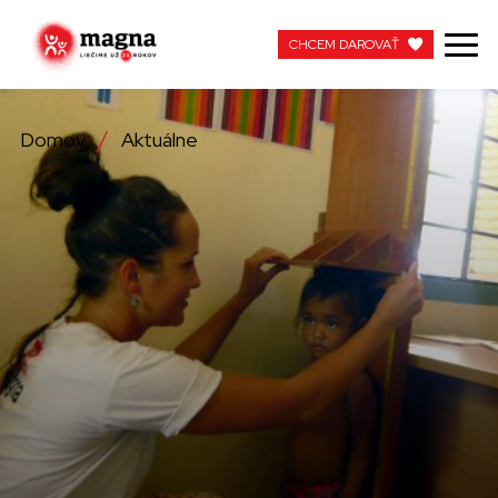
CHCEM DAROVAŤ
CHCEM DAROVAŤ
Domov
Aktuálne
NAŠA PRÁCA
O NÁS
AKTUÁLNE
ZAPOJTE SA
APOTEKA + PINAKOTEKA
PRACUJTE S NAMI