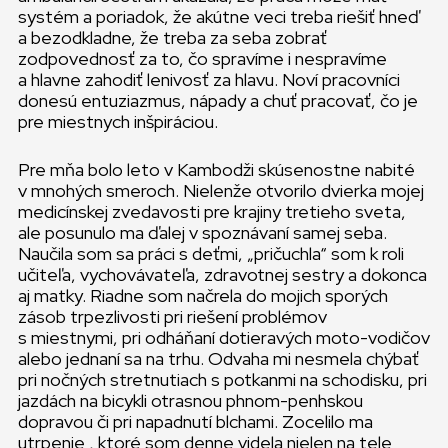
systém a poriadok, že akútne veci treba riešiť hneď
a bezodkladne, že treba za seba zobrať
zodpovednosť za to, čo spravíme i nespravíme
a hlavne zahodiť lenivosť za hlavu. Noví pracovníci
donesú entuziazmus, nápady a chuť pracovať, čo je
pre miestnych inšpiráciou.
Pre mňa bolo leto v Kambodži skúsenostne nabité
v mnohých smeroch. Nielenže otvorilo dvierka mojej
medicínskej zvedavosti pre krajiny tretieho sveta,
ale posunulo ma ďalej v spoznávaní samej seba.
Naučila som sa práci s deťmi, „pričuchla“ som k roli
učiteľa, vychovávateľa, zdravotnej sestry a dokonca
aj matky. Riadne som načrela do mojich sporých
zásob trpezlivosti pri riešení problémov
s miestnymi, pri odháňaní dotieravých moto-vodičov
alebo jednaní sa na trhu. Odvaha mi nesmela chýbať
pri nočných stretnutiach s potkanmi na schodisku, pri
jazdách na bicykli otrasnou phnom-penhskou
dopravou či pri napadnutí blchami. Zocelilo ma
utrpenie , ktoré som denne videla nielen na tele