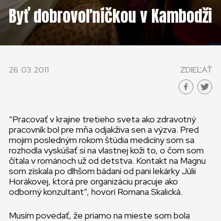
KONTAKT
Byť dobrovoľníčkou v Kambodži
SLOVENSKO
GLOBAL
26. 03. 2011
ZDIEĽAŤ
SLOVENSKO
ČESKÁ REPUBLIKA
“Pracovať v krajine tretieho sveta ako zdravotný
pracovník bol pre mňa odjakživa sen a výzva. Pred
mojim posledným rokom štúdia medicíny som sa
rozhodla vyskúšať si na vlastnej koži to, o čom som
čítala v románoch už od detstva. Kontakt na Magnu
som získala po dlhšom bádaní od pani lekárky Júlii
Horákovej, ktorá pre organizáciu pracuje ako
odborný konzultant”, hovorí Romana Skalická.
Musím povedať, že priamo na mieste som bola