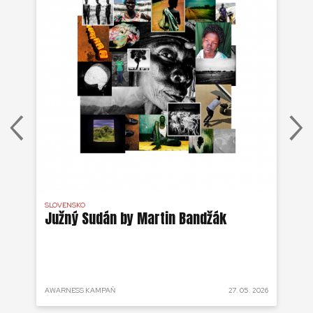
SLOVENSKO
DR 
j
Južný Sudán by Martin Bandžák
Eb
v
Bu
ži
 2025
AWARNESS KAMPAŇ
27. 05. 2026
AKT