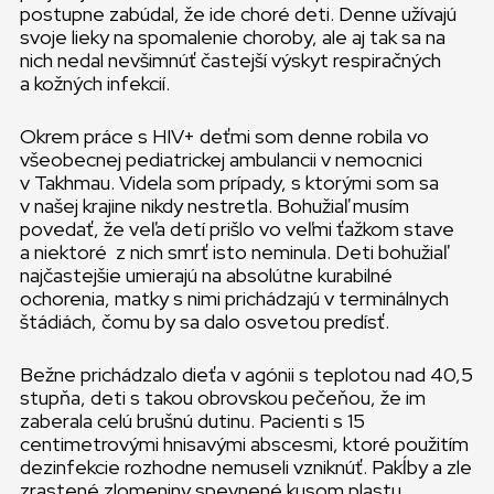
postupne zabúdal, že ide choré deti. Denne užívajú
svoje lieky na spomalenie choroby, ale aj tak sa na
nich nedal nevšimnúť častejší výskyt respiračných
a kožných infekcií.
Okrem práce s HIV+ deťmi som denne robila vo
všeobecnej pediatrickej ambulancii v nemocnici
v Takhmau. Videla som prípady, s ktorými som sa
v našej krajine nikdy nestretla. Bohužiaľ musím
povedať, že veľa detí prišlo vo veľmi ťažkom stave
a niektoré z nich smrť isto neminula. Deti bohužiaľ
najčastejšie umierajú na absolútne kurabilné
ochorenia, matky s nimi prichádzajú v terminálnych
štádiách, čomu by sa dalo osvetou predísť.
Bežne prichádzalo dieťa v agónii s teplotou nad 40,5
stupňa, deti s takou obrovskou pečeňou, že im
zaberala celú brušnú dutinu. Pacienti s 15
centimetrovými hnisavými abscesmi, ktoré použitím
dezinfekcie rozhodne nemuseli vzniknúť. Pakĺby a zle
zrastené zlomeniny spevnené kusom plastu