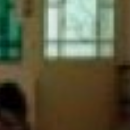
t
nia,
ce ľudí v