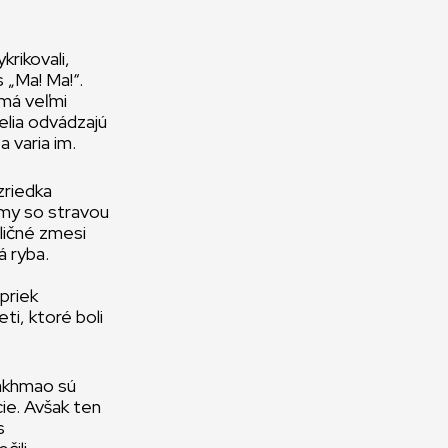
krikovali,
s „Ma! Ma!“.
 má veľmi
elia odvádzajú
a varia im.
zriedka
 my so stravou
ličné zmesi
á ryba.
priek
ti, ktoré boli
Takhmao sú
cie. Avšak ten
s