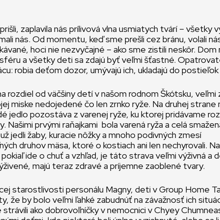
šli, zaplavila nás prílivová vlna usmiatych tvárí – všetky vy
jímali nás. Od momentu, keď sme prešli cez bránu, volali ná
ávané, hoci nie nezvyčajné – ako sme zistili neskôr. Dom
féru a všetky deti sa zdajú byť veľmi šťastné. Opatrovat
cu: robia deťom dozor, umývajú ich, ukladajú do postieľok 
 na rozdiel od väčšiny detí v našom rodnom Škótsku, veľmi 
jej miske nedojedené čo len zrnko ryže. Na druhej strane
é jedlo pozostáva z varenej ryže, ku ktorej pridávame roz
y. Našimi prvými raňajkami bola varená ryža a celá smažen
ž jedli žaby, kuracie nôžky a mnoho podivných zmesí
ých druhov mäsa, ktoré o kostiach ani len nechyrovali. Na
kiaľ ide o chuť a vzhľad, je táto strava veľmi výživná a de
živené, majú teraz zdravé a príjemne zaoblené tvary.
úcej starostlivosti personálu Magny, deti v Group Home 
ity, že by bolo veľmi ľahké zabudnúť na závažnosť ich situá
 strávili ako dobrovoľníčky v nemocnici v Chyey Chumnea