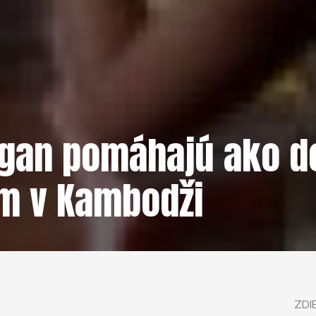
egan pomáhajú ako d
om v Kambodži
ZDI