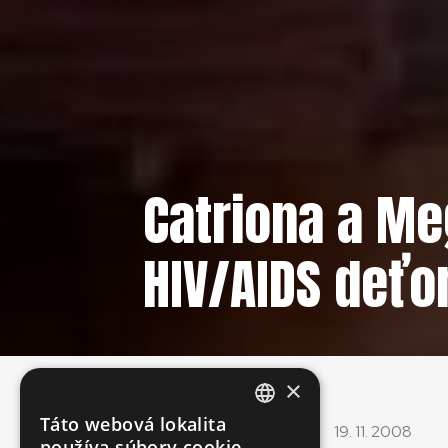
Catriona a M
HIV/AIDS deť
×
Táto webová lokalita
19. 11. 2008
ENGLISH
používa súbory cookie.