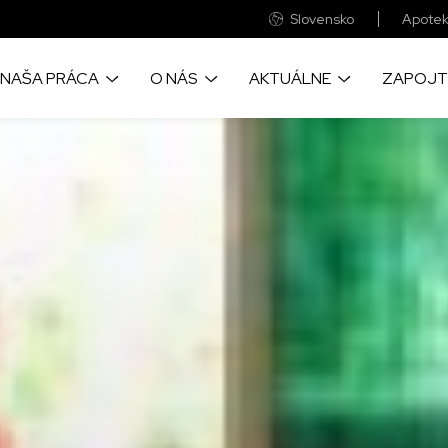
Slovensko
Apotek
NAŠA PRÁCA
O NÁS
AKTUÁLNE
ZAPOJT
o prinášame život
Sme medzinárodná zdravotnícka
Objavye aktulne správy a príbehy
Veľká časť finančnýc
cu pomoc, tam kde je to
humanitárna organizácia
z našich projektov okolo sveta
prostriedkov pochádza
eba
ste vy
Pozrite si naše každoročné
Velké fotografické reportáže zo
kde realizujeme naše
auditované finančné výkazy
zabudnutých kríz sveta
Udržateľnosť našich p
nebola možná bez spo
firmami a nadáciami
Objavte ako a prečo sme vznikli a
Zapojte sa a navštívte naše
informácie o chorobách,
všetko o významných udalostiach
pudujatia, kde sa dozviete viac o
ime, a o lekárskych
v našej práci
našej práci
Tu nájdete naše všet
 ktoré poskytujeme
bankové účty
Zistite, ako prevádzkujeme
globálnu sieť MAGNA
Pre vás neznamenajú
výdavok a pritom s n
ac o našich svedectvách