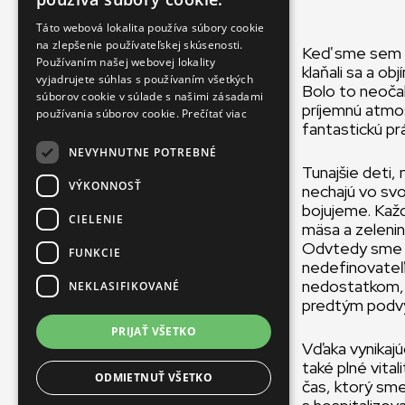
SLOVAK
Táto webová lokalita používa súbory cookie
na zlepšenie používateľskej skúsenosti.
CZECH
Keď sme sem pri
Používaním našej webovej lokality
klaňali sa a ob
FRENCH
vyjadrujete súhlas s používaním všetkých
Bolo to neočak
súborov cookie v súlade s našimi zásadami
príjemnú atmos
používania súborov cookie.
Prečítať viac
fantastickú prá
NEVYHNUTNE POTREBNÉ
Tunajšie deti,
VÝKONNOSŤ
nechajú vo svo
bojujeme. Každ
CIELENIE
mäsa a zelenin
Odvtedy sme u
FUNKCIE
nedefinovateľn
nedostatkom, po
NEKLASIFIKOVANÉ
predtým podvý
PRIJAŤ VŠETKO
Vďaka vynikaj
také plné vital
ODMIETNUŤ VŠETKO
čas, ktorý sme