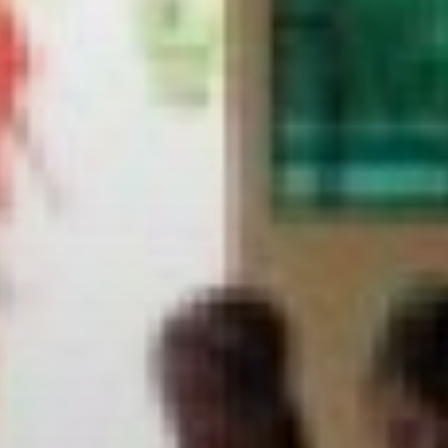
pomôcť zachrániť živo
tých častí sveta
Sme závislí od odhodla
obetavosti a tvrdej prá
teréne aj v kancelárii