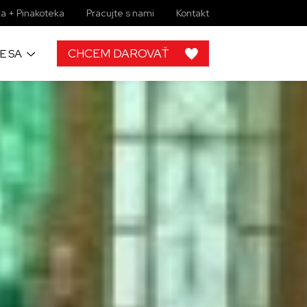
a + Pinakoteka
Pracujte s nami
Kontakt
CHCEM DAROVAŤ
E SA
h
 od ľudí ako
rojektov, by
lupráce s
ky zbierkové
 žiadny
imi môžete