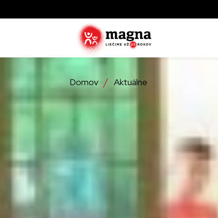
Domov
Aktuálne
Zistite ak
zachraňujú
najviac tr
Objavte, 
operácie
Detailné 
ktoré lieč
službách,
Zistite vi