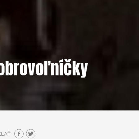
obrovoľníčky
EĽAŤ