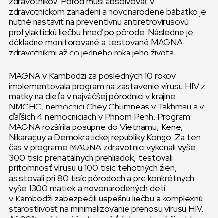
zdravotníkov. Pôrod musí absolvovať v
zdravotníckom zariadení a novonarodené bábätko je
nutné nastaviť na preventívnu antiretrovírusovú
profylaktickú liečbu hneď po pôrode. Následne je
dôkladne monitorované a testované MAGNA
zdravotníkmi až do jedného roka jeho života.
MAGNA v Kambodži za posledných 10 rokov
implementovala program na zastavenie vírusu HIV z
matky na dieťa v najväčšej pôrodnici v krajine
NMCHC, nemocnici Chey Chumneas v Takhmau a v
ďaľších 4 nemocniciach v Phnom Penh. Program
MAGNA rozšírila posupne do Vietnamu, Kene,
Nikaraguy a Demokratickej republiky Kongo. Za ten
čas v programe MAGNA zdravotníci vykonali vyše
300 tisíc prenatálnych prehliadok, testovali
prítomnosť vírusu u 100 tisíc tehotných žien,
asistovali pri 80 tisíc pôrodoch a pre konkrétnych
vyše 1300 matiek a novonarodených detí
v Kambodži zabezpečili úspešnú liečbu a komplexnú
starostlivosť na minimalizovanie prenosu vírusu HIV.