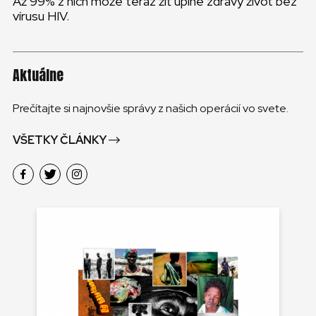
Až 99% z nich môže teraz žiť úplne zdravý život bez
vírusu HIV.
Aktuálne
Prečítajte si najnovšie správy z našich operácií vo svete.
VŠETKY ČLÁNKY