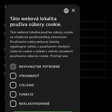
MENU
×
Všetky formy pomoci
Táto webová lokalita
ENGLISH
používa súbory cookie.
Financie a reporty
SLOVAK
Táto webová lokalita používa súbory cookie
Pracujte s nami
na zlepšenie používateľskej skúsenosti.
CZECH
Aktuálne
Používaním našej webovej lokality
FRENCH
vyjadrujete súhlas s používaním všetkých
Kto sme
súborov cookie v súlade s našimi zásadami
používania súborov cookie.
Prečítať viac
Čo robíme
Kde robíme
NEVYHNUTNE POTREBNÉ
Kontaktujte nás
VÝKONNOSŤ
CIELENIE
FUNKCIE
SME ONLINE
NEKLASIFIKOVANÉ
+421 917 827 827