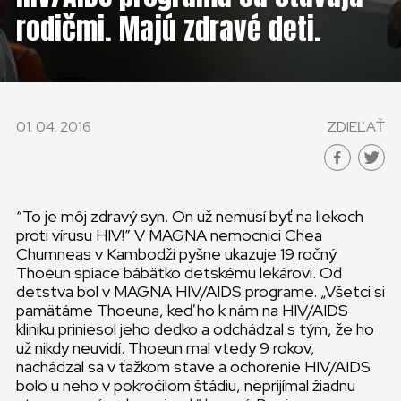
KONTAKT
rodičmi. Majú zdravé deti.
SLOVENSKO
GLOBAL
01. 04. 2016
ZDIEĽAŤ
SLOVENSKO
ČESKÁ REPUBLIKA
“To je môj zdravý syn. On už nemusí byť na liekoch
proti vírusu HIV!” V MAGNA nemocnici Chea
Chumneas v Kambodži pyšne ukazuje 19 ročný
Thoeun spiace bábätko detskému lekárovi. Od
detstva bol v MAGNA HIV/AIDS programe. „Všetci si
pamätáme Thoeuna, keď ho k nám na HIV/AIDS
kliniku priniesol jeho dedko a odchádzal s tým, že ho
už nikdy neuvidí. Thoeun mal vtedy 9 rokov,
nachádzal sa v ťažkom stave a ochorenie HIV/AIDS
bolo u neho v pokročilom štádiu, neprijímal žiadnu