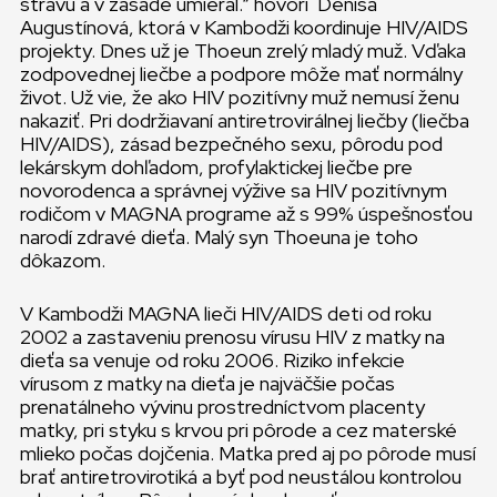
stravu a v zásade umieral.“ hovorí Denisa
Augustínová, ktorá v Kambodži koordinuje HIV/AIDS
projekty. Dnes už je Thoeun zrelý mladý muž. Vďaka
zodpovednej liečbe a podpore môže mať normálny
život. Už vie, že ako HIV pozitívny muž nemusí ženu
nakaziť. Pri dodržiavaní antiretrovirálnej liečby (liečba
HIV/AIDS), zásad bezpečného sexu, pôrodu pod
lekárskym dohľadom, profylaktickej liečbe pre
novorodenca a správnej výžive sa HIV pozitívnym
rodičom v MAGNA programe až s 99% úspešnosťou
narodí zdravé dieťa. Malý syn Thoeuna je toho
dôkazom.
V Kambodži MAGNA lieči HIV/AIDS deti od roku
2002 a zastaveniu prenosu vírusu HIV z matky na
dieťa sa venuje od roku 2006. Riziko infekcie
vírusom z matky na dieťa je najväčšie počas
prenatálneho vývinu prostredníctvom placenty
matky, pri styku s krvou pri pôrode a cez materské
mlieko počas dojčenia. Matka pred aj po pôrode musí
brať antiretrovirotiká a byť pod neustálou kontrolou