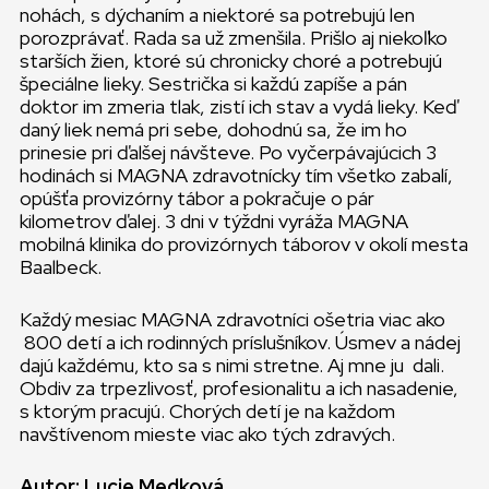
nohách, s dýchaním a niektoré sa potrebujú len
porozprávať. Rada sa už zmenšila. Prišlo aj niekoľko
starších žien, ktoré sú chronicky choré a potrebujú
špeciálne lieky. Sestrička si každú zapíše a pán
doktor im zmeria tlak, zistí ich stav a vydá lieky. Keď
daný liek nemá pri sebe, dohodnú sa, že im ho
prinesie pri ďalšej návšteve. Po vyčerpávajúcich 3
hodinách si MAGNA zdravotnícky tím všetko zabalí,
opúšťa provizórny tábor a pokračuje o pár
kilometrov ďalej. 3 dni v týždni vyráža MAGNA
mobilná klinika do provizórnych táborov v okolí mesta
Baalbeck.
Každý mesiac MAGNA zdravotníci ošetria viac ako
800 detí a ich rodinných príslušníkov. Úsmev a nádej
dajú každému, kto sa s nimi stretne. Aj mne ju dali.
Obdiv za trpezlivosť, profesionalitu a ich nasadenie,
s ktorým pracujú. Chorých detí je na každom
navštívenom mieste viac ako tých zdravých.
Autor: Lucie Medková