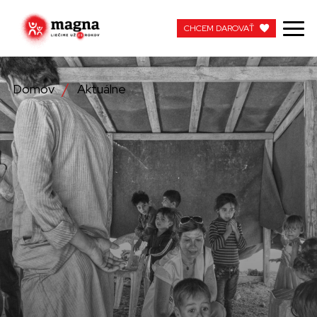
CHCEM DAROVAŤ
CHCEM DAROVAŤ
Domov
Aktuálne
NAŠA PRÁCA
O NÁS
AKTUÁLNE
ZAPOJTE SA
APOTEKA + PINAKOTEKA
PRACUJTE S NAMI