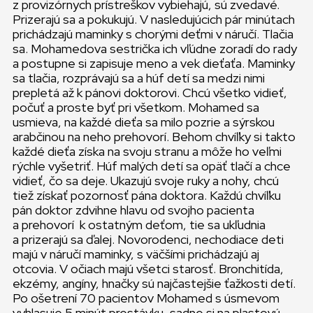
z provizórnych prístreškov vybiehajú, sú zvedavé.
Prizerajú sa a pokukujú. V nasledujúcich pár minútach
prichádzajú maminky s chorými deťmi v náručí. Tlačia
sa. Mohamedova sestrička ich vľúdne zoradí do rady
a postupne si zapisuje meno a vek dieťaťa. Maminky
sa tlačia, rozprávajú sa a húf detí sa medzi nimi
prepletá až k pánovi doktorovi. Chcú všetko vidieť,
počuť a proste byť pri všetkom. Mohamed sa
usmieva, na každé dieťa sa milo pozrie a sýrskou
arabčinou na neho prehovorí. Behom chvíľky si takto
každé dieťa získa na svoju stranu a môže ho veľmi
rýchle vyšetriť. Húf malých detí sa opäť tlačí a chce
vidieť, čo sa deje. Ukazujú svoje ruky a nohy, chcú
tiež získať pozornosť pána doktora. Každú chvíľku
pán doktor zdvihne hlavu od svojho pacienta
a prehovorí k ostatným deťom, tie sa ukľudnia
a prizerajú sa ďalej. Novorodenci, nechodiace deti
majú v náručí maminky, s väčšími prichádzajú aj
otcovia. V očiach majú všetci starosť. Bronchitída,
ekzémy, angíny, hnačky sú najčastejšie ťažkosti detí.
Po ošetrení 70 pacientov Mohamed s úsmevom
vyhlasuje 5 minút prestávku, sadne si na plastovú