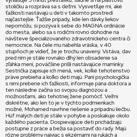
stoličku a rozpráva sa s deťmi. Vysvetľuje mi, aké
ťažkosti nastávajú u detí v takomto prostredí
najčastejšie. Ťažšie prípady, kde len dávky liekov
nepomôžu, si pozýva k sebe do MAGNA ordinácie
do mesta, alebo sa s rodičmi rovno dohodne na
návšteve špecializovaného zdravotníckeho centra či
nemocnice. Na čele mu nabehla vráska, v 40
stupňoch je vidieť, že je trochu unavený. Vstáva, dav
pred ním je stále rovnako dlhý len obsadenie sa
zľahka mení, poväčšine prišli nastávajúce maminky.
Sestrička zapisuje ich mená, vek, koľké tehotenstvo
práve prebieha a koľko detí majú. Paní psychologička
s nimi preberie ich ťažkosti, informuje pána doktora a
ten následne začína so svojou diagnózou a
možnosťami, ako tehotnej žene pomôcť. Veľmi
diskrétne, ako len to je v týchto podmienkach
možné, Mohamed navrhne riešenie a prípadnú liečbu.
Húf malých detí je stále v pohybe a poskakuje okolo
každého pacienta. Dospievajúce deti prichádzajú
postupne z práce a bežia sa postaviť do rady. Majú
rôzne problémy najviac s ekzémami na rukách a