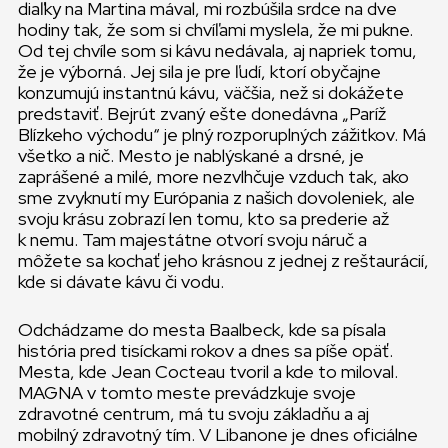
diaľky na Martina mával, mi rozbúšila srdce na dve
hodiny tak, že som si chvíľami myslela, že mi pukne.
Od tej chvíle som si kávu nedávala, aj napriek tomu,
že je výborná. Jej sila je pre ľudí, ktorí obyčajne
konzumujú instantnú kávu, väčšia, než si dokážete
predstaviť. Bejrút zvaný ešte donedávna „Paríž
Blízkeho východu“ je plný rozporuplných zážitkov. Má
všetko a nič. Mesto je nablýskané a drsné, je
zaprášené a milé, more nezvlhčuje vzduch tak, ako
sme zvyknutí my Európania z našich dovoleniek, ale
svoju krásu zobrazí len tomu, kto sa prederie až
k nemu. Tam majestátne otvorí svoju náruč a
môžete sa kochať jeho krásnou z jednej z reštaurácií,
kde si dávate kávu či vodu.
Odchádzame do mesta Baalbeck, kde sa písala
história pred tisíckami rokov a dnes sa píše opäť.
Mesta, kde Jean Cocteau tvoril a kde to miloval.
MAGNA v tomto meste prevádzkuje svoje
zdravotné centrum, má tu svoju základňu a aj
mobilný zdravotný tím. V Libanone je dnes oficiálne