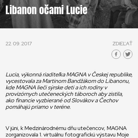
KONTAKT
Libanon očami Lucie
SLOVENSKO
GLOBAL
22. 09. 2017
ZDIEĽAŤ
SLOVENSKO
ČESKÁ REPUBLIKA
Lucia, výkonná riaditeľka MAGNA v Českej republike,
vycestovala za Martinom Bandžákom do Libanonu,
kde MAGNA lieči sýrske deti a ich rodiny v
provizórnych utečeneckých táboroch aby zistila,
ako financie vyzbierané od Slovákov a Čechov
pomáhajú priamo v teréne.
V júni, k Medzinárodnému dňu utečencov, MAGNA
zorganizovala 1. virtuálnu fotografickú výstavu Moje