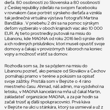
dieťa. 80 osobností zo Slovenska a 80 osobností
z Českej republiky zdieľalo na svojom facebooku
v rovnakom čase portrét sýrskeho dieťaťa a vznikla
tak jedinečná virtuálna výstava fotografií Martina
Bandžáka . V priebehu 2 dní sa na pomoc sýrskym
deťom vyzbieralo v oboch krajinách viac ako 10 000
EUR. Aj tieto prostriedky putovali na misiu do
Libanonu, kde MAGNA od roku 2016 lieči sýrske deti
a ich rodinných príslušníkov, ktorí museli opustiť svoje
domovy a čakajú v provizórnych táboroch na koniec
vojny a možnosť vrátiť sa domov.
Rozhodla som sa, že sa pôjdem na misiu do
Libanonu pozrieť, ako peniaze od Slovákov a Čechov
pomáhajú priamo v teréne a pokúsim sa opísať
svoje zážitky. Pristála som v Bejrúte o 4 ráno
miestneho času. Ahmad, náš admin, ma vyzdvihol na
letisku, v MAGNA kancelárii na mňa už čakal Martin,
zakladateľ organizácie MAGNA, a za pár hodín sa
začali trúsiť aj ďalší spolupracovníci. Prvá káva
v Bejrúte na ulici u stánkára, ktorý sa usmieval a už z