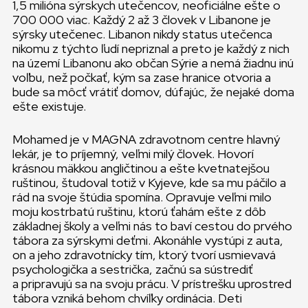
1,5 milióna sýrskych utečencov, neoficiálne ešte o
700 000 viac. Každý 2 až 3 človek v Libanone je
sýrsky utečenec. Libanon nikdy status utečenca
nikomu z týchto ľudí nepriznal a preto je každý z nich
na území Libanonu ako občan Sýrie a nemá žiadnu inú
voľbu, než počkať, kým sa zase hranice otvoria a
bude sa môcť vrátiť domov, dúfajúc, že nejaké doma
ešte existuje.
Mohamed je v MAGNA zdravotnom centre hlavný
lekár, je to príjemný, veľmi milý človek. Hovorí
krásnou mäkkou angličtinou a ešte kvetnatejšou
ruštinou, študoval totiž v Kyjeve, kde sa mu páčilo a
rád na svoje štúdia spomína. Opravuje veľmi milo
moju kostrbatú ruštinu, ktorú ťahám ešte z dôb
základnej školy a veľmi nás to baví cestou do prvého
tábora za sýrskymi deťmi. Akonáhle vystúpi z auta,
on a jeho zdravotnícky tím, ktorý tvorí usmievavá
psychologička a sestrička, začnú sa sústrediť
a pripravujú sa na svoju prácu. V prístrešku uprostred
tábora vzniká behom chvíľky ordinácia. Deti