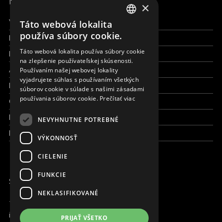
MENU
×
Všetky formy pomoci
Táto webová lokalita
ENGLISH
používa súbory cookie.
Financie a reporty
SLOVAK
Táto webová lokalita používa súbory cookie
Pracujte s nami
na zlepšenie používateľskej skúsenosti.
CZECH
Aktuálne
Používaním našej webovej lokality
FRENCH
vyjadrujete súhlas s používaním všetkých
Kto sme
súborov cookie v súlade s našimi zásadami
používania súborov cookie.
Prečítať viac
Čo robíme
Kde robíme
NEVYHNUTNE POTREBNÉ
Kontaktujte nás
VÝKONNOSŤ
CIELENIE
FUNKCIE
SME ONLINE
NEKLASIFIKOVANÉ
+421 917 827 827
info@magna.org
PRIJAŤ VŠETKO